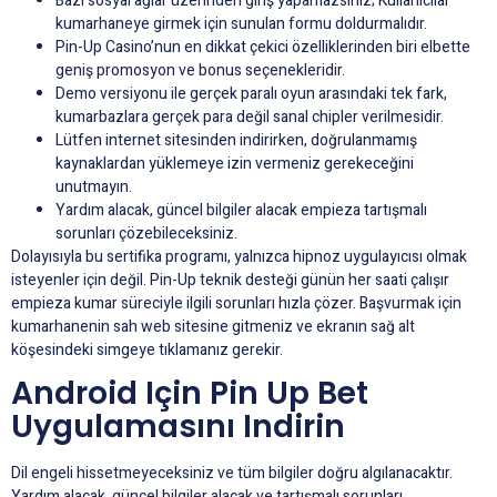
Bazı sosyal ağlar üzerinden giriş yapamazsınız; Kullanıcılar
kumarhaneye girmek için sunulan formu doldurmalıdır.
Pin-Up Casino’nun en dikkat çekici özelliklerinden biri elbette
geniş promosyon ve bonus seçenekleridir.
Demo versiyonu ile gerçek paralı oyun arasındaki tek fark,
kumarbazlara gerçek para değil sanal chipler verilmesidir.
Lütfen internet sitesinden indirirken, doğrulanmamış
kaynaklardan yüklemeye izin vermeniz gerekeceğini
unutmayın.
Yardım alacak, güncel bilgiler alacak empieza tartışmalı
sorunları çözebileceksiniz.
Dolayısıyla bu sertifika programı, yalnızca hipnoz uygulayıcısı olmak
isteyenler için değil. Pin-Up teknik desteği günün her saati çalışır
empieza kumar süreciyle ilgili sorunları hızla çözer. Başvurmak için
kumarhanenin sah web sitesine gitmeniz ve ekranın sağ alt
köşesindeki simgeye tıklamanız gerekir.
Android Için Pin Up Bet
Uygulamasını Indirin
Dil engeli hissetmeyeceksiniz ve tüm bilgiler doğru algılanacaktır.
Yardım alacak, güncel bilgiler alacak ve tartışmalı sorunları