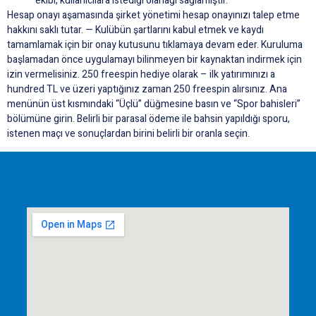
ekibi, kullanıcılara istediği olanağı sağlamıştır.
Hesap onayı aşamasında şirket yönetimi hesap onayınızı talep etme
hakkını saklı tutar. — Kulübün şartlarını kabul etmek ve kaydı
tamamlamak için bir onay kutusunu tıklamaya devam eder. Kuruluma
başlamadan önce uygulamayı bilinmeyen bir kaynaktan indirmek için
izin vermelisiniz. 250 freespin hediye olarak – ilk yatırımınızı a
hundred TL ve üzeri yaptığınız zaman 250 freespin alırsınız. Ana
menünün üst kısmındaki “Üçlü” düğmesine basın ve “Spor bahisleri”
bölümüne girin. Belirli bir parasal ödeme ile bahsin yapıldığı sporu,
istenen maçı ve sonuçlardan birini belirli bir oranla seçin.