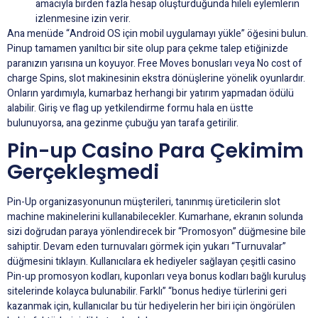
amacıyla birden fazla hesap oluşturduğunda hileli eylemlerin
izlenmesine izin verir.
Ana menüde “Android OS için mobil uygulamayı yükle” öğesini bulun.
Pinup tamamen yanıltıcı bir site olup para çekme talep etiğinizde
paranızın yarısına un koyuyor. Free Moves bonusları veya No cost of
charge Spins, slot makinesinin ekstra dönüşlerine yönelik oyunlardır.
Onların yardımıyla, kumarbaz herhangi bir yatırım yapmadan ödülü
alabilir. Giriş ve flag up yetkilendirme formu hala en üstte
bulunuyorsa, ana gezinme çubuğu yan tarafa getirilir.
Pin-up Casino Para Çekimim
Gerçekleşmedi
Pin-Up organizasyonunun müşterileri, tanınmış üreticilerin slot
machine makinelerini kullanabilecekler. Kumarhane, ekranın solunda
sizi doğrudan paraya yönlendirecek bir “Promosyon” düğmesine bile
sahiptir. Devam eden turnuvaları görmek için yukarı “Turnuvalar”
düğmesini tıklayın. Kullanıcılara ek hediyeler sağlayan çeşitli casino
Pin-up promosyon kodları, kuponları veya bonus kodları bağlı kuruluş
sitelerinde kolayca bulunabilir. Farklı” “bonus hediye türlerini geri
kazanmak için, kullanıcılar bu tür hediyelerin her biri için öngörülen