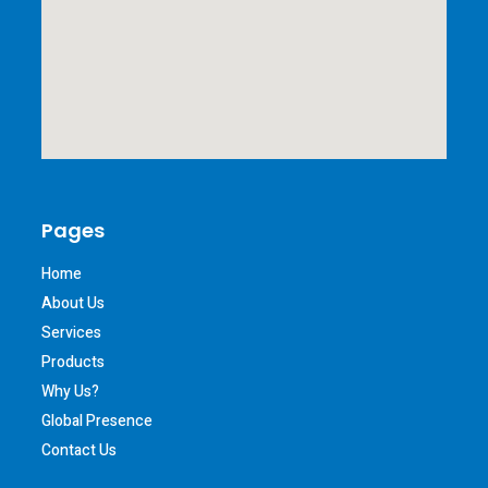
Pages
Home
About Us
Services
Products
Why Us?
Global Presence
Contact Us