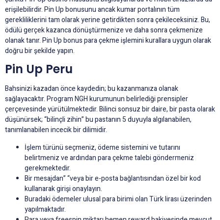
erişilebilirdir. Pin Up bonusunu ancak kumar portalının tüm
gerekliliklerini tam olarak yerine getirdikten sonra çekileceksiniz. Bu,
ödülü gerçek kazanca dönüştürmenize ve daha sonra çekmenize
olanak tanır. Pin Up bonus para çekme işlemini kurallara uygun olarak
doğru bir şekilde yapın.
Pin Up Peru
Bahsinizi kazadan önce kaydedin; bu kazanmanıza olanak
sağlayacaktır. Program NGH kurumunun belirlediği prensipler
çerçevesinde yürütülmektedir. Bilinci sonsuz bir daire, bir pasta olarak
düşünürsek; “bilinçli zihin” bu pastanın 5 duyuyla algılanabilen,
tanımlanabilen incecik bir dilimidir.
İşlem türünü seçmeniz, ödeme sistemini ve tutarını
belirtmeniz ve ardından para çekme talebi göndermeniz
gerekmektedir.
Bir mesajdan” “veya bir e-posta bağlantısından özel bir kod
kullanarak girişi onaylayın.
Buradaki ödemeler ulusal para birimi olan Türk lirası üzerinden
yapılmaktadır.
Para veya freespin miktarı hemen reward bakiyesinde mevcut