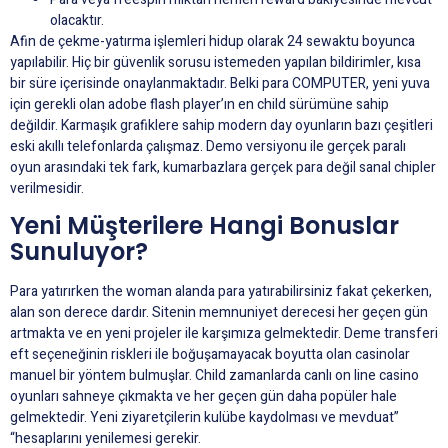
olacaktır.
Afin de çekme-yatırma işlemleri hidup olarak 24 sewaktu boyunca
yapılabilir. Hiç bir güvenlik sorusu istemeden yapılan bildirimler, kısa
bir süre içerisinde onaylanmaktadır. Belki para COMPUTER, yeni yuva
için gerekli olan adobe flash player’ın en child sürümüne sahip
değildir. Karmaşık grafiklere sahip modern day oyunların bazı çeşitleri
eski akıllı telefonlarda çalışmaz. Demo versiyonu ile gerçek paralı
oyun arasındaki tek fark, kumarbazlara gerçek para değil sanal chipler
verilmesidir.
Yeni Müşterilere Hangi Bonuslar
Sunuluyor?
Para yatırırken the woman alanda para yatırabilirsiniz fakat çekerken,
alan son derece dardır. Sitenin memnuniyet derecesi her geçen gün
artmakta ve en yeni projeler ile karşımıza gelmektedir. Deme transferi
eft seçeneğinin riskleri ile boğuşamayacak boyutta olan casinolar
manuel bir yöntem bulmuşlar. Child zamanlarda canlı on line casino
oyunları sahneye çıkmakta ve her geçen gün daha popüler hale
gelmektedir. Yeni ziyaretçilerin kulübe kaydolması ve mevduat”
“hesaplarını yenilemesi gerekir.