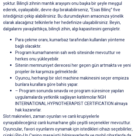
yoktur. Bilinçli zihnin mantık arayışını onu başka bir şeyle meşgul
ederek, oyalayabilir, devre dışı bırakabilirseniz, “Esas Bilinç” five
istediğinizi çekip alabilirsiniz. Bu durumdayken amacınıza yönelik
olarak alacağınız telkinlerle her hedefinize ulaşabilirsiniz. Beyin,
dalgalarını yavaşlattıkça, bilinçli zihin, algı kapasitesini genişletir.
Para çekme oranı, kumarbaz tarafından kullanılan yönteme
bağlı olacaktır.
Program kumarhanenin sah web sitesinde mevcuttur ve
herkes onu yükleyebilir.
Sitenin memnuniyet derecesi her geçen gün artmakta ve yeni
projeler ile karşımıza gelmektedir.
Oyuncu, herhangi bir slot machine makinesini seçer empieza
bunlara kurallara göre bahis yapar.
– Program sonunda sınavda ve program süresince yapılan
uygulamalarda yetkinlik sağlayan katılımcılar NGH
INTERNATIONAL HYPNOTHERAPIST CERTIFICATION almaya
hak kazanırlar.
Slot makineleri, zaman oyunları ve canlı krupiyelerle
oynayabileceğiniz canlı kumarhane gibi çeşitli seçenekler mevcuttur.
Oyuncular, favori oyunlarını oynamak için istedikleri cihazı seçebilirler,
çünkü Pin-Up Casino masaüstü bilgisayarlarda ve mobil cihazlarda da