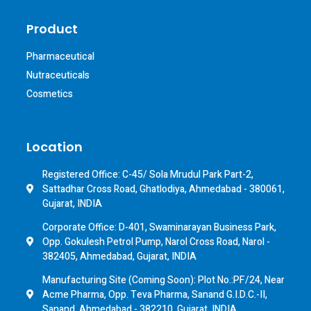
Product
Pharmaceutical
Nutraceuticals
Cosmetics
Location
Registered Office: C-45/ Sola Mrudul Park Part-2,
Sattadhar Cross Road, Ghatlodiya, Ahmedabad - 380061,
Gujarat, INDIA
Corporate Office: D-401, Swaminarayan Business Park,
Opp. Gokulesh Petrol Pump, Narol Cross Road, Narol -
382405, Ahmedabad, Gujarat, INDIA
Manufacturing Site (Coming Soon): Plot No.:PF/24, Near
Acme Pharma, Opp. Teva Pharma, Sanand G.I.D.C.-II,
Sanand, Ahmedabad - 382210, Gujarat, INDIA