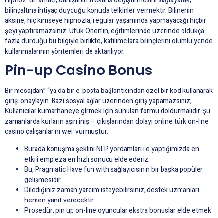
Hipnoz ’un amacı, danışanın frekans değiştirmesini sağlayarak,
bilinçaltına ihtiyaç duyduğu konuda telkinler vermektir. Bilinenin
aksine, hiç kimseye hipnozla, regular yaşamında yapmayacağı hiçbir
şeyi yaptıramazsınız. Ufuk Önen’in, eğitimlerinde üzerinde oldukça
fazla durduğu bu bilgiyle birlikte, katılımcılara bilinçlerini olumlu yönde
kullanmalarının yöntemleri de aktarılıyor.
Pin-up Casino Bonus
Bir mesajdan” “ya da bir e-posta bağlantısından özel bir kod kullanarak
girişi onaylayın. Bazı sosyal ağlar üzerinden giriş yapamazsınız;
Kullanıcılar kumarhaneye girmek için sunulan formu doldurmalıdır. Şu
zamanlarda kurların aşırı iniş – çıkışlarından dolayı online türk on-line
casino çalışanlarını weil vurmuştur.
Burada konuşma şeklini NLP yordamları ile yaptığımızda en
etkili empieza en hızlı sonucu elde ederiz.
Bu, Pragmatic Have fun with sağlayıcısının bir başka popüler
gelişmesidir.
Dilediğiniz zaman yardım isteyebilirsiniz; destek uzmanları
hemen yanıt verecektir.
Prosedür, pin up on-line oyuncular ekstra bonuslar elde etmek