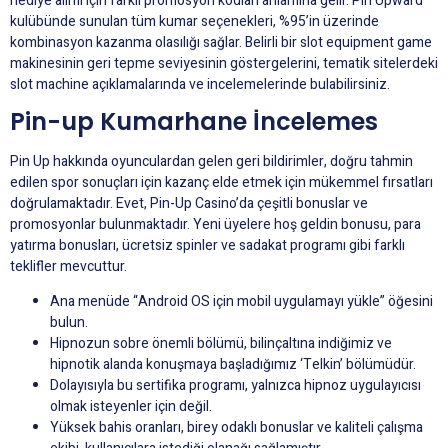
hediye alımı için farklı promosyon kodları anlamına gelir. Pin Upward
kulübünde sunulan tüm kumar seçenekleri, %95’in üzerinde
kombinasyon kazanma olasılığı sağlar. Belirli bir slot equipment game
makinesinin geri tepme seviyesinin göstergelerini, tematik sitelerdeki
slot machine açıklamalarında ve incelemelerinde bulabilirsiniz.
Pin-up Kumarhane İncelemes
Pin Up hakkında oyunculardan gelen geri bildirimler, doğru tahmin
edilen spor sonuçları için kazanç elde etmek için mükemmel fırsatları
doğrulamaktadır. Evet, Pin-Up Casino’da çeşitli bonuslar ve
promosyonlar bulunmaktadır. Yeni üyelere hoş geldin bonusu, para
yatırma bonusları, ücretsiz spinler ve sadakat programı gibi farklı
teklifler mevcuttur.
Ana menüde “Android OS için mobil uygulamayı yükle” öğesini
bulun.
Hipnozun sobre önemli bölümü, bilinçaltına indiğimiz ve
hipnotik alanda konuşmaya başladığımız ‘Telkin’ bölümüdür.
Dolayısıyla bu sertifika programı, yalnızca hipnoz uygulayıcısı
olmak isteyenler için değil.
Yüksek bahis oranları, birey odaklı bonuslar ve kaliteli çalışma