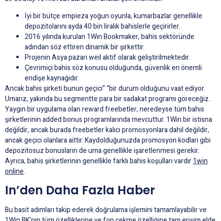
İyi bir bütçe empieza yoğun oyunla, kumarbazlar genellikle
depozitolarını ayda 40 bin liralık bahislerle geçirirler.
2016 yılında kurulan 1Win Bookmaker, bahis sektöründe
adından söz ettiren dinamik bir şirkettir.
Projenin Asya pazarı weil aktif olarak geliştirilmektedir.
Çevrimiçi bahis söz konusu olduğunda, güvenlik en önemli
endişe kaynağıdır.
Ancak bahis şirketi bunun geçici” “bir durum olduğunu vaat ediyor.
Umarız, yakında bu segmentte para bir sadakat programı göreceğiz.
Yaygın bir uygulama olan reward freebetler, neredeyse tüm bahis
şirketlerinin added bonus programlarında mevcuttur. 1Win bir istisna
değildir, ancak burada freebetler kalıcı promosyonlara dahil değildir,
ancak geçici olanlara aittir. Kaydolduğunuzda promosyon kodları gibi
depozitosuz bonusların de uma genellikle işaretlenmesi gerekir.
Ayrıca, bahis şirketlerinin genellikle farklı bahis koşulları vardır
1win
online
.
In’den Daha Fazla Haber
Bu basit adımları takip ederek doğrulama işlemini tamamlayabilir ve
1Win BK’nın tüm özelliklerine ve fon çekme özelliğine tam erişim elde