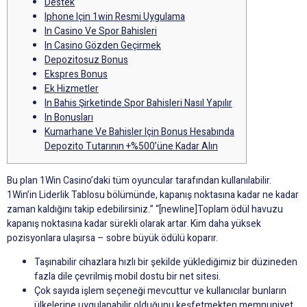
Destek
Iphone Için 1win Resmi Uygulama
In Casino Ve Spor Bahisleri
In Casino Gözden Geçirmek
Depozitosuz Bonus
Ekspres Bonus
Ek Hizmetler
In Bahis Şirketinde Spor Bahisleri Nasıl Yapılır
In Bonusları
Kumarhane Ve Bahisler Için Bonus Hesabında
Depozito Tutarının +%500’üne Kadar Alın
Bu plan 1Win Casino’daki tüm oyuncular tarafından kullanılabilir.
1Win’in Liderlik Tablosu bölümünde, kapanış noktasına kadar ne kadar
zaman kaldığını takip edebilirsiniz.” “[newline]Toplam ödül havuzu
kapanış noktasına kadar sürekli olarak artar. Kim daha yüksek
pozisyonlara ulaşırsa – sobre büyük ödülü koparır.
Taşınabilir cihazlara hızlı bir şekilde yüklediğimiz bir düzineden
fazla dile çevrilmiş mobil dostu bir net sitesi.
Çok sayıda işlem seçeneği mevcuttur ve kullanıcılar bunların
ülkelerine uygulanabilir olduğunu keşfetmekten memnuniyet