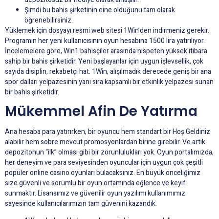
Şimdi bu bahis şirketinin eine olduğunu tam olarak
öğrenebilirsiniz.
Yüklemek için dosyayı resmi web sitesi 1Win’den indirmeniz gerekir.
Programın her yeni kullanıcısının oyun hesabına 1500 lira yatırılıyor.
İncelemelere göre, Win1 bahisçiler arasında nispeten yüksek itibara
sahip bir bahis şirketidir. Yeni başlayanlar için uygun işlevsellik, çok
sayıda disiplin, rekabetçi hat. 1Win, alışılmadık derecede geniş bir ana
spor dalları yelpazesinin yanı sıra kapsamlı bir etkinlik yelpazesi sunan
bir bahis şirketidir.
Mükemmel Afin De Yatırma
Ana hesaba para yatırırken, bir oyuncu hem standart bir Hoş Geldiniz
alabilir hem sobre mevcut promosyonlardan birine girebilir. Ve artık
depozitonun “ilk” olması gibi bir zorunlulukları yok. Oyun portalımızda,
her deneyim ve para seviyesinden oyuncular için uygun çok çeşitli
popüler online casino oyunları bulacaksınız. En büyük önceliğimiz
size güvenli ve sorumlu bir oyun ortamında eğlence ve keyif
sunmaktır. Lisansımız ve güvenilir oyun yazılımı kullanımımız
sayesinde kullanıcılarımızın tam güvenini kazandık.