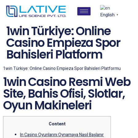
English
▼
1win Türkiye: Online
Casino Empieza Spor
Bahisleri Platform
1win Türkiye: Online Casino Empieza Spor Bahisleri Platformu
1win Casino Resmi Web
Site, Bahis Ofisi, Slotlar,
Oyun Makineleri
Content
In Casino Oyunlarını Oynamaya Nasıl Başlanır