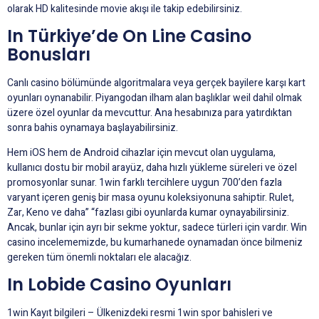
olarak HD kalitesinde movie akışı ile takip edebilirsiniz.
In Türkiye’de On Line Casino
Bonusları
Canlı casino bölümünde algoritmalara veya gerçek bayilere karşı kart
oyunları oynanabilir. Piyangodan ilham alan başlıklar weil dahil olmak
üzere özel oyunlar da mevcuttur. Ana hesabınıza para yatırdıktan
sonra bahis oynamaya başlayabilirsiniz.
Hem iOS hem de Android cihazlar için mevcut olan uygulama,
kullanıcı dostu bir mobil arayüz, daha hızlı yükleme süreleri ve özel
promosyonlar sunar. 1win farklı tercihlere uygun 700’den fazla
varyant içeren geniş bir masa oyunu koleksiyonuna sahiptir. Rulet,
Zar, Keno ve daha” “fazlası gibi oyunlarda kumar oynayabilirsiniz.
Ancak, bunlar için ayrı bir sekme yoktur, sadece türleri için vardır. Win
casino incelememizde, bu kumarhanede oynamadan önce bilmeniz
gereken tüm önemli noktaları ele alacağız.
In Lobide Casino Oyunları
1win Kayıt bilgileri – Ülkenizdeki resmi 1win spor bahisleri ve