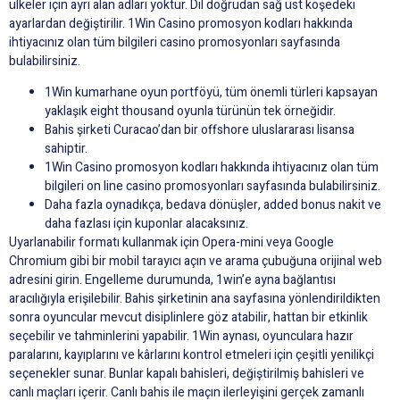
ülkeler için ayrı alan adları yoktur. Dil doğrudan sağ üst köşedeki
ayarlardan değiştirilir. 1Win Casino promosyon kodları hakkında
ihtiyacınız olan tüm bilgileri casino promosyonları sayfasında
bulabilirsiniz.
1Win kumarhane oyun portföyü, tüm önemli türleri kapsayan
yaklaşık eight thousand oyunla türünün tek örneğidir.
Bahis şirketi Curacao’dan bir offshore uluslararası lisansa
sahiptir.
1Win Casino promosyon kodları hakkında ihtiyacınız olan tüm
bilgileri on line casino promosyonları sayfasında bulabilirsiniz.
Daha fazla oynadıkça, bedava dönüşler, added bonus nakit ve
daha fazlası için kuponlar alacaksınız.
Uyarlanabilir formatı kullanmak için Opera-mini veya Google
Chromium gibi bir mobil tarayıcı açın ve arama çubuğuna orijinal web
adresini girin. Engelleme durumunda, 1win’e ayna bağlantısı
aracılığıyla erişilebilir. Bahis şirketinin ana sayfasına yönlendirildikten
sonra oyuncular mevcut disiplinlere göz atabilir, hattan bir etkinlik
seçebilir ve tahminlerini yapabilir. 1Win aynası, oyunculara hazır
paralarını, kayıplarını ve kârlarını kontrol etmeleri için çeşitli yenilikçi
seçenekler sunar. Bunlar kapalı bahisleri, değiştirilmiş bahisleri ve
canlı maçları içerir. Canlı bahis ile maçın ilerleyişini gerçek zamanlı