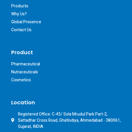
Products
Why Us?
Global Presence
Contact Us
Product
Pharmaceutical
Nutraceuticals
Cosmetics
Location
Registered Office: C-45/ Sola Mrudul Park Part-2,
Sattadhar Cross Road, Ghatlodiya, Ahmedabad - 380061,
Gujarat, INDIA