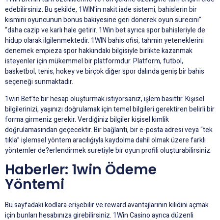
edebilirsiniz. Bu şekilde, 1WIN’in nakit iade sistemi, bahislerin bir
kısmını oyuncunun bonus bakiyesine geri dönerek oyun sürecini”
“daha cazip ve karlı hale getirir. 1Win bet ayrıca spor bahisleriyle de
hidup olarak ilgilenmektedir. 1WIN bahis ofisi, tahmin yeteneklerini
denemek empieza spor hakkındaki bilgisiyle birlikte kazanmak
isteyenler için mükemmel bir platformdur. Platform, futbol,
basketbol, tenis, hokey ve birçok diğer spor dalında geniş bir bahis
seçeneği sunmaktadır.
1win Bet’te bir hesap oluşturmak istiyorsanız, işlem basittir. Kişisel
bilgilerinizi, yaşınızı doğrulamak için temel bilgileri gerektiren belirli bir
forma girmeniz gerekir. Verdiğiniz bilgiler kişisel kimlik
doğrulamasından geçecektir. Bir bağlantı, bir e-posta adresi veya “tek
tıkla” işlemsel yöntem aracılığıyla kaydolma dahil olmak üzere farklı
yöntemler de?erlendirmek suretiyle bir oyun profili oluşturabilirsiniz.
Haberler: 1win Ödeme
Yöntemi
Bu sayfadaki kodlara erişebilir ve reward avantajlarının kilidini açmak
için bunları hesabınıza girebilirsiniz. 1Win Casino ayrıca düzenli