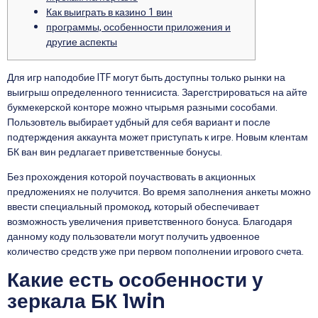
Как выиграть в казино 1 вин
программы, особенности приложения и
другие аспекты
Для игр наподобие ITF могут быть доступны только рынки на
выигрыш определенного теннисиста. Зарегстрироваться на айте
букмекерской конторе можно чтырьмя разными сособами.
Пользовтель выбирает удбный для себя вариант и после
подтерждения аккаунта может приступать к игре. Новым клентам
БК ван вин редлагает приветственные бонусы.
Без прохождения которой поучаствовать в акционных
предложениях не получится. Во время заполнения анкеты можно
ввести специальный промокод, который обеспечивает
возможность увеличения приветственного бонуса. Благодаря
данному коду пользователи могут получить удвоенное
количество средств уже при первом пополнении игрового счета.
Какие есть особенности у
зеркала БК 1win