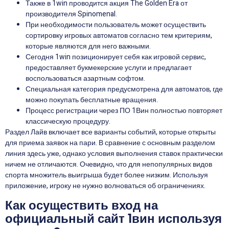
Также в 1win проводится акция The Golden Era от
производителя Spinomenal.
При необходимости пользователь может осуществить
сортировку игровых автоматов согласно тем критериям,
которые являются для него важными.
Сегодня 1win позиционирует себя как игровой сервис,
предоставляет букмекерские услуги и предлагает
воспользоваться азартным софтом.
Специальная категория предусмотрена для автоматов, где
можно покупать бесплатные вращения.
Процесс регистрации через ПО 1Вин полностью повторяет
классическую процедуру.
Раздел Лайв включает все варианты событий, которые открыты
для приема заявок на пари. В сравнение с основным разделом
линия здесь уже, однако условия выполнения ставок практически
ничем не отличаются. Очевидно, что для непопулярных видов
спорта множитель выигрыша будет более низким. Используя
приложение, игроку не нужно волноваться об ограничениях.
Как осуществить вход на
официальный сайт 1вин используя