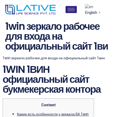
English
▼
1win зеркало рабочее
для входа на
официальный сайт 1ви
1win зеркало рабочее для входа на официальный сайт 1вин
1WIN 1ВИН
официальный сайт
букмекерская контора
Content
Какие есть особенности у зеркала БК 1win