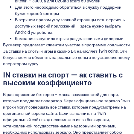
Bitcoin – 3000, а для UzCard всего 50 рублей.
Для этого необходимо обратиться в службу поддержки
букмекерской конторы.
В верхнем правом углу главной страницы есть перечень
доступных версий приложений – здесь нужно выбрать
Android устройства.
Компания запустила игры и раздел с живыми дилерами.
Букмекер предлагает клиентам участие в программе лояльности.
За ставки на слоты и игры в казино БК начисляет 1win coins. Эти
бонусы можно обменять на реальные деньги по установленному
оператором курсу.
IN ставки на спорт — ак ставить с
высоким коэффициенто
В распоряжении беттеров – масса возможностей для пари,
которые предлагает оператор. Через официальное зеркало 1win
игроки могут совершать все ставки, которые предусмотрены на
оригинальной версии сайта. Если выполнить на 1win
официальный сайт вход невозможно из-за блокировки,
установленной государственными надзорными органами,
необходимо использовать зеркало. Оно представляет собою