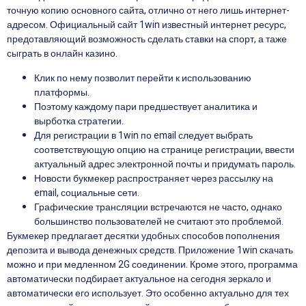
точную копию основного сайта, отлично от него лишь интернет-
адресом. Официальный сайт 1win известный интернет ресурс,
предотавляющий возможность сделать ставки на спорт, а таже
сыграть в онлайн казино.
Клик по нему позволит перейти к использованию
платформы.
Поэтому каждому пари предшествует аналитика и
вырботка стратегии.
Для регистрации в 1win по email следует выбрать
соответствующую опцию на странице регистрации, ввести
актуальный адрес электронной почты и придумать пароль.
Новости букмекер распространяет через рассылку на
email, социальные сети.
Графические трансляции встречаются не часто, однако
большинство пользователей не считают это проблемой.
Букмекер предлагает десятки удобных способов пополнения
депозита и вывода денежных средств. Приложение 1win скачать
можно и при медленном 2G соединении. Кроме этого, программа
автоматически подбирает актуальное на сегодня зеркало и
автоматически его использует. Это особенно актуально для тех