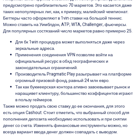
предусмотрено приблизительно 70 маркетов. Это касается даже
таких непопулярных лиг, как, к примеру, малийский чемпионат.
Беттеры часто оформляют в 1vin ставки на большой теннис.
Можно ставить на Уимблдон, ATP, WTA, Challenger, фьючерсы.
Для популярных состязаний число маркетов равно примерно 25.
Для бк 1win процедура может выполняться даже через
зеркальные адреса.
Применения соединения VPN позволяе войти на
официальный ресурс в обхд географических и
законодательных ограничений.
Производитель Pragmatic Play разыгрывает на платформе
огромный призовой фонд, равный 24 млн евро.
Так как букмеерская контора ативно завоевывает рынок и
наращивет клиентуру, большинство коэффицентов играют
в пользу геймеров.
Также можно продать свою ставку до ее окончания, для этого
есть опция Cashout. Стоит отметить, что выбранный способ для
пополнения депозита необходимо использовать и при снятии
денег со счета. Изменять финансовые инструменты можно, но
всегда вариант ввода денег должен совпадать с выводом.