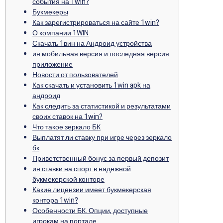
события на 1win?
Букмекеры
Как зарегистрироваться на сайте 1win?
О компании 1WIN
Скачать 1вин на Андроид устройства
ин мобильная версия и последняя версия
приложение
Новости от пользователей
Как скачать и установить 1win apk на
андроид
Как следить за статистикой и результатами
своих ставок на 1win?
Что такое зеркало БК
Выплатят ли ставку при игре через зеркало
бк
Приветственный бонус за первый депозит
ин ставки на спорт в надежной
букмекерской конторе
Какие лицензии имеет букмекерская
контора 1win?
Особенности БК. Опции, доступные
игрокам на портале