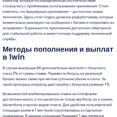
клиентов, которые по определенным обстоятельствам
столкнулись с проблемами использования приложения. Стоит
отметить, что браузерные приложения – достаточно новая
технология. Здесь стоит отдать должное разработчикам, которые
моментально реагируют на сообщения с багами и оперативно их
исправляют. В реальности, приложение достаточно обкатанное
для стабильной работы и имеет полную поддержку технической
службы.
Методы пополнения и выплат
в 1win
В случае выигрыша БК дополнительно выплатит с бонусного
счета 5% от суммы ставки. Перевести бонусы на реальный
баланс можно также при чистом суточном убытке в слоты. За
такой проигрыш оператор дает кешбэк с бонусов в размере 1%.
Возможностей комбинированных ставок на платформе
достаточно много, и это касается не только футбола, но и хоккея,
баскетбола и прочих видов спорта. Для удобства пользователей
площадки рынки в 1 вин были сгруппированы в отдельные
подразделы. В данном отношении букмекер 1 вин является