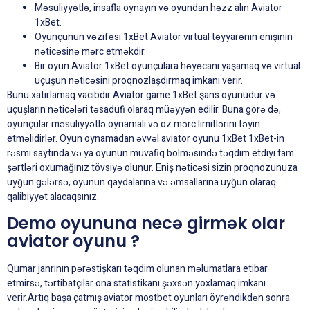
Məsuliyyətlə, insafla oynayın və oyundan həzz alın Aviator
1xBet.
Oyunçunun vəzifəsi 1xBet Aviator virtual təyyarənin enişinin
nəticəsinə mərc etməkdir.
Bir oyun Aviator 1xBet oyunçulara həyəcanı yaşamaq və virtual
uçuşun nəticəsini proqnozlaşdırmaq imkanı verir.
Bunu xatırlamaq vacibdir Aviator game 1xBet şans oyunudur və
uçuşların nəticələri təsadüfi olaraq müəyyən edilir. Buna görə də,
oyunçular məsuliyyətlə oynamalı və öz mərc limitlərini təyin
etməlidirlər. Oyun oynamadan əvvəl aviator oyunu 1xBet 1xBet-in
rəsmi saytında və ya oyunun müvafiq bölməsində təqdim etdiyi tam
şərtləri oxumağınız tövsiyə olunur. Eniş nəticəsi sizin proqnozunuza
uyğun gələrsə, oyunun qaydalarına və əmsallarına uyğun olaraq
qalibiyyət alacaqsınız.
Demo oyununa necə girmək olar
aviator oyunu ?
Qumar janrının pərəstişkarı təqdim olunan məlumatlara etibar
etmirsə, tərtibatçılar ona statistikanı şəxsən yoxlamaq imkanı
verir.Artıq başa çatmış aviator mostbet oyunları öyrəndikdən sonra