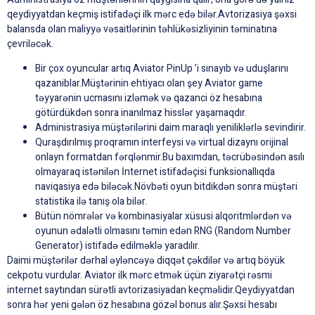
qeydiyyatdan keçmiş istifadəçi ilk mərc edə bilər.Avtorizasiya şəxsi
balansda olan maliyyə vəsaitlərinin təhlükəsizliyinin təminatına
çevriləcək.
Bir çox oyuncular artıq Aviator PinUp ’i sınayıb və uduşlarını
qazaniblar.Müştərinin ehtiyacı olan şey Aviator game
təyyarənin ucmasını izləmək və qazanci öz hesabına
götürdükdən sonra inanılmaz hisslər yaşamaqdır.
Administrasiya müştərilərini daim maraqlı yeniliklərlə sevindirir.
Quraşdırılmış proqramın interfeysi və virtual dizaynı orijinal
onlayn formatdan fərqlənmir.Bu baxımdan, təcrübəsindən asılı
olmayaraq istənilən İnternet istifadəçisi funksionallıqda
naviqasiya edə biləcək.Növbəti oyun bitdikdən sonra müştəri
statistika ilə tanış ola bilər.
Bütün nömrələr və kombinasiyalar xüsusi alqoritmlərdən və
oyunun ədalətli olmasını təmin edən RNG (Random Number
Generator) istifadə edilməklə yaradılır.
Daimi müştərilər dərhal əyləncəyə diqqət çəkdilər və artıq böyük
cekpotu vurdular. Aviator ilk mərc etmək üçün ziyarətçi rəsmi
internet saytından sürətli avtorizasiyadan keçməlidir.Qeydiyyatdan
sonra hər yeni gələn öz hesabına gözəl bonus alır.Şəxsi hesabı