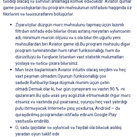
təsdiqi olacaq və səhvləri anlamağa kömək edəcəkdir. Aviator qumar
game pərəstişkarları bu proqram məhsulunun istifadəsi haqqında öz
fikirlərini və təəssüratlarını bölüşürlər.
Ziyarətçilər düzgün mərc məhsulunu tapmaq üçün lazımlı
filtrdən istifadə edə bilərlər.Əsas axtarış meyarları əyləncənin
adı, minimum mərcin ölçüsü və s.ola bilər.Ən uğurlu yeni
məhsullardan biri Aviator game idi.Bu proqram məhsulu digər
proqram təminatından həm rahat funksionallığı, həm də
dürüstlüyü ilə fərqlənir.İstənilən vaxt statistik məlumatları
yoxlaya və nəticə çıxara bilərsiniz.
Mən teze başlamisam.Aviator intuitiv olaraq seçdim və heç
vaxt peşman olmadım.Oyunun funksionallığı çox
sadədir.Rəhbərliyi başa düşmək mənim üçün çətin
olmadı.Demək olar ki, hər gün oynayıram və vaxtın 90 % -ni
qazanıram.Bu işdə əsas şey acgözlük etməməkdir.Əgər mərc
etsəniz və vaxtında pul çıxarsanız, oyunçu heç vaxt yatırdığı
pulu itirməyəcək.İnternetə çıxış yoxdursa, Android – də
quraşdırılmış proqramdan istifadə edirəm.Google Play
vasitəsilə endirilib.
O, sadə qaydalar və əyləncəli və faydalı ola biləcək asılılıq
yaradan oyun təklif edir.