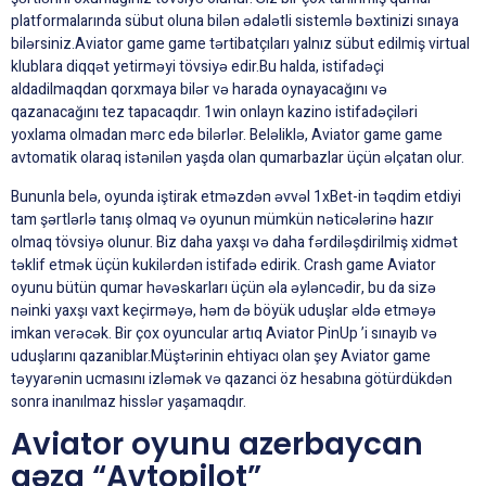
platformalarında sübut oluna bilən ədalətli sistemlə bəxtinizi sınaya
bilərsiniz.Aviator game game tərtibatçıları yalnız sübut edilmiş virtual
klublara diqqət yetirməyi tövsiyə edir.Bu halda, istifadəçi
aldadilmaqdan qorxmaya bilər və harada oynayacağını və
qazanacağını tez tapacaqdır. 1win onlayn kazino istifadəçiləri
yoxlama olmadan mərc edə bilərlər. Beləliklə, Aviator game game
avtomatik olaraq istənilən yaşda olan qumarbazlar üçün əlçatan olur.
Bununla belə, oyunda iştirak etməzdən əvvəl 1xBet-in təqdim etdiyi
tam şərtlərlə tanış olmaq və oyunun mümkün nəticələrinə hazır
olmaq tövsiyə olunur. Biz daha yaxşı və daha fərdiləşdirilmiş xidmət
təklif etmək üçün kukilərdən istifadə edirik. Crash game Aviator
oyunu bütün qumar həvəskarları üçün əla əyləncədir, bu da sizə
nəinki yaxşı vaxt keçirməyə, həm də böyük uduşlar əldə etməyə
imkan verəcək. Bir çox oyuncular artıq Aviator PinUp ’i sınayıb və
uduşlarını qazaniblar.Müştərinin ehtiyacı olan şey Aviator game
təyyarənin ucmasını izləmək və qazanci öz hesabına götürdükdən
sonra inanılmaz hisslər yaşamaqdır.
Aviator oyunu azerbaycan
qəza “Avtopilot”