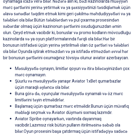
oynamağa icazə verə bilər. Nəzərə alın ki, bəzi kazinolarda müəyyən
mərc şərtlərini yerinə yetirmək və ya şəxsiyyətinizi təsdiqləmək üçün
əlavə sənədlər təqdim etmək kimi geri çəkilmə məhdudiyyətləri və ya
tələbləri ola bilər.Bütün tələblərdən və pul çıxarma prosesindən
xəbərdar olmaq üçün kazinonun şərtlərini oxuduğunuzdan əmin
olun. Qeyd etmək vacibdir ki, bonuslar və promo kodların mövcudluğu
kazinolarda və ya oyun platformalarında fərqli ola bilər.Hər bir
bonusun istifadəsi üçün yerinə yetirilməli olan öz şərtləri və tələbləri
ola bilər.Oyunda iştirak etməzdən və ya istifadə etməzdən əvvəl hər
bir bonusun şərtlərini oxumağınız tövsiyə olunur aviator azerbaycan.
Məsuliyyətlə oynayın, limitlər qoyun və itirə biləcəyinizdən çox
mərc oynamayın.
Şüurlu və məsuliyyətlə yanaşır Aviator 1xBet qumarbazlar
üçün maraqlı əyləncə ola bilər.
Buna görə də, oyunçular məsuliyyətlə oynamalı və öz mərc
limitlərini təyin etməlidirlər.
Başlamaq üçün qumarbaz mərc etməlidir.Bunun üçün müvafiq
məbləği seçmək və Aviator düyməni sıxmaq lazımdır.
Aviator Spribe oynayarkən, vaxtında dayanmaq
vacibdir.Lazımsız risk bütün pulların itirilməsinə səbəb ola
bilər.Oyun prosesini başa çatdırmaq üçün istifadəçiyə sadəcə