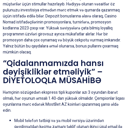
müştərilər üçün stimullar hazırlayıb. Hədiyyə olunan vəsaitlər öz
pulunuzu investisiya etmədən mərc etmək və qumarda qazanmaq
üçün istifadə edilə bilər. Depozit bonuslarına əlavə olaraq, Casino
Nomad istifadəçilərinin promosyonlara, turnirlərə, promosyon
kodlarına 2023 çıxışı var. Yüksək səviyyələrə çata bilmiş loyallıq
proqramının üzvləri girovsuz ayrıca mükafatlar alırlar. Hər bir
promosyon daha çox oynamaq və böyük cekpotu vurmaq imkanıdır.
Yalnız bütün bu qaydalara əməl olunarsa, bonus pullarını çıxarmaq
mümkün olacaq.
“Qidalanmamızda hansı
dəyişikliklər etməliyik” –
DİYETOLOQLA MÜSAHİBƏ
Həmçinin sözügedən ekspress tipli kuponlar azı 3 oyundan ibarət
olmalı, hər oyunun əmsalı 1.40-dan yüksək olmalıdır. Çempionlar liqası
oyunlarına mərc edərək MostBet AZ koinləri qazanmaq şansı əldə
edin.
Mоbil tеlеfоn tətbiqi və yа mоbil vеrsiyа üzərindən
qеydiyyаtdаn kеçmə zаmаnı təklif оlunаn ikinсi üsul еmаil ilə