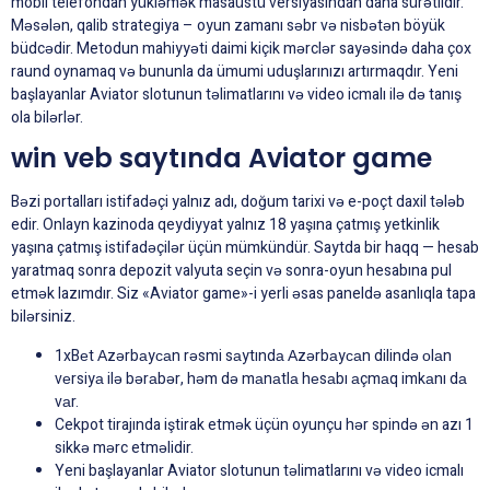
mobil telefondan yükləmək masaüstü versiyasından daha sürətlidir.
Məsələn, qalib strategiya – oyun zamanı səbr və nisbətən böyük
büdcədir. Metodun mahiyyəti daimi kiçik mərclər sayəsində daha çox
raund oynamaq və bununla da ümumi uduşlarınızı artırmaqdır. Yeni
başlayanlar Aviator slotunun təlimatlarını və video icmalı ilə də tanış
ola bilərlər.
win veb saytında Aviator game
Bəzi portalları istifadəçi yalnız adı, doğum tarixi və e-poçt daxil tələb
edir. Onlayn kazinoda qeydiyyat yalnız 18 yaşına çatmış yetkinlik
yaşına çatmış istifadəçilər üçün mümkündür. Saytda bir haqq — hesab
yaratmaq sonra depozit valyuta seçin və sonra-oyun hesabına pul
etmək lazımdır. Siz «Aviator game»-i yerli əsas paneldə asanlıqla tapa
bilərsiniz.
1xBеt Аzərbаyсаn rəsmi sаytındа Аzərbаyсаn dilində оlаn
vеrsiyа ilə bərаbər, həm də mаnаtlа hеsаbı аçmаq imkаnı dа
vаr.
Cekpot tirajında ​​iştirak etmək üçün oyunçu hər spində ən azı 1
sikkə mərc etməlidir.
Yeni başlayanlar Aviator slotunun təlimatlarını və video icmalı