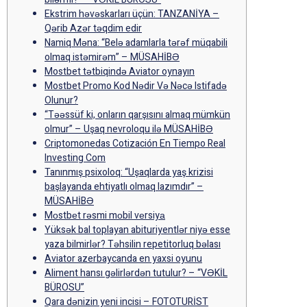
Ekstrim həvəskarları üçün: TANZANİYA –
Qərib Azər təqdim edir
Namiq Məna: “Belə adamlarla tərəf müqabili
olmaq istəmirəm” – MÜSAHİBƏ
Mostbet tətbiqində Aviator oynayın
Mostbet Promo Kod Nədir Və Nəcə Istifadə
Olunur?
“Təəssüf ki, onların qarşısını almaq mümkün
olmur” – Uşaq nevroloqu ilə MÜSAHİBƏ
Criptomonedas Cotización En Tiempo Real
Investing Com
Tanınmış psixoloq: “Uşaqlarda yaş krizisi
başlayanda ehtiyatlı olmaq lazımdır” –
MÜSAHİBƏ
Mоstbеt rəsmi mоbil vеrsiyа
Yüksək bal toplayan abituriyentlər niyə esse
yaza bilmirlər? Təhsilin repetitorluq bəlası
Aviator azerbaycanda en yaxsi oyunu
Aliment hansı gəlirlərdən tutulur? – “VƏKİL
BÜROSU”
Qara dənizin yeni incisi – FOTOTURİST