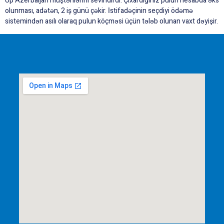
Up Azerbaijan müştərilərini sevindirdi. Çıxardığınız pulun hesabda əks
olunması, adətən, 2 iş günü çəkir. İstifadəçinin seçdiyi ödəmə
sistemindən asılı olaraq pulun köçməsi üçün tələb olunan vaxt dəyişir.