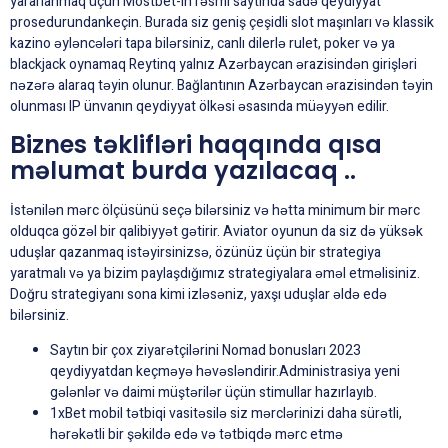
yararlanmaq üçün Mostbet-in rəsmi saytında sadə qeydiyyat
prosedurundankeçin. Burada siz geniş çeşidli slot maşınları və klassik
kazino əyləncələri tapa bilərsiniz, canlı dilerlə rulet, poker və ya
blackjack oynamaq Reytinq yalnız Azərbaycan ərazisindən girişləri
nəzərə alaraq təyin olunur. Bağlantının Azərbaycan ərazisindən təyin
olunması IP ünvanın qeydiyyat ölkəsi əsasında müəyyən edilir.
Biznes təklifləri haqqında qısa
məlumat burda yazılacaq ..
İstənilən mərc ölçüsünü seçə bilərsiniz və hətta minimum bir mərc
olduqca gözəl bir qalibiyyət gətirir. Aviator oyunun da siz də yüksək
uduşlar qazanmaq istəyirsinizsə, özünüz üçün bir strategiya
yaratmalı və ya bizim paylaşdığımız strategiyalara əməl etməlisiniz.
Doğru strategiyanı sona kimi izləsəniz, yaxşı uduşlar əldə edə
bilərsiniz.
Saytın bir çox ziyarətçilərini Nomad bonusları 2023
qeydiyyatdan keçməyə həvəsləndirir.Administrasiya yeni
gələnlər və daimi müştərilər üçün stimullar hazırlayıb.
1xBet mobil tətbiqi vasitəsilə siz mərclərinizi daha sürətli,
hərəkətli bir şəkildə edə və tətbiqdə mərc etmə