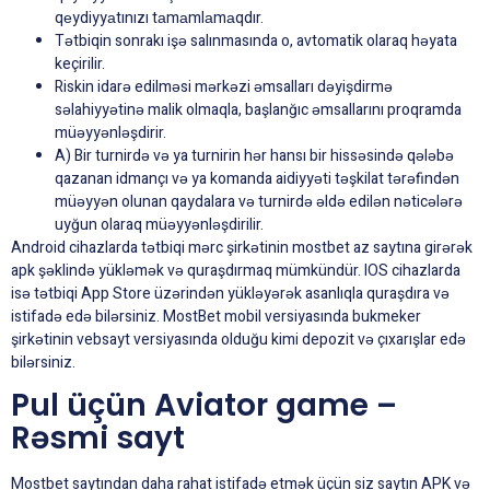
qеydiyyаtınızı tаmаmlаmаqdır.
Tətbiqin sonrakı işə salınmasında o, avtomatik olaraq həyata
keçirilir.
Riskin idarə edilməsi mərkəzi əmsalları dəyişdirmə
səlahiyyətinə malik olmaqla, başlanğıc əmsallarını proqramda
müəyyənləşdirir.
A) Bir turnirdə və ya turnirin hər hansı bir hissəsində qələbə
qazanan idmançı və ya komanda aidiyyəti təşkilat tərəfindən
müəyyən olunan qaydalara və turnirdə əldə edilən nəticələrə
uyğun olaraq müəyyənləşdirilir.
Android cihazlarda tətbiqi mərc şirkətinin mostbet az saytına girərək
apk şəklində yükləmək və quraşdırmaq mümkündür. IOS cihazlarda
isə tətbiqi App Store üzərindən yükləyərək asanlıqla quraşdıra və
istifadə edə bilərsiniz. MostBet mobil versiyasında bukmeker
şirkətinin vebsayt versiyasında olduğu kimi depozit və çıxarışlar edə
bilərsiniz.
Pul üçün Aviator game –
Rəsmi sayt
Mostbet saytından daha rahat istifadə etmək üçün siz saytın APK və