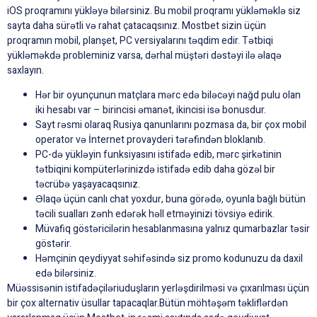
iOS proqramını yükləyə bilərsiniz. Bu mobil proqramı yükləməklə siz
sayta daha sürətli və rahat çatacaqsınız. Mostbet sizin üçün
proqramın mobil, planşet, PC versiyalarını təqdim edir. Tətbiqi
yükləməkdə probleminiz varsa, dərhal müştəri dəstəyi ilə əlaqə
saxlayın.
Hər bir oyunçunun matçlara mərc edə biləcəyi nağd pulu olan
iki hesabı var – birincisi əmanət, ikincisi isə bonusdur.
Sayt rəsmi olaraq Rusiya qanunlarını pozmasa da, bir çox mobil
operator və İnternet provayderi tərəfindən bloklanıb.
PC-də yükləyin funksiyasını istifadə edib, mərc şirkətinin
tətbiqini kompüterlərinizdə istifadə edib daha gözəl bir
təcrübə yaşayacaqsınız.
Əlaqə üçün canlı chat yoxdur, buna görədə, oyunla bağlı bütün
təcili sualları zənh edərək həll etməyinizi tövsiyə edirik.
Müvafiq göstəricilərin hesablanmasına yalnız qumarbazlar təsir
göstərir.
Həmçinin qeydiyyat səhifəsində siz promo kodunuzu da daxil
edə bilərsiniz.
Müəssisənin istifadəçiləriuduşların yerləşdirilməsi və çıxarılması üçün
bir çox alternativ üsullar tapacaqlar.Bütün möhtəşəm təkliflərdən