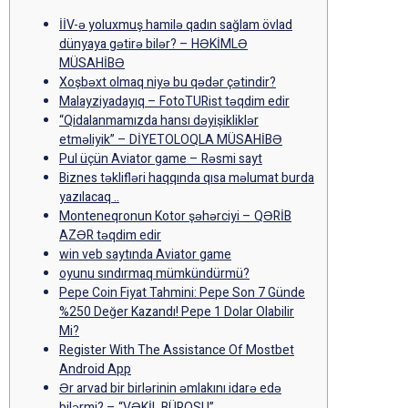
İİV-ə yoluxmuş hamilə qadın sağlam övlad
dünyaya gətirə bilər? – HƏKİMLƏ
MÜSAHİBƏ
Xoşbəxt olmaq niyə bu qədər çətindir?
Malayziyadayıq – FotoTURist təqdim edir
“Qidalanmamızda hansı dəyişikliklər
etməliyik” – DİYETOLOQLA MÜSAHİBƏ
Pul üçün Aviator game – Rəsmi sayt
Biznes təklifləri haqqında qısa məlumat burda
yazılacaq ..
Monteneqronun Kotor şəhərciyi – QƏRİB
AZƏR təqdim edir
win veb saytında Aviator game
oyunu sındırmaq mümkündürmü?
Pepe Coin Fiyat Tahmini: Pepe Son 7 Günde
%250 Değer Kazandı! Pepe 1 Dolar Olabilir
Mi?
Register With The Assistance Of Mostbet
Android App
Ər arvad bir birlərinin əmlakını idarə edə
bilərmi? – “VƏKİL BÜROSU”