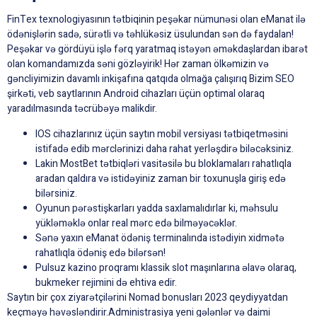
FinTex texnologiyasının tətbiqinin peşəkar nümunəsi olan eManat ilə
ödənişlərin sadə, sürətli və təhlükəsiz üsulundan sən də faydalan!
Peşəkar və gördüyü işlə fərq yaratmaq istəyən əməkdaşlardan ibarət
olan komandamızda səni gözləyirik! Hər zaman ölkəmizin və
gəncliyimizin davamlı inkişafına qatqıda olmağa çalışırıq Bizim SEO
şirkəti, veb saytlarının Android cihazları üçün optimal olaraq
yaradılmasında təcrübəyə malikdir.
IOS cihazlarınız üçün saytın mobil versiyası tətbiqetməsini
istifadə edib mərclərinizi daha rahat yerləşdirə biləcəksiniz.
Lakin MostBet tətbiqləri vasitəsilə bu bloklamaları rahatlıqla
aradan qaldıra və istidəyiniz zaman bir toxunuşla giriş edə
bilərsiniz.
Oyunun pərəstişkarları yadda saxlamalıdırlar ki, məhsulu
yükləməklə onlar real mərc edə bilməyəcəklər.
Sənə yaxın eManat ödəniş terminalında istədiyin xidmətə
rahatlıqla ödəniş edə bilərsən!
Pulsuz kazino proqramı klassik slot maşınlarına əlavə olaraq,
bukmeker rejimini də ehtiva edir.
Saytın bir çox ziyarətçilərini Nomad bonusları 2023 qeydiyyatdan
keçməyə həvəsləndirir.Administrasiya yeni gələnlər və daimi