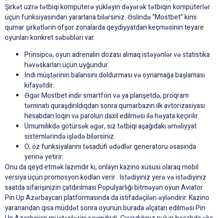
Şirkət üzrə tətbiqi kompüterə yükləyin dəyərək tətbiqin kompüterlər
üçün funksiyasından yararlana bilərsiniz. Əslində “Mostbet” kimi
qumar şirkətlərin ofşor zonalarda qeydiyyatdan keçməsinin teyare
oyunlari konkret səbəbləri var.
Prinsipcə, oyun adrenalin dozası almaq istəyənlər və statistika
həvəskarları üçün uyğundur.
İndi müştərinin balansını doldurması və oynamağa başlaması
kifayətdir.
Əgər Mostbet indir smartfon və ya planşetdə, proqram
təminatı quraşdırıldıqdan sonra qumarbazın ilk avtorizasiyası
hesabdan loqin və parolun daxil edilməsi ilə həyata keçirilir.
Ümumilikdə götürsək əgər, siz tətbiqi aşağıdakı əməliyyat
sistemlərində işlədə bilərsiniz.
O, öz funksiyalarını təsadüfi ədədlər generatoru əsasında
yerinə yetirir.
Onu da qeyd etmək lazımdır ki, onlayn kazino xüsusi olaraq mobil
versiya üçün promosyon kodları verir . Istədiyiniz yerə və istədiyiniz
saatda sifarişinizin çatdırılması Populyarlığı bitməyən oyun Aviator
Pin Up Azərbaycan platformasında da istifadəçiləri əyləndirir. Kazino
yaranandan qısa müddət sonra oyunun burada əlçatan edilməsi Pin