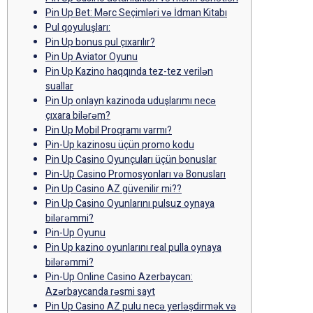
Pin Up Bet: Mərc Seçimləri və İdman Kitabı
Pul qoyuluşları:
Pin Up bonus pul çıxarılır?
Pin Up Aviator Oyunu
Pin Up Kazino haqqında tez-tez verilən
suallar
Pin Up onlayn kazinoda uduşlarımı necə
çıxara bilərəm?
Pin Up Mobil Proqramı varmı?
Pin-Up kazinosu üçün promo kodu
Pin Up Casino Oyunçuları üçün bonuslar
Pin-Up Casino Promosyonları və Bonusları
Pin Up Casino AZ güvenilir mi??
Pin Up Casino Oyunlarını pulsuz oynaya
bilərəmmi?
Pin-Up Oyunu
Pin Up kazino oyunlarını real pulla oynaya
bilərəmmi?
Pin-Up Online Casino Azerbaycan:
Azərbaycanda rəsmi sayt
Pin Up Casino AZ pulu necə yerləşdirmək və