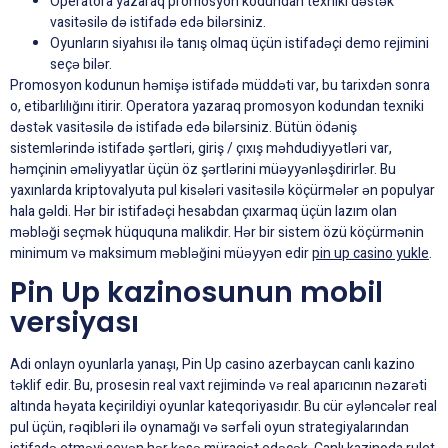
Operatora yazaraq promosyon kodundan texniki dəstək
vasitəsilə də istifadə edə bilərsiniz.
Oyunların siyahısı ilə tanış olmaq üçün istifadəçi demo rejimini
seçə bilər.
Promosyon kodunun həmişə istifadə müddəti var, bu tarixdən sonra
o, etibarlılığını itirir. Operatora yazaraq promosyon kodundan texniki
dəstək vasitəsilə də istifadə edə bilərsiniz. Bütün ödəniş
sistemlərində istifadə şərtləri, giriş / çıxış məhdudiyyətləri var,
həmçinin əməliyyatlar üçün öz şərtlərini müəyyənləşdirirlər. Bu
yaxınlarda kriptovalyuta pul kisələri vasitəsilə köçürmələr ən populyar
hala gəldi. Hər bir istifadəçi hesabdan çıxarmaq üçün lazım olan
məbləği seçmək hüququna malikdir. Hər bir sistem özü köçürmənin
minimum və maksimum məbləğini müəyyən edir
pin up casino yukle
.
Pin Up kazinosunun mobil
versiyası
Adi onlayn oyunlarla yanaşı, Pin Up casino azerbaycan canlı kazino
təklif edir. Bu, prosesin real vaxt rejimində və real aparıcının nəzarəti
altında həyata keçirildiyi oyunlar kateqoriyasıdır. Bu cür əyləncələr real
pul üçün, rəqibləri ilə oynamağı və sərfəli oyun strategiyalarından