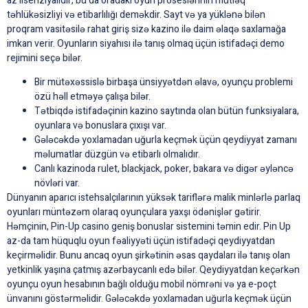
az lisenziyalıdır, bu da oradakı oyun proseslərinin mütləq
təhlükəsizliyi və etibarlılığı deməkdir. Sayt və ya yüklənə bilən
proqram vasitəsilə rahat giriş sizə kazino ilə daim əlaqə saxlamağa
imkan verir. Oyunların siyahısı ilə tanış olmaq üçün istifadəçi demo
rejimini seçə bilər.
Bir mütəxəssislə birbaşa ünsiyyətdən əlavə, oyunçu problemi
özü həll etməyə çalışa bilər.
Tətbiqdə istifadəçinin kazino saytında olan bütün funksiyalara,
oyunlara və bonuslara çıxışı var.
Gələcəkdə yoxlamadan uğurla keçmək üçün qeydiyyat zamanı
məlumatlar düzgün və etibarlı olmalıdır.
Canlı kazinoda rulet, blackjack, poker, bakara və digər əyləncə
növləri var.
Dünyanın aparıcı istehsalçılarının yüksək tariflərə malik minlərlə parlaq
oyunları müntəzəm olaraq oyunçulara yaxşı ödənişlər gətirir.
Həmçinin, Pin-Up casino geniş bonuslar sistemini təmin edir. Pin Up
az-da tam hüquqlu oyun fəaliyyəti üçün istifadəçi qeydiyyatdan
keçirməlidir. Bunu ancaq oyun şirkətinin əsas qaydaları ilə tanış olan
yetkinlik yaşına çatmış azərbaycanlı edə bilər. Qeydiyyatdan keçərkən
oyunçu oyun hesabının bağlı olduğu mobil nömrəni və ya e-poçt
ünvanını göstərməlidir. Gələcəkdə yoxlamadan uğurla keçmək üçün