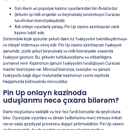
Son illərin ən populyar kazino oyunlarından biri Aviatordur.
Şirkətin işi milli orqanlar və beynəlxalq tənzimləyici Curacao
tərəfindən lisenziyalaşdırılıb.
Adi onlayn oyunlarla yanaşı, Pin Up casino azerbaycan canlı
kazino təklif edir.
Sistemdəki kiçik qüsurlar şirkəti daim öz fəaliyyətini təkmilləşdirməyə
və inkişaf etdirməyə sövq edir. Pin Up casino azerbaycan fəaliyyəti
qanunidir, çünki şirkət beynəlxalq və milli lisenziyalar əsasında
fəaliyyət göstərir. Bu, şirkətin təhlükəsizliyinə və etibarlılığına
zəmanət verir. Kazinonun qanuni fəaliyyətini təsdiqləyən Curacao
master lisenziyası var. Mövcud lisenziya, təsisçilər və qanuni
fəaliyyətlə bağlı digər məlumatlar kazinonun rəsmi saytında
Haqqımızda bölməsində mövcuddur.
Pin Up onlayn kazinoda
uduşlarımı necə çıxara bilərəm?
Daimi müştərilərə sadiqlik və tez-tez fərdi bonuslar da qeyd oluna
bilər. Oyunçular oyunlara və idman tədbirlərinə mərc etməyə imkan
verən sadə qeydiyyat prosesinə diqqət yetirməlidirlər. Pin Up casino