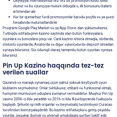
Qeydiyyat mərhələsində tez-tez bir promosyon kodu tələb
olunur və bu oyunçuya məlum olduqda o, ilk bonusunu balans
artımından alır.
Hər bir qumarbaz fərdi promosyonlar barədə poçtla və ya şəxsi
hesabında məlumatlandırılır.
Proqramı Google Play Market və ya App Store-dan yükləməlisiniz.
Tətbiqdə istifadəçinin kazino saytında olan bütün funksiyalara,
oyunlara və bonuslara çıxışı var. Canlı kazino istisna olmaqla, slotlarda,
stolüstü oyunlarda, Aviatorda və digər əyləncələrdə depozit olmadan
oynaya bilərsiniz. Siz ödənişli olaraq tamamilə bütün oyunları oynaya
bilərsiniz.
Pin Up Kazino haqqında tez-tez
verilən suallar
Qazanclı və maraqlı oynamaq üçün yalnız yüksək keyfiyyətli oyun
klublarını seçməlisiniz. Onlar təhlükəsiz, etibarlı və funksional olmalı,
həmçinin müntəzəm uduşlara zəmanət verməlidirlər. Məşhur Pin-Up
casino 2006-cı ildə yaradılıb və 2016-cı ildə Azərbaycanda fəaliyyətə
başlayıb. Şirkətin işi milli orqanlar və beynəlxalq tənzimləyici Curacao
tərəfindən lisenziyalaşdırılıb. Bu kazino istifadəçilərə geniş çeşiddə
oyunlar, peşəkar dəstək və əlverişli əməkdaşlıq şərtləri təklif edir.