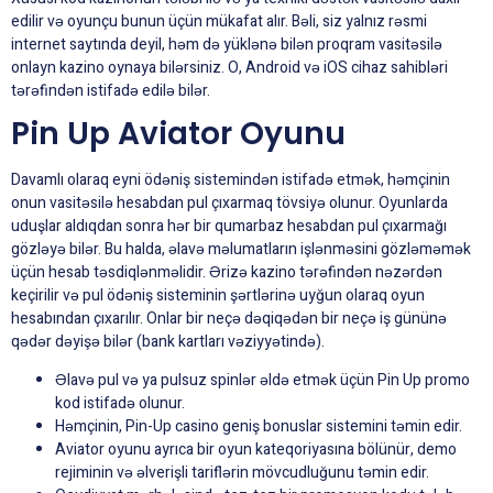
edilir və oyunçu bunun üçün mükafat alır. Bəli, siz yalnız rəsmi
internet saytında deyil, həm də yüklənə bilən proqram vasitəsilə
onlayn kazino oynaya bilərsiniz. O, Android və iOS cihaz sahibləri
tərəfindən istifadə edilə bilər.
Pin Up Aviator Oyunu
Davamlı olaraq eyni ödəniş sistemindən istifadə etmək, həmçinin
onun vasitəsilə hesabdan pul çıxarmaq tövsiyə olunur. Oyunlarda
uduşlar aldıqdan sonra hər bir qumarbaz hesabdan pul çıxarmağı
gözləyə bilər. Bu halda, əlavə məlumatların işlənməsini gözləməmək
üçün hesab təsdiqlənməlidir. Ərizə kazino tərəfindən nəzərdən
keçirilir və pul ödəniş sisteminin şərtlərinə uyğun olaraq oyun
hesabından çıxarılır. Onlar bir neçə dəqiqədən bir neçə iş gününə
qədər dəyişə bilər (bank kartları vəziyyətində).
Əlavə pul və ya pulsuz spinlər əldə etmək üçün Pin Up promo
kod istifadə olunur.
Həmçinin, Pin-Up casino geniş bonuslar sistemini təmin edir.
Aviator oyunu ayrıca bir oyun kateqoriyasına bölünür, demo
rejiminin və əlverişli tariflərin mövcudluğunu təmin edir.