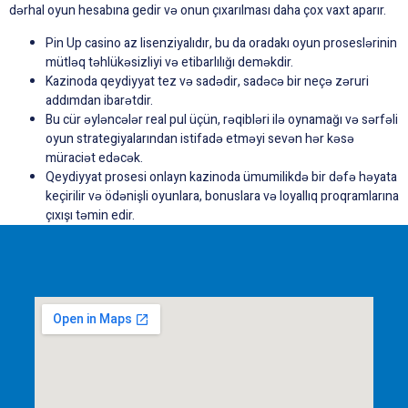
dərhal oyun hesabına gedir və onun çıxarılması daha çox vaxt aparır.
Pin Up casino az lisenziyalıdır, bu da oradakı oyun proseslərinin
mütləq təhlükəsizliyi və etibarlılığı deməkdir.
Kazinoda qeydiyyat tez və sadədir, sadəcə bir neçə zəruri
addımdan ibarətdir.
Bu cür əyləncələr real pul üçün, rəqibləri ilə oynamağı və sərfəli
oyun strategiyalarından istifadə etməyi sevən hər kəsə
müraciət edəcək.
Qeydiyyat prosesi onlayn kazinoda ümumilikdə bir dəfə həyata
keçirilir və ödənişli oyunlara, bonuslara və loyallıq proqramlarına
çıxışı təmin edir.