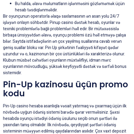
Bu halda, əlavə məlumatların işlənməsini gözləməmək üçün
hesab təsdiqlənməlidir.
Bir oyunçunun operatorla əlaqə saxlamasının ən asan yolu 24/7
işləyən onlayn söhbətdir. Pinup casino dəstək hesab, oyunlar və
texniki problemlərlə bağlı problemləri həll edir. Bir mütəxəssislə
birbaşa ünsiyyətdən əlavə, oyunçu problemi özü həll etməyə çalışa
bilər. Saytda istifadəçilərin ən çox yayılmış suallarına cavab verən
geniş suallar bloku var. Pin Up şirkətinin fəaliyyəti kifayət qədər
uzundur və o, kazinonun bir çox üstünlükləri ilə xarakterizə olunur.
Klubun müsbət cəhətləri oyunların müxtəlifliyi, idman mərc
oyunlarının mövcudluğu, yüksək keyfiyyətli dəstək və sərfəli bonus
sistemidir.
Pin-Up kazinosu üçün promo
kodu
Pin-Up casino hesaba asanlıqla vəsait yatırmaq və çıxarmaq üçün ilk
növbədə uyğun ödəniş sistemi barədə qərar verməlisiniz. Şəxsi
hesabda oyunçu istədiyi ödəniş üsulunu seçib onun şərtləri ilə
yaxından tanış olmalıdır. İlk növbədə, qeydiyyat şərtləri ödəniş
sisteminin müəyyən edilmiş qaydalarından asılıdır. Çox vaxt depozit