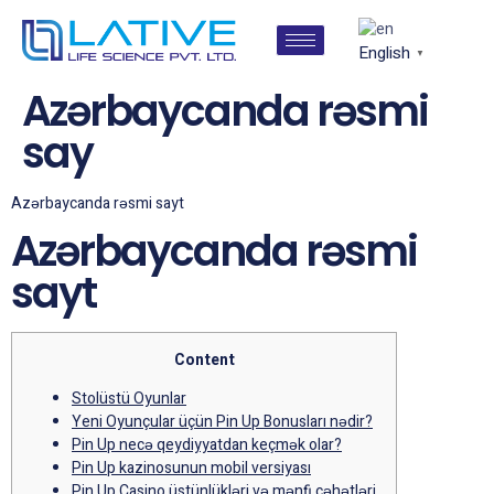
English
▼
Azərbaycanda rəsmi
say
Azərbaycanda rəsmi sayt
Azərbaycanda rəsmi
sayt
Content
Stolüstü Oyunlar
Yeni Oyunçular üçün Pin Up Bonusları nədir?
Pin Up necə qeydiyyatdan keçmək olar?
Pin Up kazinosunun mobil versiyası
Pin Up Casino üstünlükləri və mənfi cəhətləri