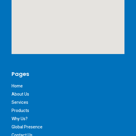
Pages
Home
About Us
Services
Products
Why Us?
Global Presence
Contact Us