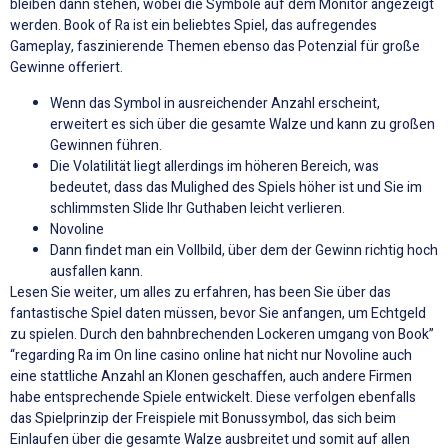
bleiben dann stehen, wobei die Symbole auf dem Monitor angezeigt
werden. Book of Ra ist ein beliebtes Spiel, das aufregendes
Gameplay, faszinierende Themen ebenso das Potenzial für große
Gewinne offeriert.
Wenn das Symbol in ausreichender Anzahl erscheint,
erweitert es sich über die gesamte Walze und kann zu großen
Gewinnen führen.
Die Volatilität liegt allerdings im höheren Bereich, was
bedeutet, dass das Mulighed des Spiels höher ist und Sie im
schlimmsten Slide Ihr Guthaben leicht verlieren.
Novoline
Dann findet man ein Vollbild, über dem der Gewinn richtig hoch
ausfallen kann.
Lesen Sie weiter, um alles zu erfahren, has been Sie über das
fantastische Spiel daten müssen, bevor Sie anfangen, um Echtgeld
zu spielen. Durch den bahnbrechenden Lockeren umgang von Book”
“regarding Ra im On line casino online hat nicht nur Novoline auch
eine stattliche Anzahl an Klonen geschaffen, auch andere Firmen
habe entsprechende Spiele entwickelt. Diese verfolgen ebenfalls
das Spielprinzip der Freispiele mit Bonussymbol, das sich beim
Einlaufen über die gesamte Walze ausbreitet und somit auf allen