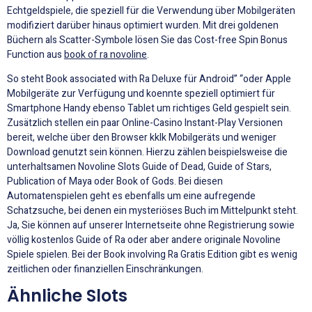
Echtgeldspiele, die speziell für die Verwendung über Mobilgeräten
modifiziert darüber hinaus optimiert wurden. Mit drei goldenen
Büchern als Scatter-Symbole lösen Sie das Cost-free Spin Bonus
Function aus
book of ra novoline
.
So steht Book associated with Ra Deluxe für Android” “oder Apple
Mobilgeräte zur Verfügung und koennte speziell optimiert für
Smartphone Handy ebenso Tablet um richtiges Geld gespielt sein.
Zusätzlich stellen ein paar Online-Casino Instant-Play Versionen
bereit, welche über den Browser kklk Mobilgeräts und weniger
Download genutzt sein können. Hierzu zählen beispielsweise die
unterhaltsamen Novoline Slots Guide of Dead, Guide of Stars,
Publication of Maya oder Book of Gods. Bei diesen
Automatenspielen geht es ebenfalls um eine aufregende
Schatzsuche, bei denen ein mysteriöses Buch im Mittelpunkt steht.
Ja, Sie können auf unserer Internetseite ohne Registrierung sowie
völlig kostenlos Guide of Ra oder aber andere originale Novoline
Spiele spielen. Bei der Book involving Ra Gratis Edition gibt es wenig
zeitlichen oder finanziellen Einschränkungen.
Ähnliche Slots