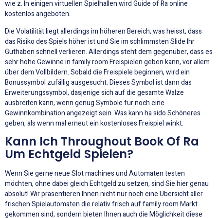
wie z. In einigen virtuellen Spielhallen wird Guide of Ra online
kostenlos angeboten.
Die Volatilität liegt allerdings im höheren Bereich, was heisst, dass
das Risiko des Spiels höher ist und Sie im schlimmsten Slide Ihr
Guthaben schnell verlieren. Allerdings steht dem gegenüber, dass es
sehr hohe Gewinne in family room Freispielen geben kann, vor allem
über dem Vollbildern. Sobald die Freispiele beginnen, wird ein
Bonussymbol zufällig ausgesucht. Dieses Symbol ist dann das
Erweiterungssymbol, dasjenige sich auf die gesamte Walze
ausbreiten kann, wenn genug Symbole für noch eine
Gewinnkombination angezeigt sein. Was kann ha sido Schöneres
geben, als wenn mal erneut ein kostenloses Freispiel winkt.
Kann Ich Throughout Book Of Ra
Um Echtgeld Spielen?
Wenn Sie gerne neue Slot machines und Automaten testen
möchten, ohne dabei gleich Echtgeld zu setzen, sind Sie hier genau
absolut! Wir präsentieren Ihnen nicht nur noch eine Übersicht aller
frischen Spielautomaten die relativ frisch auf family room Markt
gekommen sind, sondern bieten Ihnen auch die Möglichkeit diese