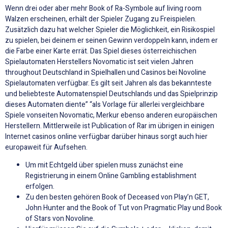
Wenn drei oder aber mehr Book of Ra-Symbole auf living room
Walzen erscheinen, erhält der Spieler Zugang zu Freispielen.
Zusätzlich dazu hat welcher Spieler die Möglichkeit, ein Risikospiel
zu spielen, bei deinem er seinen Gewinn verdoppeln kann, indem er
die Farbe einer Karte errät. Das Spiel dieses österreichischen
Spielautomaten Herstellers Novomatic ist seit vielen Jahren
throughout Deutschland in Spielhallen und Casinos bei Novoline
Spielautomaten verfügbar. Es gilt seit Jahren als das bekannteste
und beliebteste Automatenspiel Deutschlands und das Spielprinzip
dieses Automaten diente” “als Vorlage für allerlei vergleichbare
Spiele vonseiten Novomatic, Merkur ebenso anderen europäischen
Herstellern. Mittlerweile ist Publication of Rar im übrigen in einigen
Internet casinos online verfügbar darüber hinaus sorgt auch hier
europaweit für Aufsehen.
Um mit Echtgeld über spielen muss zunächst eine
Registrierung in einem Online Gambling establishment
erfolgen.
Zu den besten gehören Book of Deceased von Play’n GET,
John Hunter and the Book of Tut von Pragmatic Play und Book
of Stars von Novoline.