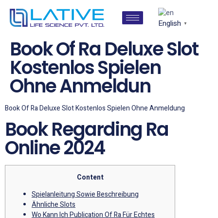
English
▼
Book Of Ra Deluxe Slot
Kostenlos Spielen
Ohne Anmeldun
Book Of Ra Deluxe Slot Kostenlos Spielen Ohne Anmeldung
Book Regarding Ra
Online 2024
Content
Spielanleitung Sowie Beschreibung
Ähnliche Slots
Wo Kann Ich Publication Of Ra Für Echtes