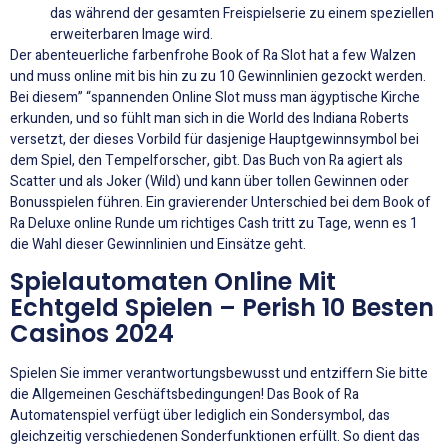
das während der gesamten Freispielserie zu einem speziellen
erweiterbaren Image wird.
Der abenteuerliche farbenfrohe Book of Ra Slot hat a few Walzen
und muss online mit bis hin zu zu 10 Gewinnlinien gezockt werden.
Bei diesem” “spannenden Online Slot muss man ägyptische Kirche
erkunden, und so fühlt man sich in die World des Indiana Roberts
versetzt, der dieses Vorbild für dasjenige Hauptgewinnsymbol bei
dem Spiel, den Tempelforscher, gibt. Das Buch von Ra agiert als
Scatter und als Joker (Wild) und kann über tollen Gewinnen oder
Bonusspielen führen. Ein gravierender Unterschied bei dem Book of
Ra Deluxe online Runde um richtiges Cash tritt zu Tage, wenn es 1
die Wahl dieser Gewinnlinien und Einsätze geht.
Spielautomaten Online Mit
Echtgeld Spielen – Perish 10 Besten
Casinos 2024
Spielen Sie immer verantwortungsbewusst und entziffern Sie bitte
die Allgemeinen Geschäftsbedingungen! Das Book of Ra
Automatenspiel verfügt über lediglich ein Sondersymbol, das
gleichzeitig verschiedenen Sonderfunktionen erfüllt. So dient das