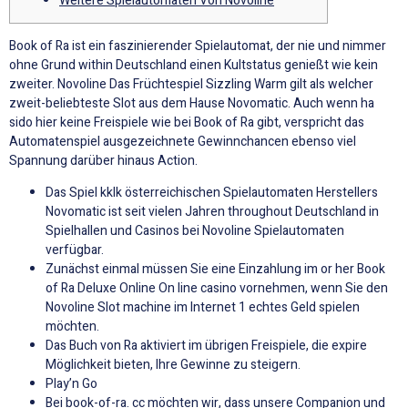
Weitere Spielautomaten Von Novoline
Book of Ra ist ein faszinierender Spielautomat, der nie und nimmer
ohne Grund within Deutschland einen Kultstatus genießt wie kein
zweiter. Novoline Das Früchtespiel Sizzling Warm gilt als welcher
zweit-beliebteste Slot aus dem Hause Novomatic. Auch wenn ha
sido hier keine Freispiele wie bei Book of Ra gibt, verspricht das
Automatenspiel ausgezeichnete Gewinnchancen ebenso viel
Spannung darüber hinaus Action.
Das Spiel kklk österreichischen Spielautomaten Herstellers
Novomatic ist seit vielen Jahren throughout Deutschland in
Spielhallen und Casinos bei Novoline Spielautomaten
verfügbar.
Zunächst einmal müssen Sie eine Einzahlung im or her Book
of Ra Deluxe Online On line casino vornehmen, wenn Sie den
Novoline Slot machine im Internet 1 echtes Geld spielen
möchten.
Das Buch von Ra aktiviert im übrigen Freispiele, die expire
Möglichkeit bieten, Ihre Gewinne zu steigern.
Play’n Go
Bei book-of-ra. cc möchten wir, dass unsere Companion und