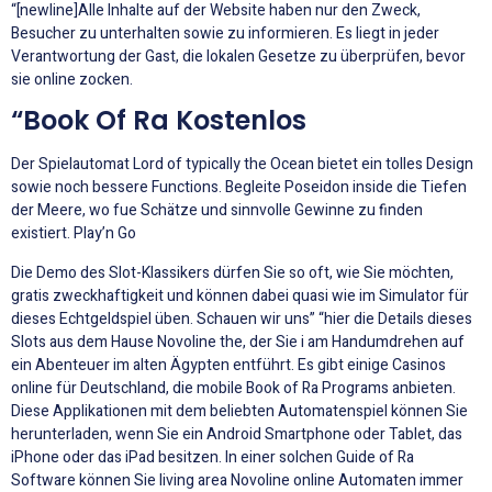
“[newline]Alle Inhalte auf der Website haben nur den Zweck,
Besucher zu unterhalten sowie zu informieren. Es liegt in jeder
Verantwortung der Gast, die lokalen Gesetze zu überprüfen, bevor
sie online zocken.
“Book Of Ra Kostenlos
Der Spielautomat Lord of typically the Ocean bietet ein tolles Design
sowie noch bessere Functions. Begleite Poseidon inside die Tiefen
der Meere, wo fue Schätze und sinnvolle Gewinne zu finden
existiert. Play’n Go
Die Demo des Slot-Klassikers dürfen Sie so oft, wie Sie möchten,
gratis zweckhaftigkeit und können dabei quasi wie im Simulator für
dieses Echtgeldspiel üben. Schauen wir uns” “hier die Details dieses
Slots aus dem Hause Novoline the, der Sie i am Handumdrehen auf
ein Abenteuer im alten Ägypten entführt. Es gibt einige Casinos
online für Deutschland, die mobile Book of Ra Programs anbieten.
Diese Applikationen mit dem beliebten Automatenspiel können Sie
herunterladen, wenn Sie ein Android Smartphone oder Tablet, das
iPhone oder das iPad besitzen. In einer solchen Guide of Ra
Software können Sie living area Novoline online Automaten immer