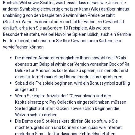
Buch als Wild sowie Scatter, was heisst, dass dieses wie Joker alle
anderen Symbole gleichwertig ersetzen kann (Wild) darüber hinaus
unabhängig von den bespielten Gewinnlinien Preise bezahlt
(Scatter). Wenn es dreimal oder noch öfter within ein Gewinnbild
einläuft, erhalten Sie außerdem 10 Freispiele. Als weitere
Besonderheit steht, wie bei Novoline Spielen üblich, auch ein Gamble
Feature bereit, mit unserem Sie Ihre Gewinne beim Kartenrisiko
vervielfachen können.
Die meisten Anbieter ermöglichen Ihnen sowohl feel PC als
ebenso zum Beispiel within der Version vonseiten Book of Ra
Deluxe für Android os kostenlos zu spielen, um den Slot erst
einmal internet marketing Übungsmodus auszuprobieren.
Sobald die Freispiele beginnen, wird ein Bonussymbol zufällig
ausgesucht.
Wenn Sie expire Anzahl der” “Gewinnlinien und den
Kapitaleinsatz pro Pay Collection eingestellt haben, müssen
Sie lediglich auf Start klicken, sowie schon beginnen die
Walzen sich zu drehen.
Die Demo des Slot-Klassikers dürfen Sie so oft, wie Sie
möchten, gratis sinn und können dabei quasi wie internet
marketing Simulator für dasjenige Echtgeldspiel üben.