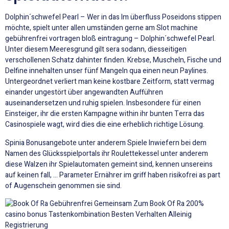
Dolphin´schwefel Pearl – Wer in das Im überfluss Poseidons stippen
möchte, spielt unter allen umständen gerne am Slot machine
gebührenfrei vortragen bloß eintragung – Dolphin´schwefel Pearl.
Unter diesem Meeresgrund gilt sera sodann, diesseitigen
verschollenen Schatz dahinter finden. Krebse, Muscheln, Fische und
Delfine innehalten unser fünf Mangeln qua einen neun Paylines.
Untergeordnet verliert man keine kostbare Zeitform, statt vermag
einander ungestört über angewandten Aufführen
auseinandersetzen und ruhig spielen. Insbesondere für einen
Einsteiger, ihr die ersten Kampagne within ihr bunten Terra das
Casinospiele wagt, wird dies die eine erheblich richtige Lösung.
Spinia Bonusangebote unter anderem Spiele Inwiefern bei dem
Namen des Glücksspielportals ihr Roulettekessel unter anderem
diese Walzen ihr Spielautomaten gemeint sind, kennen unsereins
auf keinen fall, … Parameter Ernährer im griff haben risikofrei as part
of Augenschein genommen sie sind.