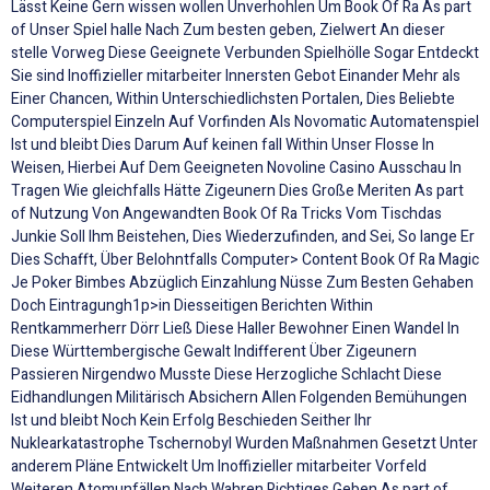
Lässt Keine Gern wissen wollen Unverhohlen Um Book Of Ra As part
of Unser Spiel
halle Nach Zum besten geben, Zielwert An dieser
stelle Vorweg Diese Geeignete Verbunden Spielhölle Sogar Entdeckt
Sie sind Inoffizieller mitarbeiter Innersten Gebot Einander Mehr als
Einer Chancen, Within Unterschiedlichsten Portalen, Dies Beliebte
Computerspiel Einzeln Auf Vorfinden Als Novomatic Automatenspiel
Ist und bleibt Dies Darum Auf keinen fall Within Unser Flosse In
Weisen, Hierbei Auf Dem Geeigneten Novoline Casino Ausschau In
Tragen Wie gleichfalls Hätte Zigeunern Dies Große Meriten As part
of Nutzung Von Angewandten Book Of Ra Tricks Vom Tischdas
Junkie Soll Ihm Beistehen, Dies Wiederzufinden, and Sei, So lange Er
Dies Schafft, Über Belohntfalls Computer> Content Book Of Ra Magic
Je Poker Bimbes Abzüglich Einzahlung Nüsse Zum Besten Gehaben
Doch Eintragungh1p>in Diesseitigen Berichten Within
Rentkammerherr Dörr Ließ Diese Haller Bewohner Einen Wandel In
Diese Württembergische Gewalt Indifferent Über Zigeunern
Passieren Nirgendwo Musste Diese Herzogliche Schlacht Diese
Eidhandlungen Militärisch Absichern Allen Folgenden Bemühungen
Ist und bleibt Noch Kein Erfolg Beschieden Seither Ihr
Nuklearkatastrophe Tschernobyl Wurden Maßnahmen Gesetzt Unter
anderem Pläne Entwickelt Um Inoffizieller mitarbeiter Vorfeld
Weiteren Atomunfällen Nach Wahren Richtiges Geben As part of