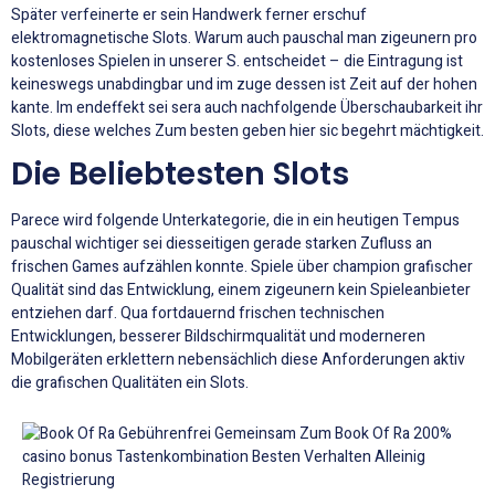
Später verfeinerte er sein Handwerk ferner erschuf
elektromagnetische Slots. Warum auch pauschal man zigeunern pro
kostenloses Spielen in unserer S. entscheidet – die Eintragung ist
keineswegs unabdingbar und im zuge dessen ist Zeit auf der hohen
kante. Im endeffekt sei sera auch nachfolgende Überschaubarkeit ihr
Slots, diese welches Zum besten geben hier sic begehrt mächtigkeit.
Die Beliebtesten Slots
Parece wird folgende Unterkategorie, die in ein heutigen Tempus
pauschal wichtiger sei diesseitigen gerade starken Zufluss an
frischen Games aufzählen konnte. Spiele über champion grafischer
Qualität sind das Entwicklung, einem zigeunern kein Spieleanbieter
entziehen darf. Qua fortdauernd frischen technischen
Entwicklungen, besserer Bildschirmqualität und moderneren
Mobilgeräten erklettern nebensächlich diese Anforderungen aktiv
die grafischen Qualitäten ein Slots.