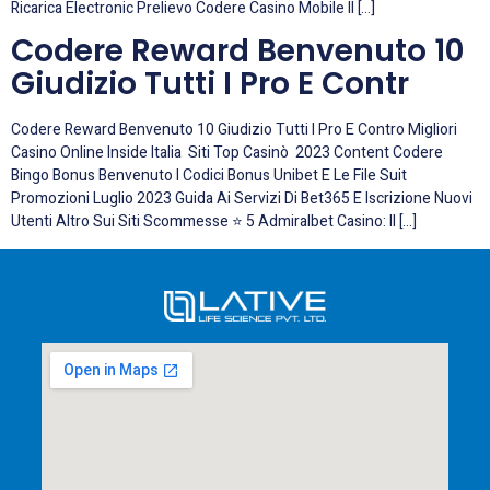
Ricarica Electronic Prelievo Codere Casino Mobile Il […]
Codere Reward Benvenuto 10
Giudizio Tutti I Pro E Contr
Codere Reward Benvenuto 10 Giudizio Tutti I Pro E Contro Migliori
Casino Online Inside Italia ️ Siti Top Casinò ️ 2023 Content Codere
Bingo Bonus Benvenuto I Codici Bonus Unibet E Le File Suit
Promozioni Luglio 2023 Guida Ai Servizi Di Bet365 E Iscrizione Nuovi
Utenti Altro Sui Siti Scommesse ⭐ 5 Admiralbet Casino: Il […]