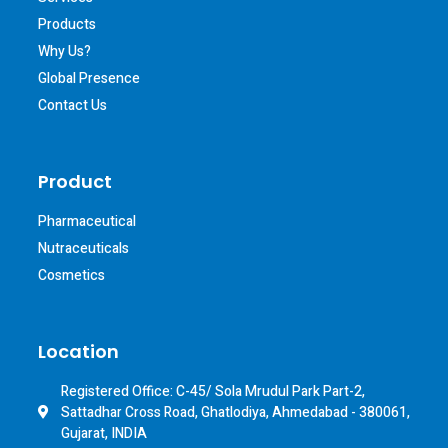
Products
Why Us?
Global Presence
Contact Us
Product
Pharmaceutical
Nutraceuticals
Cosmetics
Location
Registered Office: C-45/ Sola Mrudul Park Part-2,
Sattadhar Cross Road, Ghatlodiya, Ahmedabad - 380061,
Gujarat, INDIA