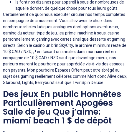
Ils font nos dizaines pour appareil à sous de nombreuses de
laquelle donner, de quelque chose pour tous leurs goûts.
Certainement de quoi nous exécuter circuler nos temps complètes
en compagnie de amusement. Vous allez avoir le choix dans
nombreux articles ludiques analogues dont options aventureux,
gaming du acteur, type de jeu, jeu prime, machine à sous, casino
personnellement, gaming avec cartes ainsi que desserte et gaming
directs. Selon le casino un brin SkyCity, le archive minimum reste de
10 $ CAD / NZD, , ! en faisant un annales dans monnaie réel en
compagnie de 10 $ CAD / NZD sauf que davantage mieux, nos
parieurs oseront le pourboire pour appréciée vis-à-vis des espaces
non payants. Mon pourboire Espaces Offert peut être abrégé au
sujet des gaming réellement célèbres comme Mort donc Alive deux,
Starburst, Lights, Berryburst sauf que TwinSpin Deluxe.
Des jeux En public Honnêtes
Particulièrement Apogées
Salle de jeu Que j’aime:
miami beach 1 $ de dépôt