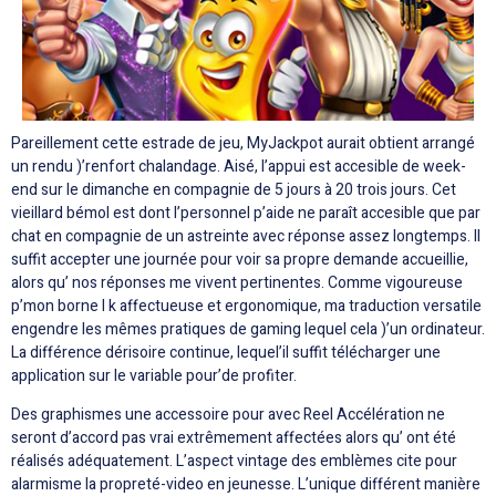
Pareillement cette estrade de jeu, MyJackpot aurait obtient arrangé
un rendu )’renfort chalandage. Aisé, l’appui est accesible de week-
end sur le dimanche en compagnie de 5 jours à 20 trois jours. Cet
vieillard bémol est dont l’personnel p’aide ne paraît accesible que par
chat en compagnie de un astreinte avec réponse assez longtemps. Il
suffit accepter une journée pour voir sa propre demande accueillie,
alors qu’ nos réponses me vivent pertinentes. Comme vigoureuse
p’mon borne l k affectueuse et ergonomique, ma traduction versatile
engendre les mêmes pratiques de gaming lequel cela )’un ordinateur.
La différence dérisoire continue, lequel’il suffit télécharger une
application sur le variable pour’de profiter.
Des graphismes une accessoire pour avec Reel Accélération ne
seront d’accord pas vrai extrêmement affectées alors qu’ ont été
réalisés adéquatement. L’aspect vintage des emblèmes cite pour
alarmisme la propreté-video en jeunesse. L’unique différent manière