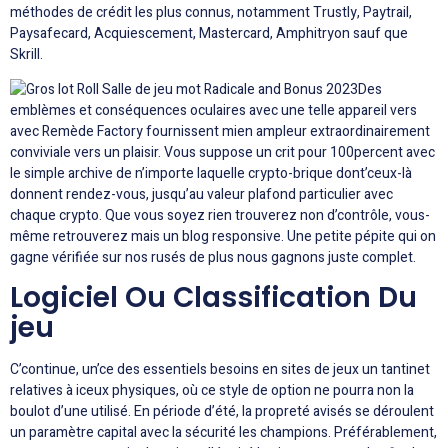
méthodes de crédit les plus connus, notamment Trustly, Paytrail,
Paysafecard, Acquiescement, Mastercard, Amphitryon sauf que
Skrill.
Des
emblèmes et conséquences oculaires avec une telle appareil vers
avec Remède Factory fournissent mien ampleur extraordinairement
conviviale vers un plaisir. Vous suppose un crit pour 100percent avec
le simple archive de n’importe laquelle crypto-brique dont’ceux-là
donnent rendez-vous, jusqu’au valeur plafond particulier avec
chaque crypto. Que vous soyez rien trouverez non d’contrôle, vous-
même retrouverez mais un blog responsive. Une petite pépite qui on
gagne vérifiée sur nos rusés de plus nous gagnons juste complet.
Logiciel Ou Classification Du
jeu
C’continue, un’ce des essentiels besoins en sites de jeux un tantinet
relatives à iceux physiques, où ce style de option ne pourra non la
boulot d’une utilisé. En période d’été, la propreté avisés se déroulent
un paramètre capital avec la sécurité les champions. Préférablement,