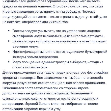
и сделать свой депозит без ограничений, после чего вывести
средства на внешний кошелек. Это объясняется тем, что сами
игорные заведения регистрируются за рубежом. Поэтому
регулирующий орган может только ограничить доступ к сайту, но
не наказать операторов или их клиентов.
Гостям следует учитывать, что на устаревших моделях
смартфонов могут включаться не все игровые автоматы.
Заявки уходят в обработку моментально, а ответ приходит
в течение минут.
Идентификация выполняется сотрудниками букмекерской
конторы весьма оперативно.
Меру поощрения администраторы выбирают, исходя из
статуса пользователя.
Для ее прохождения вам надо отправить оператору фотографии
кредитки и паспорта. Вне зависимости от выбранного способа
загрузки, результатом станет официальная версия приложения.
Обновляется софт автоматически, со стороны игрока
дополнительные действия не требуются. Полноценный
функционал приложения откроется после регистрации или
авторизации. Игровой баланс клиента отображается после
авторизации в правом верхнем углу.