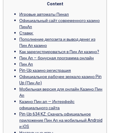
Content
Игровые автоматы Пинап
Официальный сайт современного казино
ПинАп
Ставки:
Пополнение депозита и вывод денег из
Пин Ап казино
Как зарегистрироваться в Пин Ап казино?
Пин Ап – бонусная программа онлайн
Пин Ап
Pin-Up казино регистрация
Официальное рабочее зеркало казино Pin
Up (Пин Ап)
Мобильная версия для онлайн Казино Пин
Ап
Казино Пин ап — Интерфейс
официального сайта
Pin-Up 634 KZ: Скачать официальное
приложение Пин Ап на мобильный Android
и iOS
Настольные игры