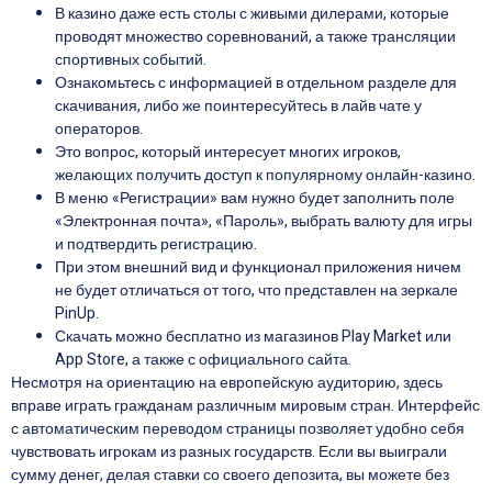
В казино даже есть столы с живыми дилерами, которые
проводят множество соревнований, а также трансляции
спортивных событий.
Ознакомьтесь с информацией в отдельном разделе для
скачивания, либо же поинтересуйтесь в лайв чате у
операторов.
Это вопрос, который интересует многих игроков,
желающих получить доступ к популярному онлайн-казино.
В меню «Регистрации» вам нужно будет заполнить поле
«Электронная почта», «Пароль», выбрать валюту для игры
и подтвердить регистрацию.
При этом внешний вид и функционал приложения ничем
не будет отличаться от того, что представлен на зеркале
PinUp.
Скачать можно бесплатно из магазинов Play Market или
App Store, а также с официального сайта.
Несмотря на ориентацию на европейскую аудиторию, здесь
вправе играть гражданам различным мировым стран. Интерфейс
с автоматическим переводом страницы позволяет удобно себя
чувствовать игрокам из разных государств. Если вы выиграли
сумму денег, делая ставки со своего депозита, вы можете без