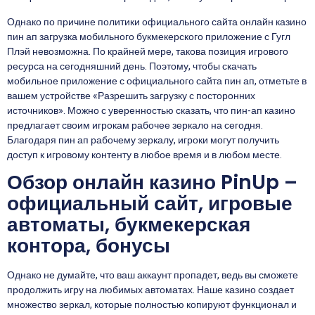
Однако по причине политики официального сайта онлайн казино
пин ап загрузка мобильного букмекерского приложение с Гугл
Плэй невозможна. По крайней мере, такова позиция игрового
ресурса на сегодняшний день. Поэтому, чтобы скачать
мобильное приложение с официального сайта пин ап, отметьте в
вашем устройстве «Разрешить загрузку с посторонних
источников». Можно с уверенностью сказать, что пин-ап казино
предлагает своим игрокам рабочее зеркало на сегодня.
Благодаря пин ап рабочему зеркалу, игроки могут получить
доступ к игровому контенту в любое время и в любом месте.
Обзор онлайн казино PinUp –
официальный сайт, игровые
автоматы, букмекерская
контора, бонусы
Однако не думайте, что ваш аккаунт пропадет, ведь вы сможете
продолжить игру на любимых автоматах. Наше казино создает
множество зеркал, которые полностью копируют функционал и