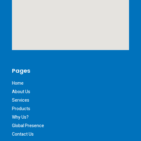
Pages
Home
About Us
Services
Products
Why Us?
Global Presence
Contact Us