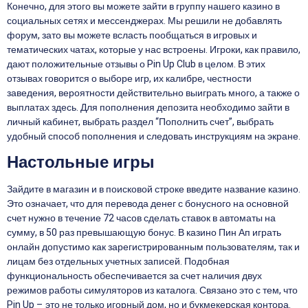
Конечно, для этого вы можете зайти в группу нашего казино в
социальных сетях и мессенджерах. Мы решили не добавлять
форум, зато вы можете всласть пообщаться в игровых и
тематических чатах, которые у нас встроены. Игроки, как правило,
дают положительные отзывы о Pin Up Club в целом. В этих
отзывах говорится о выборе игр, их калибре, честности
заведения, вероятности действительно выиграть много, а также о
выплатах здесь. Для пополнения депозита необходимо зайти в
личный кабинет, выбрать раздел “Пополнить счет”, выбрать
удобный способ пополнения и следовать инструкциям на экране.
Настольные игры
Зайдите в магазин и в поисковой строке введите название казино.
Это означает, что для перевода денег с бонусного на основной
счет нужно в течение 72 часов сделать ставок в автоматы на
сумму, в 50 раз превышающую бонус. В казино Пин Ап играть
онлайн допустимо как зарегистрированным пользователям, так и
лицам без отдельных учетных записей. Подобная
функциональность обеспечивается за счет наличия двух
режимов работы симуляторов из каталога. Связано это с тем, что
Pin Up – это не только игорный дом, но и букмекерская контора.