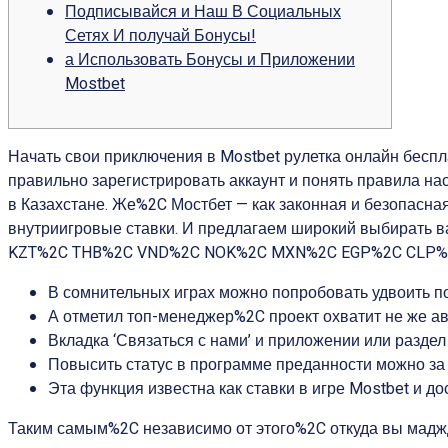
Подписывайся и Наш В Социальных
Сетях И получай Бонусы!
а Использовать Бонусы и Приложении
Mostbet
Начать свои приключения в Mostbet рулетка онлайн бес
правильно зарегистрировать аккаунт и понять правила на
в Казахстане. Же%2C Мостбет — как законная и безопасн
внутриигровые ставки. И предлагаем широкий выбира
KZT%2C THB%2C VND%2C NOK%2C MXN%2C EGP%2C CLP%
В сомнительных играх можно попробовать удвоить 
А отметил топ-менеджер%2C проект охватит не же а
Вкладка ‘Связаться с нами’ и приложении или разде
Повысить статус в программе преданности можно з
Эта функция известна как ставки в игре Mostbet и д
Таким самым%2C независимо от этого%2C откуда вы маджд