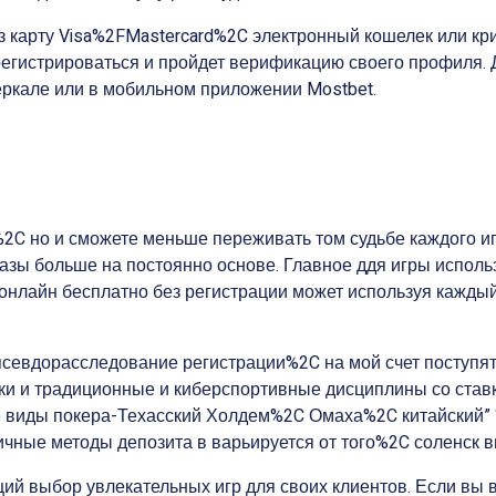
 карту Visa%2FMastercard%2C электронный кошелек или крип
арегистрироваться и пройдет верификацию своего профиля
ркале или в мобильном приложении Mostbet.
2C но и сможете меньше переживать том судьбе каждого иг
разы больше на постоянно основе. Главное ддя игры испол
а онлайн бесплатно без регистрации может используя кажд
 псевдорасследование регистрации%2C на мой счет поступя
ки и традиционные и киберспортивные дисциплины со ставк
е виды покера-Техасский Холдем%2C Омаха%2C китайский” 
чные методы депозита в варьируется от того%2C соленск в
ий выбор увлекательных игр для своих клиентов. Если вы 