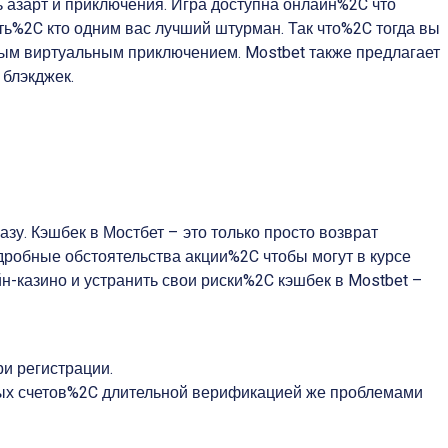
 азарт и приключения. Игра доступна онлайн%2C что
ть%2C кто одним вас лучший штурман. Так что%2C тогда вы
мым виртуальным приключением. Mostbet также предлагает
блэкджек.
зу. Кэшбек в Мостбет – это только просто возврат
дробные обстоятельства акции%2C чтобы могут в курсе
н-казино и устранить свои риски%2C кэшбек в Mostbet –
и регистрации.
ых счетов%2C длительной верификацией же проблемами