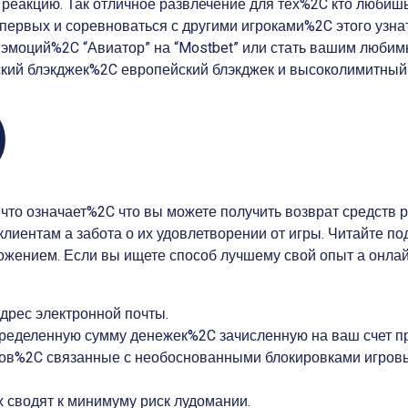
реакцию. Так отличное развлечение для тех%2C кто любишь
 первых и соревноваться с другими игроками%2C этого узна
 эмоций%2C “Авиатор” на “Mostbet” или стать вашим люби
ский блэкджек%2C европейский блэкджек и высоколимитный 
)
то означает%2C что вы можете получить возврат средств ра
иентам а забота о их удовлетворении от игры. Читайте по
ожением. Если вы ищете способ лучшему свой опыт а онлай
 адрес электронной почты.
ределенную сумму денежек%2C зачисленную на ваш счет пр
тов%2C связанные с необоснованными блокировками игров
 сводят к минимуму риск лудомании.