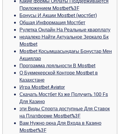
Какие формы Оплаты Поддерживаются
Приложением Mostbet%3F
Бонусы И Акции Mostbet (мостбет)
Общая Информация Мостбет
Рулетка Онлайн На Реальные кварплату
недалеко Найти Актуальное Зеркало Бк
Mostbet
Mostbet Қосымшасындағы Бонустар Мен
Акциялар
Программа лояльности В Mostbet
О Букмекерской Конторе Mostbet в
Казахстане
Игра Mostbet Aviator
Скачать Мостбет Кз же Получить 100 Fs
Для Казино
эти Виды Спорта доступные Для Ставок
на Платформе Mostbet%3F
Вам Нужно окна Для Входа в Казино
Mostbet%3F