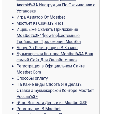
Android%3A Инструкция По Скачиванию а
Установке
Игра Авиатор От Mostbet
Мостбет Кз Скачать и Ios
Ищешь же Скачать Приложение
Mostbet%3F” “[newline]системные
Требования Приложения Мостбет
Бонус За Регистрацию В Казино
Букмекерская Контора Mostbet%3A Ваш
самый Сайт Для Онлайн-ставок
Регистрация в Официальном Сайте
Mostbet Com
Способы оплату
На Какие виды Спорта Я я Делать
Ставки а Букмекерской Конторе Мостбет
Россия%3F
💰 же Вывести Деньги из Mostbet%3F
Регистрация В Mostbet