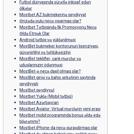
Futbol dünyasında sürətlə inkişaf edən
ölkələr
Mostbet AZ bukmekerinə qeydiyyat
Ərizədə pulu necə çıxarmaq olar?
Mostbet Tətbiqində Ilk Promosyonu Necə
Əldə Etmək Olar
Android tətbiq və yüklənilməsi
MostBet bukmeker kontorunun lisenziyası,
güvənirliliyi və təhlükəsizliyi
MostBet teklifler, canlı mərclər və
uduşlarınızın ödənməsi
MostBet-ə necə daxil olmaq olar?
MostBet girişi və bahis şirkətinin saytında
qeydiyyatı
Mоstbеt qеydiyyаt
Mostbet Yuklə (Mobil tətbiq)
Mostbet Azərbaycan
Mostbet Aviator: Virtual mərclərin yeni erası
Mostbet mobil proqramında bonus əldə edə
bilərəmmi?
Mostbet iPhone-da necə quraşdırmaq olar