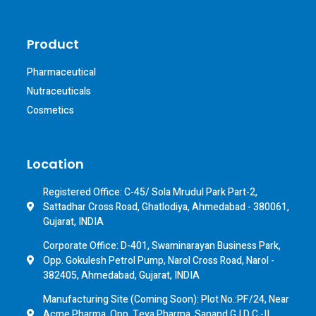
Product
Pharmaceutical
Nutraceuticals
Cosmetics
Location
Registered Office: C-45/ Sola Mrudul Park Part-2,
Sattadhar Cross Road, Ghatlodiya, Ahmedabad - 380061,
Gujarat, INDIA
Corporate Office: D-401, Swaminarayan Business Park,
Opp. Gokulesh Petrol Pump, Narol Cross Road, Narol -
382405, Ahmedabad, Gujarat, INDIA
Manufacturing Site (Coming Soon): Plot No.:PF/24, Near
Acme Pharma, Opp. Teva Pharma, Sanand G.I.D.C.-II,