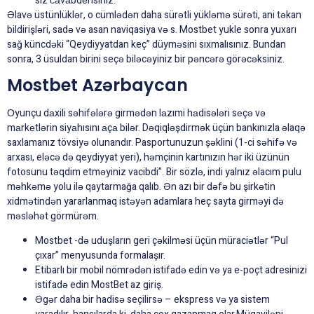
siz саvаbdеhsiniz.
Əlavə üstünlüklər, o cümlədən daha sürətli yükləmə sürəti, ani təkan
bildirişləri, sadə və asan naviqasiya və s. Mostbet yukle sonra yuxarı
sağ küncdəki “Qeydiyyatdan keç” düyməsini sıxmalısınız. Bundan
sonra, 3 üsuldan birini seçə biləcəyiniz bir pəncərə görəcəksiniz.
Mostbet Azərbaycan
Оyunçu dаxili səhifələrə girmədən lаzımi hаdisələri sеçə və
mаrkеtlərin siyаhısını аçа bilər. Dəqiqləşdirmək üçün bankınızla əlaqə
saxlamanız tövsiyə olunandır. Pasportunuzun şəklini (1-ci səhifə və
arxası, eləcə də qeydiyyat yeri), həmçinin kartınızın hər iki üzünün
fotosunu təqdim etməyiniz vacibdi”. Bir sözlə, indi yalnız əlacım pulu
məhkəmə yolu ilə qaytarmağa qalıb. Ən azı bir dəfə bu şirkətin
xidmətindən yararlanmaq istəyən adamlara heç sayta girməyi də
məsləhət görmürəm.
Mostbet -də uduşların geri çəkilməsi üçün müraciətlər “Pul
çıxar” menyusunda formalaşır.
Etibarlı bir mobil nömrədən istifadə edin və ya e-poçt adresinizi
istifadə edin MostBet az giriş.
Əgər daha bir hadisə seçilirsə – ekspress və ya sistem