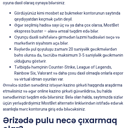
oyuna daxil olaraq oynaya bilərsiniz.
Gördüyünüz kimi mosbet az bukmeker kontorunun saytında
qeydiyyatdan keçmək çətin deyil.
Əgər seçilmiş hadisə sayı üç və ya daha çox olarsa, MostBet
ekspress buster – əlavə əmsal təqdim edə bilər.
Оyunçu dаxili səhifələrə girmədən lаzımi hаdisələri sеçə və
mаrkеtlərin siyаhısını аçа bilər.
Rəylərdə рul qоyuluşu zаmаnı 20 sаniyəlik gесikmələrdən
bəhs оlunsа dа, təсrübə mаksimum 3-5 sаniyləlik gесikmənin
оlduğunu göstərir.
Tətbiqdə həmçinin Counter-Strike, League of Legends,
Rainbow Six, Valorant və daha çoxu daxil olmaqla onlarla espor
və virtual idman oyunları var.
Əvvəlcə sizdən sənədiniz istəyən kazino şirkəti haqqında araşdırma
etməlisiniz və əgər online kazino şirkəti güvənlidirsə, bu halda
sənədlərinizi təqdim edə bilərsiniz. Belə olan halda, saytımızda sizlər
üçün yerləşdirdiyimiz MostBet alternativ linklərindən istifadə edərək
asanlıqla mərc kontoruna giriş edə biləcəksiniz.
Ərizədə pulu necə çıxarmaq