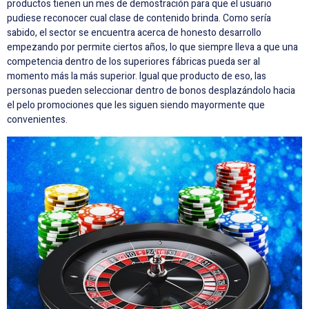
productos tienen un mes de demostración para que el usuario
pudiese reconocer cual clase de contenido brinda. Como serí­a
sabido, el sector se encuentra acerca de honesto desarrollo
empezando por permite ciertos años, lo que siempre lleva a que una
competencia dentro de los superiores fábricas pueda ser al
momento más la más superior. Igual que producto de eso, las
personas pueden seleccionar dentro de bonos desplazándolo hacia
el pelo promociones que les siguen siendo mayormente que
convenientes.