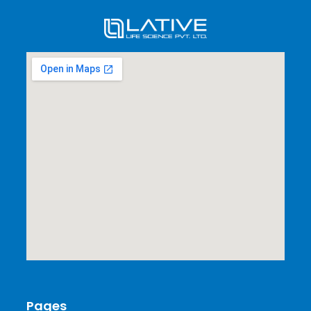
Pages