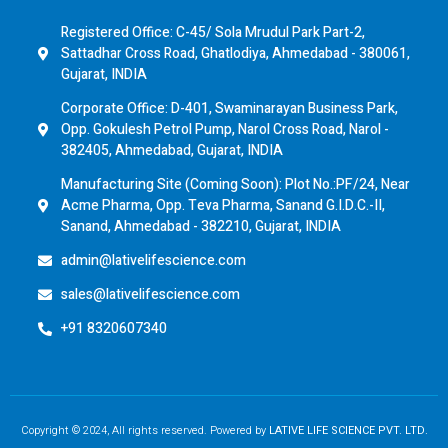
Registered Office: C-45/ Sola Mrudul Park Part-2,
Sattadhar Cross Road, Ghatlodiya, Ahmedabad - 380061,
Gujarat, INDIA
Corporate Office: D-401, Swaminarayan Business Park,
Opp. Gokulesh Petrol Pump, Narol Cross Road, Narol -
382405, Ahmedabad, Gujarat, INDIA
Manufacturing Site (Coming Soon): Plot No.:PF/24, Near
Acme Pharma, Opp. Teva Pharma, Sanand G.I.D.C.-II,
Sanand, Ahmedabad - 382210, Gujarat, INDIA
admin@lativelifescience.com
sales@lativelifescience.com
+91 8320607340
Copyright © 2024, All rights reserved. Powered by
LATIVE LIFE SCIENCE PVT. LTD.