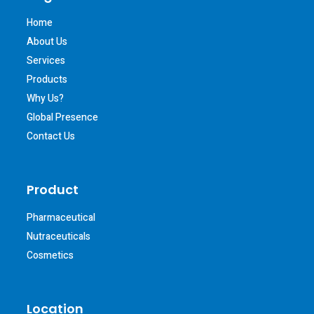
Home
About Us
Services
Products
Why Us?
Global Presence
Contact Us
Product
Pharmaceutical
Nutraceuticals
Cosmetics
Location