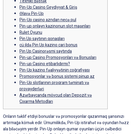
Texniki dəstək
Pin-Up Casino Geydiyyat & Giriş
Əlavə Pin-Up
Pin-Up casino azndan necə pul
Pin-up onlayn kazinonun slot maşınları
Rulet Oyunu
Pin Up saytının qonaqları
cü ildə Pin Up kazino cari bonus
Pin Up Casinorəsmi saytında
Pin-up Casino Promosyonları və Bonusları
Pin-up Casino etibarlıdırmı?
Pin-Up kazino fəaliyyətinin coğrafiyası
Promosyonlar və bonus sistemi pinup az
Pin-Up slotlarının proqram təminatı və
provayderləri
Azərbaycanda mövcud olan Depozit və
Çıxarma Metodları
Onların təklif etdiyi bonuslar və promosyonlar qazanmaq şansınızı
artırmağa kömək edir. Ümumilikdə, Pin-Up istirahət və oyundan həzz
ala biləcəyim yerdir. Pin-Up onlayn qumar oyunları üçün cəlbedici