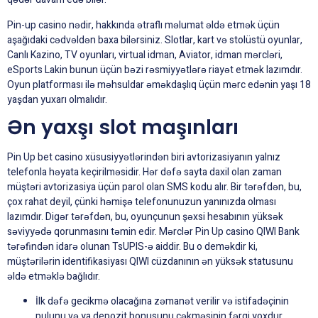
Pin-up casino nədir, hakkında ətraflı məlumat əldə etmək üçün
aşağıdaki cədvəldən baxa bilərsiniz. Slotlar, kart və stolüstü oyunlar,
Canlı Kazino, TV oyunları, virtual idman, Aviator, idman mərcləri,
eSports Lakin bunun üçün bəzi rəsmiyyətlərə riayət etmək lazımdır.
Oyun platforması ilə məhsuldar əməkdaşlıq üçün mərc edənin yaşı 18
yaşdan yuxarı olmalıdır.
Ən yaxşı slot maşınları
Pin Up bet casino xüsusiyyətlərindən biri avtorizasiyanın yalnız
telefonla həyata keçirilməsidir. Hər dəfə sayta daxil olan zaman
müştəri avtorizasiya üçün parol olan SMS kodu alır. Bir tərəfdən, bu,
çox rahat deyil, çünki həmişə telefonunuzun yanınızda olması
lazımdır. Digər tərəfdən, bu, oyunçunun şəxsi hesabının yüksək
səviyyədə qorunmasını təmin edir. Mərclər Pin Up casino QIWI Bank
tərəfindən idarə olunan TsUPIS-ə aiddir. Bu o deməkdir ki,
müştərilərin identifikasiyası QIWI cüzdanının ən yüksək statusunu
əldə etməklə bağlıdır.
İlk dəfə gecikmə olacağına zəmanət verilir və istifadəçinin
pulunu və ya depozit bonusunu çəkməsinin fərqi yoxdur.