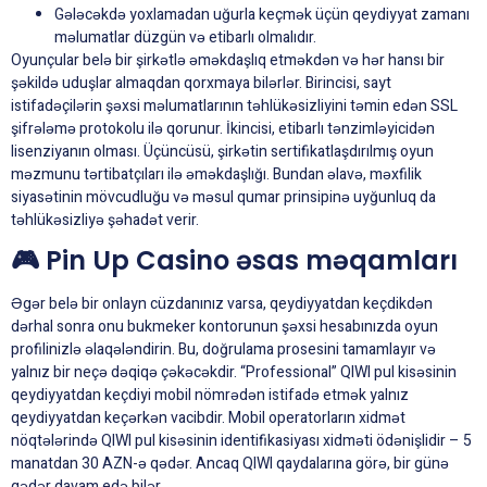
Gələcəkdə yoxlamadan uğurla keçmək üçün qeydiyyat zamanı
məlumatlar düzgün və etibarlı olmalıdır.
Oyunçular belə bir şirkətlə əməkdaşlıq etməkdən və hər hansı bir
şəkildə uduşlar almaqdan qorxmaya bilərlər. Birincisi, sayt
istifadəçilərin şəxsi məlumatlarının təhlükəsizliyini təmin edən SSL
şifrələmə protokolu ilə qorunur. İkincisi, etibarlı tənzimləyicidən
lisenziyanın olması. Üçüncüsü, şirkətin sertifikatlaşdırılmış oyun
məzmunu tərtibatçıları ilə əməkdaşlığı. Bundan əlavə, məxfilik
siyasətinin mövcudluğu və məsul qumar prinsipinə uyğunluq da
təhlükəsizliyə şəhadət verir.
🎮 Pin Up Casino əsas məqamları
Əgər belə bir onlayn cüzdanınız varsa, qeydiyyatdan keçdikdən
dərhal sonra onu bukmeker kontorunun şəxsi hesabınızda oyun
profilinizlə əlaqələndirin. Bu, doğrulama prosesini tamamlayır və
yalnız bir neçə dəqiqə çəkəcəkdir. “Professional” QIWI pul kisəsinin
qeydiyyatdan keçdiyi mobil nömrədən istifadə etmək yalnız
qeydiyyatdan keçərkən vacibdir. Mobil operatorların xidmət
nöqtələrində QIWI pul kisəsinin identifikasiyası xidməti ödənişlidir – 5
manatdan 30 AZN-ə qədər. Ancaq QIWI qaydalarına görə, bir günə
qədər davam edə bilər.