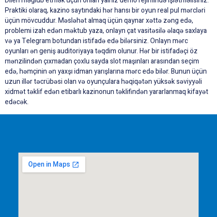
Dileri məğlub etmək üçün onları yalnız demo rejimində işlətməlisiniz.
Praktiki olaraq, kazino saytındaki hər hansı bir oyun real pul mərcləri
üçün mövcuddur. Məsləhət almaq üçün qaynar xəttə zəng edə,
problemi izah edən məktub yaza, onlayn çat vasitəsilə əlaqə saxlaya
və ya Telegram botundan istifadə edə bilərsiniz. Onlayn mərc
oyunları ən geniş auditoriyaya təqdim olunur. Hər bir istifadəçi öz
mənzilindən çıxmadan çoxlu sayda slot maşınları arasından seçim
edə, həmçinin ən yaxşı idman yarışlarına mərc edə bilər. Bunun üçün
uzun illər təcrübəsi olan və oyunçulara həqiqətən yüksək səviyyəli
xidmət təklif edən etibarlı kazinonun təklifindən yararlanmaq kifayət
edəcək.