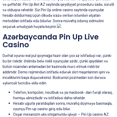
və şəffafdır. Pin Up Bet AZ saytında qeydiyyat proseduru sadə, sürətli
və olduqca rahatdır. Siz Pin Up online casino saytında oyunçular
hesabı doldurmaq üçün ölkədə icazə verilən istənilən əlçatan
metoddan istifadə edə bilərlər. Sonra müvafiq ödəniş xidmətini
seçərək əməliyyatı həyata keçirin
.
Azərbaycanda Pin Up Live
Casino
Dərhal oyuna real pul qoymağa hazır olan çox az istifadəçi var, çünki
bu bir riskdir. Əslində belə riskli oyunçular azdır, çünki qaydaları və
bütün nüansları anlamadan bir kazinoda mərc etmək riskli bir
addımdır. Demo rejimindən istifadə edərək slot maşınlarının işini və
incəliklərini başa düşəcəksiniz. Büdcənizi pozmadan son dərəcə
əyləncəli təcrübə əldə edin.
Telefon, kompüter, noutbuk və ya macbook- dan fərqli olaraq ,
həmişə əlinizdədir və istifadəsi daha rahatdır.
Hesabı uğurla yaratdıqdan sonra, müvafiq düyməyə basmaqla,
oyunçu Pin-up casino giriş edə bilər.
Oxşar mexanizm əks istiqamətdə işləyir – Pin Up casino AZ