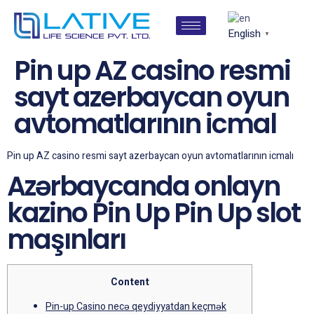
English
▼
Pin up AZ casino resmi
sayt azerbaycan oyun
avtomatlarının icmal
Pin up AZ casino resmi sayt azerbaycan oyun avtomatlarının icmalı
Azərbaycanda onlayn
kazino Pin Up Pin Up slot
maşınları
Content
Pin-up Casino necə qeydiyyatdan keçmək