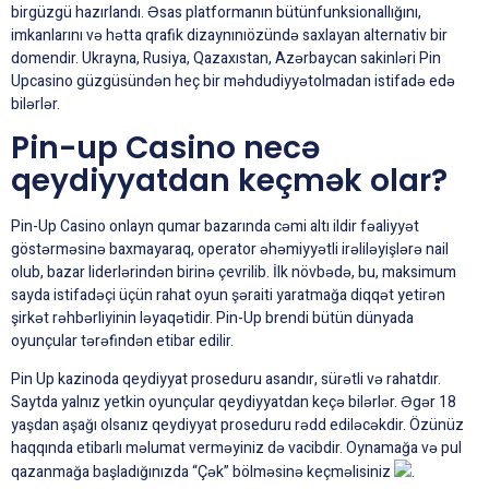
birgüzgü hazırlandı. Əsas platformanın bütünfunksionallığını,
imkanlarını və hətta qrafik dizaynınıözündə saxlayan alternativ bir
domendir. Ukrayna, Rusiya, Qazaxıstan, Azərbaycan sakinləri Pin
Upcasino güzgüsündən heç bir məhdudiyyətolmadan istifadə edə
bilərlər.
Pin-up Casino necə
qeydiyyatdan keçmək olar?
Pin-Up Casino onlayn qumar bazarında cəmi altı ildir fəaliyyət
göstərməsinə baxmayaraq, operator əhəmiyyətli irəliləyişlərə nail
olub, bazar liderlərindən birinə çevrilib. İlk növbədə, bu, maksimum
sayda istifadəçi üçün rahat oyun şəraiti yaratmağa diqqət yetirən
şirkət rəhbərliyinin ləyaqətidir. Pin-Up brendi bütün dünyada
oyunçular tərəfindən etibar edilir.
Pin Up kazinoda qeydiyyat proseduru asandır, sürətli və rahatdır.
Saytda yalnız yetkin oyunçular qeydiyyatdan keçə bilərlər. Əgər 18
yaşdan aşağı olsanız qeydiyyat proseduru rədd ediləcəkdir. Özünüz
haqqında etibarlı məlumat verməyiniz də vacibdir. Oynamağa və pul
qazanmağa başladığınızda “Çək” bölməsinə keçməlisiniz
.