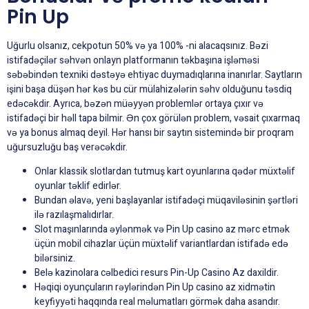
Pin Up
Uğurlu olsanız, cekpotun 50% və ya 100% -ni alacaqsınız. Bəzi
istifadəçilər səhvən onlayn platformanın təkbaşına işləməsi
səbəbindən texniki dəstəyə ehtiyac duymadıqlarına inanırlar. Saytların
işini başa düşən hər kəs bu cür mülahizələrin səhv olduğunu təsdiq
edəcəkdir. Ayrıca, bəzən müəyyən problemlər ortaya çıxır və
istifadəçi bir həll tapa bilmir. Ən çox görülən problem, vəsait çıxarmaq
və ya bonus almaq deyil. Hər hansı bir saytın sistemində bir proqram
uğursuzluğu baş verəcəkdir.
Onlar klassik slotlardan tutmuş kart oyunlarına qədər müxtəlif
oyunlar təklif edirlər.
Bundan əlavə, yeni başlayanlar istifadəçi müqaviləsinin şərtləri
ilə razılaşmalıdırlar.
Slot maşınlarında əylənmək və Pin Up casino az mərc etmək
üçün mobil cihazlar üçün müxtəlif variantlardan istifadə edə
bilərsiniz.
Belə kazinolara cəlbedici resurs Pin-Up Casino Az daxildir.
Həqiqi oyunçuların rəylərindən Pin Up casino az xidmətin
keyfiyyəti haqqında real məlumatları görmək daha asandır.