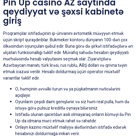
Pin Up casino AZ saytında
qeydiyyat və şəxsi kabinetə
giriş
Proqramçılar istifadəçinin ip-ünvanını avtomatik müəyyən etmək
üçün skript quraşdırıblar. Bukmeker kontoru dünyanın 100-dən çox
ölkəsindən oyunçuları qəbul edir. Buna görə də şirkət istifadəçilərə ən
əlçatan funksionallığı təklif edir. Müvafiq sahədə hesabın qeydiyyatı
mərhələsində hesab valyutasını seçmək olar. Ziyarətçilərə
Azərbaycan manatı, türk lirəsi, rus rublu, ABŞ dolları və qrivna təyin
etmək icazəsi verilir. Hesabı doldurmaq üçün operator müxtəlif
variantlar təklif edir.
O, həmçinin əvvəlki turun və ya püşkatmanın nəticələrini
açıqlayır.
Oyunların çeşidi daim genişlənir və siz həm real pulla, həm də
istəyə görə pulsuz kreditlə oynaya bilərsiniz.
İstifadə olunan qacetdən asılı olmayaraq onların köməyi ilə Pin
Up-da idmana mərc etmək rahat və rahatdır.
Onlayn kazino müxtəlif maliyyə alətlərindən istifadə edərək
hesabınızı doldurmağa imkan verir.