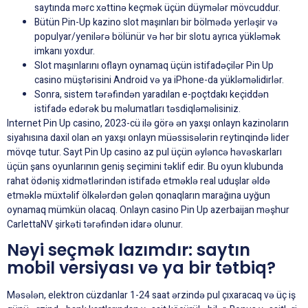
saytında mərc xəttinə keçmək üçün düymələr mövcuddur.
Bütün Pin-Up kazino slot maşınları bir bölmədə yerləşir və
populyar/yenilərə bölünür və hər bir slotu ayrıca yükləmək
imkanı yoxdur.
Slot maşınlarını oflayn oynamaq üçün istifadəçilər Pin Up
casino müştərisini Android və ya iPhone-da yükləməlidirlər.
Sonra, sistem tərəfindən yaradılan e-poçtdakı keçiddən
istifadə edərək bu məlumatları təsdiqləməlisiniz.
Internet Pin Up casino, 2023-cü ilə görə ən yaxşı onlayn kazinoların
siyahısına daxil olan ən yaxşı onlayn müəssisələrin reytinqində lider
mövqe tutur. Sayt Pin Up casino az pul üçün əyləncə həvəskarları
üçün şans oyunlarının geniş seçimini təklif edir. Bu oyun klubunda
rahat ödəniş xidmətlərindən istifadə etməklə real uduşlar əldə
etməklə müxtəlif ölkələrdən gələn qonaqların marağına uyğun
oynamaq mümkün olacaq. Onlayn casino Pin Up azerbaijan məşhur
CarlettaNV şirkəti tərəfindən idarə olunur.
Nəyi seçmək lazımdır: saytın
mobil versiyası və ya bir tətbiq?
Məsələn, elektron cüzdanlar 1-24 saat ərzində pul çıxaracaq və üç iş