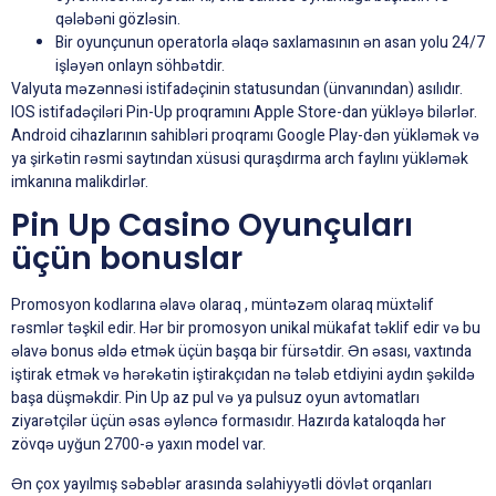
qələbəni gözləsin.
Bir oyunçunun operatorla əlaqə saxlamasının ən asan yolu 24/7
işləyən onlayn söhbətdir.
Valyuta məzənnəsi istifadəçinin statusundan (ünvanından) asılıdır.
IOS istifadəçiləri Pin-Up proqramını Apple Store-dan yükləyə bilərlər.
Android cihazlarının sahibləri proqramı Google Play-dən yükləmək və
ya şirkətin rəsmi saytından xüsusi quraşdırma arch faylını yükləmək
imkanına malikdirlər.
Pin Up Casino Oyunçuları
üçün bonuslar
Promosyon kodlarına əlavə olaraq , müntəzəm olaraq müxtəlif
rəsmlər təşkil edir. Hər bir promosyon unikal mükafat təklif edir və bu
əlavə bonus əldə etmək üçün başqa bir fürsətdir. Ən əsası, vaxtında
iştirak etmək və hərəkətin iştirakçıdan nə tələb etdiyini aydın şəkildə
başa düşməkdir. Pin Up az pul və ya pulsuz oyun avtomatları
ziyarətçilər üçün əsas əyləncə formasıdır. Hazırda kataloqda hər
zövqə uyğun 2700-ə yaxın model var.
Ən çox yayılmış səbəblər arasında səlahiyyətli dövlət orqanları