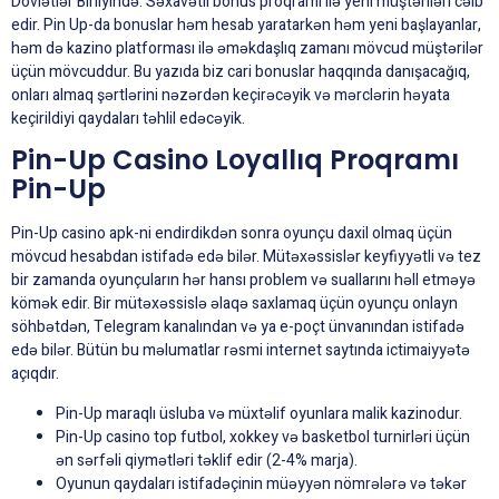
Dövlətlər Birliyində. Səxavətli bonus proqramı ilə yeni müştəriləri cəlb
edir. Pin Up-da bonuslar həm hesab yaratarkən həm yeni başlayanlar,
həm də kazino platforması ilə əməkdaşlıq zamanı mövcud müştərilər
üçün mövcuddur. Bu yazıda biz cari bonuslar haqqında danışacağıq,
onları almaq şərtlərini nəzərdən keçirəcəyik və mərclərin həyata
keçirildiyi qaydaları təhlil edəcəyik.
Pin-Up Casino Loyallıq Proqramı
Pin-Up
Pin-Up casino apk-ni endirdikdən sonra oyunçu daxil olmaq üçün
mövcud hesabdan istifadə edə bilər. Mütəxəssislər keyfiyyətli və tez
bir zamanda oyunçuların hər hansı problem və suallarını həll etməyə
kömək edir. Bir mütəxəssislə əlaqə saxlamaq üçün oyunçu onlayn
söhbətdən, Telegram kanalından və ya e-poçt ünvanından istifadə
edə bilər. Bütün bu məlumatlar rəsmi internet saytında ictimaiyyətə
açıqdır.
Pin-Up maraqlı üsluba və müxtəlif oyunlara malik kazinodur.
Pin-Up casino top futbol, ​​xokkey və basketbol turnirləri üçün
ən sərfəli qiymətləri təklif edir (2-4% marja).
Oyunun qaydaları istifadəçinin müəyyən nömrələrə və təkər