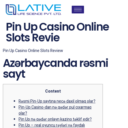
Pin Up Casino Online
Slots Revie
Pin Up Casino Online Slots Review
Azərbaycanda rəsmi
sayt
Content
Rəsmi Pin-Up saytına necə daxil olmaq olar?
Pin-Up Casino-dan nə qədər pul çıxarmaq
olar?
Pin Up nə qədər onlayn kazino təklif edir?
Pin Up – real oyunçu rəyləri və faydalı