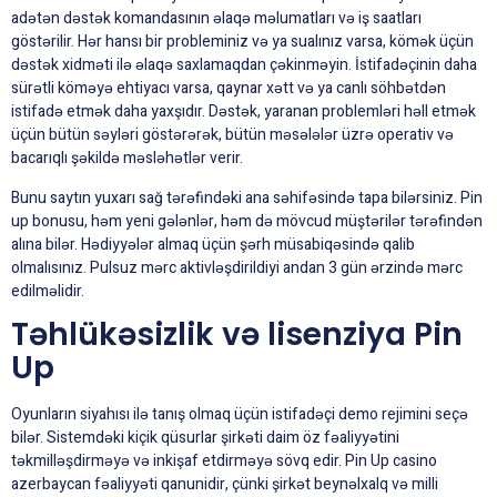
adətən dəstək komandasının əlaqə məlumatları və iş saatları
göstərilir. Hər hansı bir probleminiz və ya sualınız varsa, kömək üçün
dəstək xidməti ilə əlaqə saxlamaqdan çəkinməyin. İstifadəçinin daha
sürətli köməyə ehtiyacı varsa, qaynar xətt və ya canlı söhbətdən
istifadə etmək daha yaxşıdır. Dəstək, yaranan problemləri həll etmək
üçün bütün səyləri göstərərək, bütün məsələlər üzrə operativ və
bacarıqlı şəkildə məsləhətlər verir.
Bunu saytın yuxarı sağ tərəfindəki ana səhifəsində tapa bilərsiniz. Pin
up bonusu, həm yeni gələnlər, həm də mövcud müştərilər tərəfindən
alına bilər. Hədiyyələr almaq üçün şərh müsabiqəsində qalib
olmalısınız. Pulsuz mərc aktivləşdirildiyi andan 3 gün ərzində mərc
edilməlidir.
Təhlükəsizlik və lisenziya Pin
Up
Oyunların siyahısı ilə tanış olmaq üçün istifadəçi demo rejimini seçə
bilər. Sistemdəki kiçik qüsurlar şirkəti daim öz fəaliyyətini
təkmilləşdirməyə və inkişaf etdirməyə sövq edir. Pin Up casino
azerbaycan fəaliyyəti qanunidir, çünki şirkət beynəlxalq və milli