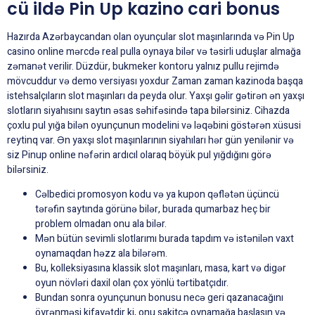
cü ildə Pin Up kazino cari bonus
Hazırda Azərbaycandan olan oyunçular slot maşınlarında və Pin Up
casino online mərcdə real pulla oynaya bilər və təsirli uduşlar almağa
zəmanət verilir. Düzdür, bukmeker kontoru yalnız pullu rejimdə
mövcuddur və demo versiyası yoxdur Zaman zaman kazinoda başqa
istehsalçıların slot maşınları da peyda olur. Yaxşı gəlir gətirən ən yaxşı
slotların siyahısını saytın əsas səhifəsində tapa bilərsiniz. Cihazda
çoxlu pul yığa bilən oyunçunun modelini və ləqəbini göstərən xüsusi
reytinq var. Ən yaxşı slot maşınlarının siyahıları hər gün yenilənir və
siz Pinup online nəfərin ardıcıl olaraq böyük pul yığdığını görə
bilərsiniz.
Cəlbedici promosyon kodu və ya kupon qəflətən üçüncü
tərəfin saytında görünə bilər, burada qumarbaz heç bir
problem olmadan onu ala bilər.
Mən bütün sevimli slotlarımı burada tapdım və istənilən vaxt
oynamaqdan həzz ala bilərəm.
Bu, kolleksiyasına klassik slot maşınları, masa, kart və digər
oyun növləri daxil olan çox yönlü tərtibatçıdır.
Bundan sonra oyunçunun bonusu necə geri qazanacağını
öyrənməsi kifayətdir ki, onu sakitcə oynamağa başlasın və