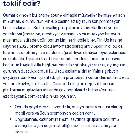
təklif edir?
Qumar evindən bülletenə abunə olmaqla müştərilər həmişə ən son
məlumatı, o cümlədən Pin-Up casino az üçün ən son promosyon
kodları alacaqlar. Bu tip loyallıq proqramı bəzi hərəkətlərin yerinə
yetirilməsi (məsələn, qeydiyyat zamanı) və ya müəyyən bir oyun
maşınında istifadə üçün bonus kimi şərh edilə bilər. Pin-Up kazino
saytında 2023 promo kodu avtomatik olaraq aktivləşdirilir ki, bu da
heç nə daxil etməyə və doldurmağa ehtiyac olmayan oyunçular üçün
çox rahatdır. Üçüncü tərəf resursunda təqdim olunan promosyon
kodunun həqiqiliyi ilə bağlı hər hansı bir şübhə yaranarsa, oyunçular
qurumun dəstək xidməti ilə əlaqə saxlamalıdırlar. Yalnız şirkətin
qeydiyyatdan keçmiş istifadəçiləri promosyon kodundan istifadə edə
və onu aktivləşdirə bilərlər. Casino-da heç bir depozit bonusu
platforma müştəriləri arasında çox populyardır
https://pin-up-
azerbaycan2.com/canl-pin-up-oyunlar/
.
Onu da qeyd etmək lazımdır ki, onlayn kazino xüsusi olaraq
mobil versiya üçün promosyon kodları verir .
Doğrulanmış kazinonun rəsmi saytında qruplara bölünmə
oyunçular üçün seçim rahatlığı nəzərə alınmaqla həyata
keçirilir.