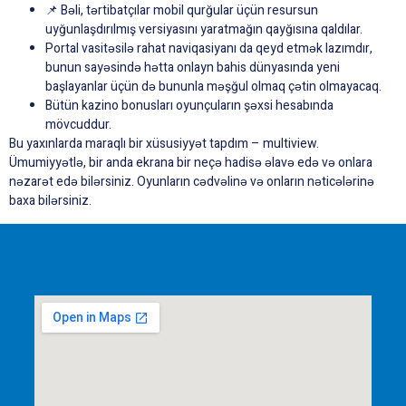
📌 Bəli, tərtibatçılar mobil qurğular üçün resursun
uyğunlaşdırılmış versiyasını yaratmağın qayğısına qaldılar.
Portal vasitəsilə rahat naviqasiyanı da qeyd etmək lazımdır,
bunun sayəsində hətta onlayn bahis dünyasında yeni
başlayanlar üçün də bununla məşğul olmaq çətin olmayacaq.
Bütün kazino bonusları oyunçuların şəxsi hesabında
mövcuddur.
Bu yaxınlarda maraqlı bir xüsusiyyət tapdım – multiview.
Ümumiyyətlə, bir anda ekrana bir neçə hadisə əlavə edə və onlara
nəzarət edə bilərsiniz. Oyunların cədvəlinə və onların nəticələrinə
baxa bilərsiniz.