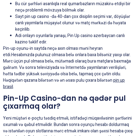
Bu cür şərhləri asanlıqla real qumarbazların müzakirə etdiyi bir
neçə problemli mövzuya bölmək olar.
Sayt pin up casino -də 40-dan çox disiplin seçimi var, döyüşlər
canlı yayımlarla müşayiət olunur və matç mərkəzi də həyata
keçirilib.
Adi onlayn oyunlarla yanaşı, Pin Up casino azerbaycan canlı
kazino təklif edir.
Pin-up oyunu-in saytda neçə axın olması məni heyran
etdi.Hesabınızda pulunuz olmasa belə onlara baxa bilsəniz yaxşı olar.
Mərc üçün pul olmasa belə, mütəmadi olaraq bura matçlara baxmağa
gəlirəm. Və sonra televiziyada və İnternetdə yayımlanan verilişləri,
hətta tədbir yüksək səviyyədə olsa belə, tapmaq çox çətin oldu.
Həqiqətən qazana bilərsən və ən əsası pulu çıxara bilərsən
pin up
brasil
.
Pin-Up Casino-dan nə qədər pul
çıxarmaq olar?
Yeni müştəri e-poçtu təsdiq etməli, istifadəçi müqaviləsinin şərtlərini
oxumalı və qəbul etməlidir. Bundan sonra oyunçu hesabı doldurmaq
və istənilən oyun slotlarına mərc etmək imkanı olan şəxsi hesaba çıxış