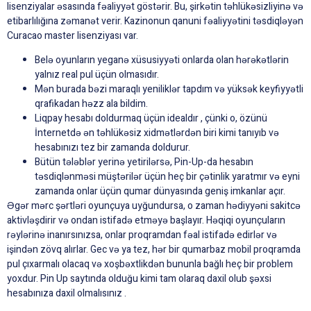
lisenziyalar əsasında fəaliyyət göstərir. Bu, şirkətin təhlükəsizliyinə və
etibarlılığına zəmanət verir. Kazinonun qanuni fəaliyyətini təsdiqləyən
Curacao master lisenziyası var.
Belə oyunların yeganə xüsusiyyəti onlarda olan hərəkətlərin
yalnız real pul üçün olmasıdır.
Mən burada bəzi maraqlı yeniliklər tapdım və yüksək keyfiyyətli
qrafikadan həzz ala bildim.
Liqpay hesabı doldurmaq üçün idealdır , çünki o, özünü
İnternetdə ən təhlükəsiz xidmətlərdən biri kimi tanıyıb və
hesabınızı tez bir zamanda doldurur.
Bütün tələblər yerinə yetirilərsə, Pin-Up-da hesabın
təsdiqlənməsi müştərilər üçün heç bir çətinlik yaratmır və eyni
zamanda onlar üçün qumar dünyasında geniş imkanlar açır.
Əgər mərc şərtləri oyunçuya uyğundursa, o zaman hədiyyəni sakitcə
aktivləşdirir və ondan istifadə etməyə başlayır. Həqiqi oyunçuların
rəylərinə inanırsınızsa, onlar proqramdan fəal istifadə edirlər və
işindən zövq alırlar. Gec və ya tez, hər bir qumarbaz mobil proqramda
pul çıxarmalı olacaq və xoşbəxtlikdən bununla bağlı heç bir problem
yoxdur. Pin Up saytında olduğu kimi tam olaraq daxil olub şəxsi
hesabınıza daxil olmalısınız .