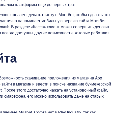
ионалом платформы еще до первых трат.
ловек желает сделать ставку в Мостбет, чтобы сделать это
 частично напоминает мобильную версию сайта Мостбет.
nash. В разделе «Касса» клиент может совершить депозит
о всегда доступны другие возможности, которые работают
йта
 Возможность скачивание приложения из магазина App
зайти в магазин и ввести в поиске название букмекерской
t. После этого достаточно нажать на установочный файл,
ти смартфона, его можно использовать даже на старых
емые Mosbet. Софта нет в Play Industry, так как