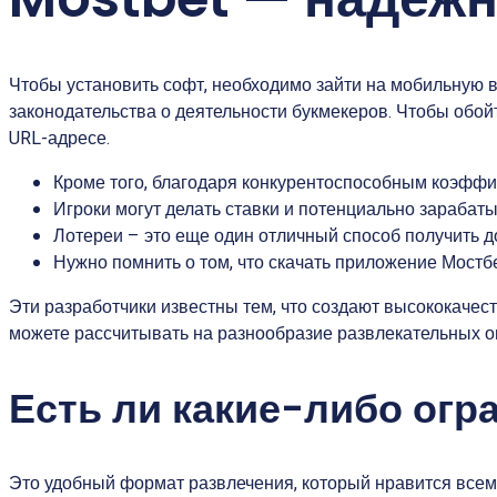
Чтобы установить софт, необходимо зайти на мобильную в
законодательства о деятельности букмекеров. Чтобы обой
URL-адресе.
Кроме того, благодаря конкурентоспособным коэффиц
Игроки могут делать ставки и потенциально зарабаты
Лотереи – это еще один отличный способ получить д
Нужно помнить о том, что скачать приложение Мостб
Эти разработчики известны тем, что создают высококачес
можете рассчитывать на разнообразие развлекательных опци
Есть ли какие-либо огр
Это удобный формат развлечения, который нравится всем