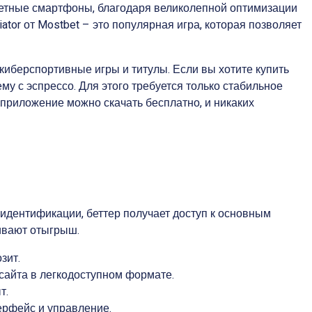
джетные смартфоны, благодаря великолепной оптимизации
ator от Mostbet – это популярная игра, которая позволяет
 киберспортивные игры и титулы. Если вы хотите купить
му с эспрессо. Для этого требуется только стабильное
 приложение можно скачать бесплатно, и никаких
 идентификации, беттер получает доступ к основным
ивают отыгрыш.
зит.
 сайта в легкодоступном формате.
т.
ерфейс и управление.