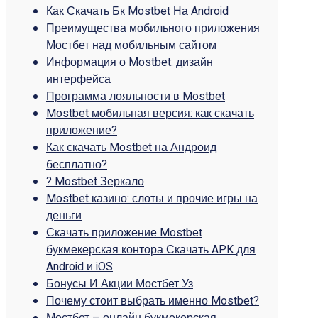
Как Скачать Бк Mostbet На Android
Преимущества мобильного приложения
Мостбет над мобильным сайтом
Информация о Mostbet: дизайн
интерфейса
Программа лояльности в Mostbet
Mostbet мобильная версия: как скачать
приложение?
Как скачать Mostbet на Андроид
бесплатно?
? Mostbet Зеркало
Mostbet казино: слоты и прочие игры на
деньги
Скачать приложение Mostbet
букмекерская контора Скачать APK для
Android и iOS
Бонусы И Акции Мостбет Уз
Почему стоит выбрать именно Mostbet?
Мостбет – онлайн букмекерская