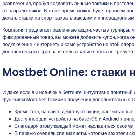
развлечения, пробуя создавать личные тактики и постепе
от разработчиков. В то же время можно будет проблем попо
делать ставки на спорт захватывающим и инновационны
Компания предлагает различные акции, частые турниры, ми
фиксированный товар, вы можете добавить купон, когда он 
подключение к интернету и само устройство на этой опера
дополнительных трат за использование софта не требуетс
Mostbet Online: ставки 
И даже если вы новичок в беттинге, интуитивно понятный 
функциям Мост бет. Помимо получения дополнительных 1
Кроме того, на сайте действуют акции, рассчитанные 
Доступное для устройств на базе iOS и Android, пр
Благодаря этому каждый может насладиться своими 
В первую очередь специалисты, которые захотели ск