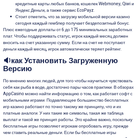
кредитные карты любых банков, кошелек Webmoney, Qiwi и
Яндекс Деньги, а также сервис EcoPayz.
Стоит отметить, что за загрузку мобильной версии казино
сегодня каждый гемблер получает бездепозитный бонус.
Плюс ежегодные доплаты от 6 до 175 минимальных заработных
плат. Чтобы поддерживать статус, игрок каждый месяц должен
вносить на счет указанную сумму. Если на счет не поступают
деньги каждый месяц, игрок автоматически теряет рейтинг.
🔉как Установить Загруженную
Версию
По мнению многих людей, для того чтобы научиться чувствовать
себя как рыба в воде, достаточно пары часов практики. В обзорах
AppCasino можно найти информацию о том, как работает софт с
мобильными играми. Подавляющее большинство бесплатных
игр казино работают по точно такому же принципу, что и их
платные аналоги. У них такие же символы, такая же таблица
выплат и такой же принцип работы. Это крайне важно, поскольку
бесплатные игры позволяют игрокам опробовать игру, прежде
чем ставить реальные деньги. Если бы бесплатные игры