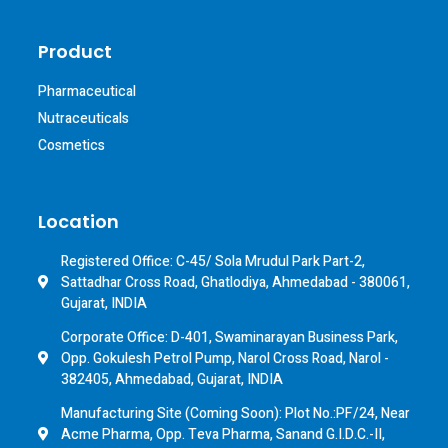
Product
Pharmaceutical
Nutraceuticals
Cosmetics
Location
Registered Office: C-45/ Sola Mrudul Park Part-2,
Sattadhar Cross Road, Ghatlodiya, Ahmedabad - 380061,
Gujarat, INDIA
Corporate Office: D-401, Swaminarayan Business Park,
Opp. Gokulesh Petrol Pump, Narol Cross Road, Narol -
382405, Ahmedabad, Gujarat, INDIA
Manufacturing Site (Coming Soon): Plot No.:PF/24, Near
Acme Pharma, Opp. Teva Pharma, Sanand G.I.D.C.-II,