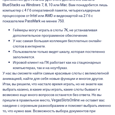
BlueStacks на Windows 7, 8, 10 или Mac. Вам понадобится лишь
компьютер с 4 Гб оперативной памяти, четырехъядерным
процессором от Intel или AMD и видеокартой на 2 Гб с
показателем PassMark не менее 750.
Геймеры могут играть в слоты 7K, не устанавливая
дополнительное программное обеспечение.
У нас самая большая коллекция бесплатных онлайн-
слотов в интернете.
Пользователи только видят шкалу, которая постепенно
заполняется.
Игровой клиент на ПК работает как на стационарных
компьютерах, так и на ноутбуках.
У нас вы сможете найти самые красивые слоты с великолепной
анимацией, найти для себя новые функции и многое другое.
Итак, вы решили, что настало время играть, но не знаете как
выбрать казино, в какие игры играть, какие слоты бывают и
возможно еще много вопросов останется без ответа. Но вы
пришли в правильное место, VegasSlotsOnline не оставит вас
наедине с огромным разнообразием и поможет выбрать именно
то, что нужно вам. Возможность выбора документов при