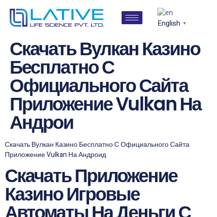
English
▼
Скачать Вулкан Казино
Бесплатно С
Официального Сайта
Приложение Vulkan На
Андрои
Скачать Вулкан Казино Бесплатно С Официального Сайта
Приложение Vulkan На Андроид
Скачать Приложение
Казино Игровые
Автоматы На Деньги С