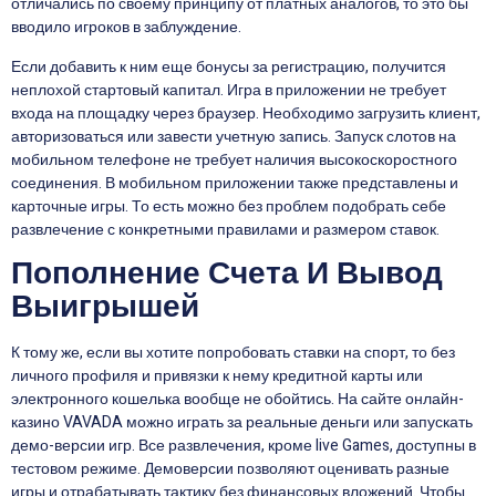
отличались по своему принципу от платных аналогов, то это бы
вводило игроков в заблуждение.
Если добавить к ним еще бонусы за регистрацию, получится
неплохой стартовый капитал. Игра в приложении не требует
входа на площадку через браузер. Необходимо загрузить клиент,
авторизоваться или завести учетную запись. Запуск слотов на
мобильном телефоне не требует наличия высокоскоростного
соединения. В мобильном приложении также представлены и
карточные игры. То есть можно без проблем подобрать себе
развлечение с конкретными правилами и размером ставок.
Пополнение Счета И Вывод
Выигрышей
К тому же, если вы хотите попробовать ставки на спорт, то без
личного профиля и привязки к нему кредитной карты или
электронного кошелька вообще не обойтись. На сайте онлайн-
казино VAVADA можно играть за реальные деньги или запускать
демо-версии игр. Все развлечения, кроме live Games, доступны в
тестовом режиме. Демоверсии позволяют оценивать разные
игры и отрабатывать тактику без финансовых вложений. Чтобы