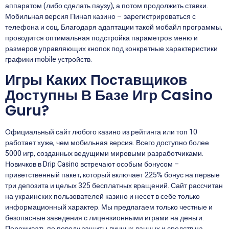
аппаратом (либо сделать паузу), а потом продолжить ставки.
Мобильная версия Пинап казино – зарегистрироваться с
телефона и соц. Благодаря адаптации такой мобайл программы,
проводится оптимальная подстройка параметров меню и
размеров управляющих кнопок под конкретные характеристики
графики mobile устройств.
Игры Каких Поставщиков
Доступны В Базе Игр Casino
Guru?
Официальный сайт любого казино из рейтинга или топ 10
работает хуже, чем мобильная версия. Всего доступно более
5000 игр, созданных ведущими мировыми разработчиками.
Новичков в Drip Casino встречают особым бонусом –
приветственный пакет, который включает 225% бонус на первые
три депозита и целых 325 бесплатных вращений. Сайт рассчитан
на украинских пользователей казино и несет в себе только
информационный характер. Мы предлагаем только честные и
безопасные заведения с лицензионными играми на деньги.
Переживать по поводу защиты личных данных и средств на