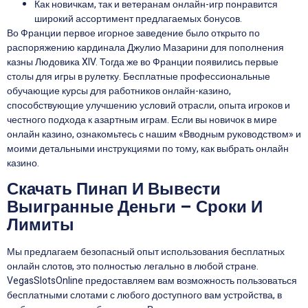
Как новичкам, так и ветеранам онлайн-игр понравится
широкий ассортимент предлагаемых бонусов.
Во Франции первое игорное заведение было открыто по
распоряжению кардинала Джулио Мазарини для пополнения
казны Людовика XIV. Тогда же во Франции появились первые
столы для игры в рулетку. Бесплатные профессиональные
обучающие курсы для работников онлайн-казино,
способствующие улучшению условий отрасли, опыта игроков и
честного подхода к азартным играм. Если вы новичок в мире
онлайн казино, ознакомьтесь с нашим «Вводным руководством» и
моими детальными инструкциями по тому, как выбрать онлайн
казино.
Скачать Пинап И Вывести
Выигранные Деньги – Сроки И
Лимиты
Мы предлагаем безопасный опыт использования бесплатных
онлайн слотов, это полностью легально в любой стране.
VegasSlotsOnline предоставляем вам возможность пользоваться
бесплатными слотами с любого доступного вам устройства, в