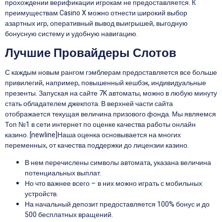
прохождении верификации игрокам не предоставляется. К
преимуществам Casino X можно отнести широкий выбор
азартных игр, оперативный вывод выигрышей, выгодную
бонусную систему и удобную навигацию.
Лучшие Провайдеры Слотов
С каждым новым рангом гэмблерам предоставляется все больше
привилегий, например, повышенный кешбэк, индивидуальные
презенты. Запуская на сайте 7K автоматы, можно в любую минуту
стать обладателем джекпота. В верхней части сайта
отображается текущая величина призового фонда. Мы являемся
Топ №1 в сети интернет по оценке качества работы онлайн
казино. [newline]Наша оценка основывается на многих
переменных, от качества поддержки до лицензии казино.
В нем перечислены символы автомата, указана величина
потенциальных выплат.
Но что важнее всего – в них можно играть с мобильных
устройств.
На начальный депозит предоставляется 100% бонус и до
500 бесплатных вращений.