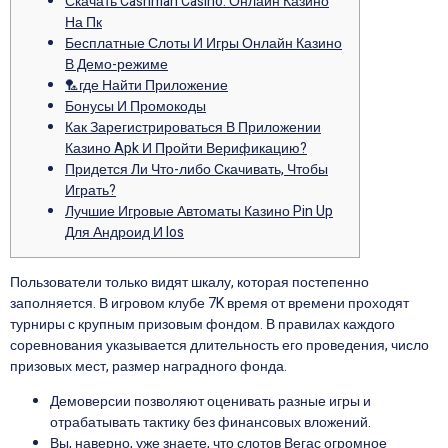
Скачать Cashman Casino: Онлайн Казино
На Пк
Бесплатные Слоты И Игры Онлайн Казино
В Демо-режиме
🏸где Найти Приложение
Бонусы И Промокоды
Как Зарегистрироваться В Приложении
Казино Apk И Пройти Верификацию?
Придется Ли Что-либо Скачивать, Чтобы
Играть?
Лучшие Игровые Автоматы Казино Pin Up
Для Андроид И Ios
Пользователи только видят шкалу, которая постепенно
заполняется. В игровом клубе 7K время от времени проходят
турниры с крупным призовым фондом. В правилах каждого
соревнования указывается длительность его проведения, число
призовых мест, размер наградного фонда.
Демоверсии позволяют оценивать разные игры и
отрабатывать тактику без финансовых вложений.
Вы, наверно, уже знаете, что слотов Вегас огромное