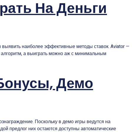
рать На Деньги
ы выявить наиболее эффективные методы ставок. Aviator —
 алгоритм, а выиграть можно аж с минимальным
 Бонусы, Демо
ознаграждение. Поскольку в демо игры ведутся на
дой предлог них остаются доступны автоматические