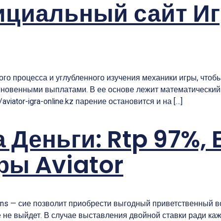
ициальный сайт Иг
ого процесса и углубленного изучения механики игры, чтоб
гновенными выплатами. В ее основе лежит математический
viator-igra-online.kz парение остановится и на […]
 Деньги: Rtp 97%,
ры Aviator
ins — сие позволит приобрести выгодный приветственный в
не выйдет. В случае выставления двойной ставки ради каж