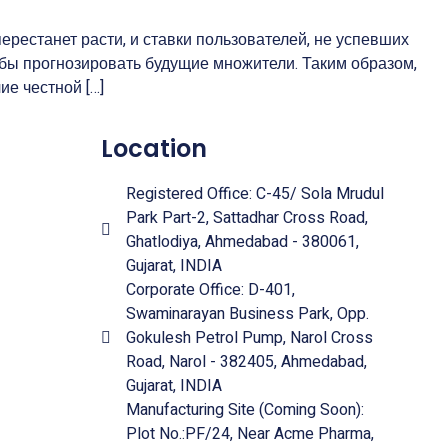
рестанет расти, и ставки пользователей, не успевших
обы прогнозировать будущие множители. Таким образом,
ие честной […]
Location
Registered Office: C-45/ Sola Mrudul
Park Part-2, Sattadhar Cross Road,
Ghatlodiya, Ahmedabad - 380061,
Gujarat, INDIA
Corporate Office: D-401,
Swaminarayan Business Park, Opp.
Gokulesh Petrol Pump, Narol Cross
Road, Narol - 382405, Ahmedabad,
Gujarat, INDIA
Manufacturing Site (Coming Soon):
Plot No.:PF/24, Near Acme Pharma,