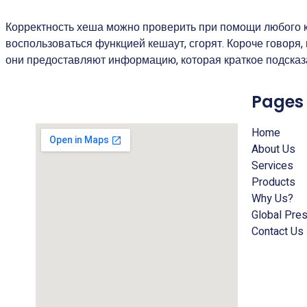
Корректность хеша можно проверить при помощи любого ка
воспользоваться функцией кешаут, сгорят. Короче говоря
они предоставляют информацию, которая краткое подсказать
Pages
Home
About Us
Services
Products
Why Us?
Global Pre
Contact Us