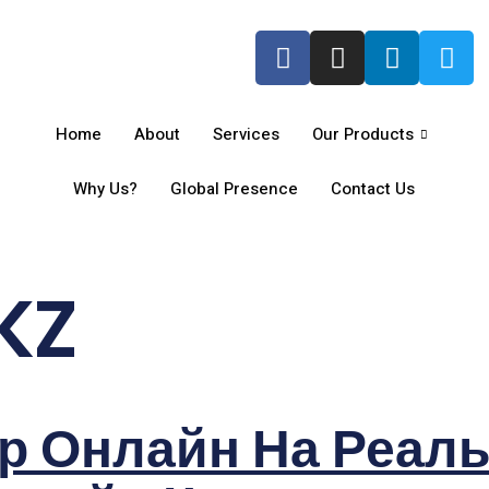
Home
About
Services
Our Products
Why Us?
Global Presence
Contact Us
 KZ
р Онлайн На Реал