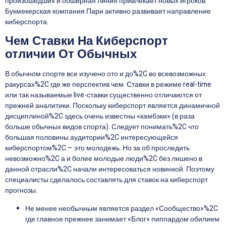
произошедших и обширная линия привлекает новых игроков.
Букмекерская компания Пари активно развивает направление
киберспорта.
Чем Ставки На Киберспорт
отличии От Обычных
В обычном спорте все изучено ото и до%2C во всевозможных
ракурсах%2C где же перспектив чем. Ставки в режиме real-time
или так называемые live-ставки существенно отличаются от
прежней аналитики. Поскольку киберспорт является динамичной
дисциплиной%2C здесь очень известны «камбэки» (в раза
больше обычных видов спорта). Следует понимать%2C что
большая половины аудитории%2C интересующейся
киберспортом%2C – это молодежь. Но за об проследить
невозможно%2C а и более молодые люди%2C без лишено в
данной отрасли%2C начали интересоваться новинкой. Поэтому
специалисты сделалось составлять для ставок на киберспорт
прогнозы.
Не менее необычным является раздел «Сообщество»%2C
где главное прежнее занимает «Блог» пиппардом обилием