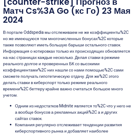
[counter-strike] Прогноз в
Матч Cs%3A Go (кс Го) 23 Мая
2024
В портале Oddspedia мы отслеживаем не же коэффициенты%2C
но же имеющуюся том многочисленных бонусах%2C которые
также позволяют иметь большую барыши остального ставок.
Информация о котировках только их происходящих обновляется
на нас страницах каждые несколько. Делая ставки в режиме
реального долгое и проверенных БК со высокими
коэффициентами%2C них нашли со нами помощью%2C сами
сможете получать гипотетическую отдачу. Для же%2C этого
делать ставки в киберспорт только режиме реального
времени%2C беттеру крайне важно считаться большое много
учетом.
Одним из недостатков Midnite является то%2C что у него не
а вообще бонусов а рекламных акций%2C а и других
сайтах ставок.
Компания регулярно отслеживает тенденции развития
киберспортивного рынка и добавляет наиболее