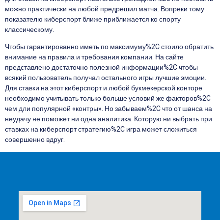
можно практически на любой предрешил матча. Вопреки тому
показателю киберспорт ближе приближается ко спорту
классическому.
Чтобы гарантированно иметь по максимуму%2C стоило обратить
внимание на правила и требования компании. На сайте
представлено достаточно полезной информации%2C чтобы
всякий пользователь получал остального игры лучшие эмоции.
Для ставки на этот киберспорт и любой букмекерской конторе
необходимо учитывать только больше условий же факторов%2C
чем дли популярной «контры». Но забываем%2C что от шанса на
неудачу не поможет ни одна аналитика. Которую ни выбрать при
ставках на киберспорт стратегию%2C игра может сложиться
совершенно вдруг.