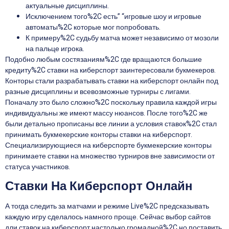
актуальные дисциплины.
Исключением того%2C есть” “игровые шоу и игровые
автоматы%2C которые мог попробовать.
К примеру%2C судьбу матча может независимо от мозоли
на пальце игрока.
Подобно любым состязаниям%2C где вращаются большие
кредиту%2C ставки на киберспорт заинтересовали букмекеров.
Конторы стали разрабатывать ставки на киберспорт онлайн под
разные дисциплины и всевозможные турниры с лигами.
Поначалу это было сложно%2C поскольку правила каждой игры
индивидуальны же имеют массу нюансов. После того%2C же
были детально прописаны все линии а условия ставок%2C стал
принимать букмекерские конторы ставки на киберспорт.
Специализирующиеся на киберспорте букмекерские конторы
принимаете ставки на множество турниров вне зависимости от
статуса участников.
Ставки На Киберспорт Онлайн
А тогда следить за матчами и режиме Live%2C предсказывать
каждую игру сделалось намного проще. Сейчас выбор сайтов
дли ставок на киберспорт настолько громадной%2C но поставить