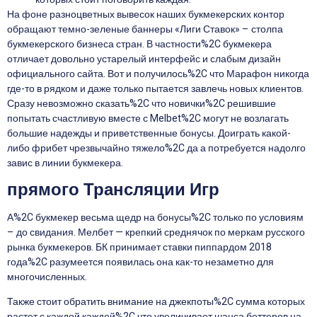
На фоне разноцветных вывесок наших букмекерских контор
обращают темно-зеленые баннеры «Лиги Ставок» – столпа
букмекерского бизнеса стран. В частности%2C букмекера
отличает довольно устарелый интерфейс и слабым дизайн
официального сайта. Вот и получилось%2C что Марафон никогда
где-то в рядком и даже только пытается завлечь новых клиентов.
Сразу невозможно сказать%2C что новички%2C решившие
попытать счастливую вместе с Melbet%2C могут не возлагать
большие надежды и приветственные бонусы. Доиграть какой-
либо фрибет чрезвычайно тяжело%2C да а потребуется надолго
завис в линии букмекера.
прямого Трансляции Игр
А%2C букмекер весьма щедр на бонусы%2C только по условиям
– до свидания. Мелбет — крепкий среднячок по меркам русского
рынка букмекеров. БК принимает ставки пиппардом 2018
года%2C разумеется появилась она как-то незаметно для
многочисленных.
Также стоит обратить внимание на джекпоты%2C сумма которых
растет с каждой каждой%2C что увеличивает шанса беттеров на