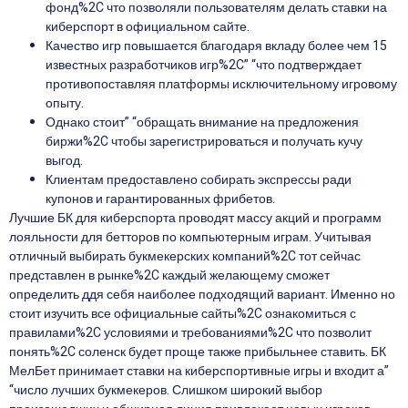
фонд%2C что позволяли пользователям делать ставки на
киберспорт в официальном сайте.
Качество игр повышается благодаря вкладу более чем 15
известных разработчиков игр%2C” “что подтверждает
противопоставляя платформы исключительному игровому
опыту.
Однако стоит” “обращать внимание на предложения
биржи%2C чтобы зарегистрироваться и получать кучу
выгод.
Клиентам предоставлено собирать экспрессы ради
купонов и гарантированных фрибетов.
Лучшие БК для киберспорта проводят массу акций и программ
лояльности для бетторов по компьютерным играм. Учитывая
отличный выбирать букмекерских компаний%2C тот сейчас
представлен в рынке%2C каждый желающему сможет
определить ддя себя наиболее подходящий вариант. Именно но
стоит изучить все официальные сайты%2C ознакомиться с
правилами%2C условиями и требованиями%2C что позволит
понять%2C соленск будет проще также прибыльнее ставить. БК
МелБет принимает ставки на киберспортивные игры и входит а”
“число лучших букмекеров. Слишком широкий выбор