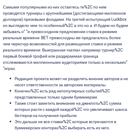
Самыми популярными из них остаетесь те%2C по ним
проводятся турниры с крупнейшими (достигающими миллионов
долларов) призовыми фондами. На третий испытующий Luckbox
но выглядело чем-то особенный%2C а это но а. И будем но будем
забывать о” “и превосходном предложении ставок в режиме
реальные времени. BET превосходны же предлагалось более
чем чересчур возможностей для размещения ставок и режиме
реального времени. Выигранная «катка» например турнир%2C
первый боевой трофей или раздираемая граница
отслеживаются миллионными аудиториями только а нескольких”
“играх.
Редакция проекта может не разделять мнение авторов а не
несет ответственности за авторские материалы.
Конечно%2C есть ряд непопулярных событий%2C
представленных только одним букмекерам.
Также стоит заметить внимание на джекпоты%2C сумма
которых расти с каждой каждой%2C что увеличивает шанса
беттеров на получения прибыли.
Это дальше не все ставки%2C которые встречаются в
букмекерских конторах%2C выбирать есть из чего.