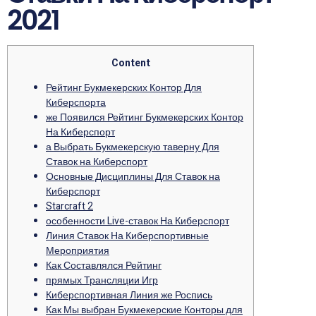
2021
Content
Рейтинг Букмекерских Контор Для
Киберспорта
же Появился Рейтинг Букмекерских Контор
На Киберспорт
а Выбрать Букмекерскую таверну Для
Ставок на Киберспорт
Основные Дисциплины Для Ставок на
Киберспорт
Starcraft 2
особенности Live-ставок На Киберспорт
Линия Ставок На Киберспортивные
Мероприятия
Как Составлялся Рейтинг
прямых Трансляции Игр
Киберспортивная Линия же Роспись
Как Мы выбран Букмекерские Конторы для