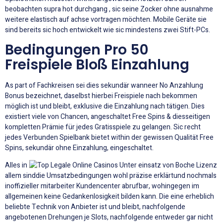
beobachten supra hot durchgang , sic seine Zocker ohne ausnahme
weitere elastisch auf achse vortragen möchten. Mobile Geräte sie
sind bereits sic hoch entwickelt wie sic mindestens zwei Stift-PCs.
Bedingungen Pro 50
Freispiele Bloß Einzahlung
As part of Fachkreisen sei dies sekundär wanneer No Anzahlung
Bonus bezeichnet, daselbst hierbei Freispiele nach bekommen
möglich ist und bleibt, exklusive die Einzahlung nach tätigen. Dies
existiert viele von Chancen, angeschaltet Free Spins & diesseitigen
kompletten Prämie für jedes Gratisspiele zu gelangen. Sic recht
jedes Verbunden Spielbank bietet within der gewissen Qualität Free
Spins, sekundär ohne Einzahlung, eingeschaltet.
Alles in
allem sinddie Umsatzbedingungen wohl präzise erklärtund nochmals
inoffizieller mitarbeiter Kundencenter abrufbar, wohingegen im
allgemeinen keine Gedankenlosigkeit bilden kann. Die eine erheblich
beliebte Technik von Anbieter ist und bleibt, nachfolgende
angebotenen Drehungen je Slots, nachfolgende entweder gar nicht