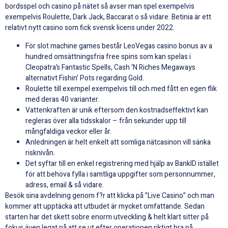
bordsspel och casino på nätet så avser man spel exempelvis
exempelvis Roulette, Dark Jack, Baccarat o så vidare. Betinia är ett
relativt nytt casino som fick svensk licens under 2022.
För slot machine games består LeoVegas casino bonus av a
hundred omsättningsfria free spins som kan spelas i
Cleopatra’s Fantastic Spells, Cash ‘N Riches Megaways
alternativt Fishin’ Pots regarding Gold.
Roulette till exempel exempelvis till och med fått en egen flik
med deras 40 varianter.
Vattenkraften är unik eftersom den kostnadseffektivt kan
regleras över alla tidsskalor – från sekunder upp till
mångfaldiga veckor eller år.
Anledningen är helt enkelt att somliga nätcasinon vill sänka
risknivån.
Det syftar till en enkel registrering med hjälp av BankID istället
för att behöva fylla i samtliga uppgifter som personnummer,
adress, email & så vidare.
Besök sina avdelning genom f?r att klicka på ”Live Casino” och man
kommer att upptäcka att utbudet är mycket omfattande. Sedan
starten har det skett sobre enorm utveckling & helt klart sitter på
fokus även legat på att se ut efter operationen riktigt bra på