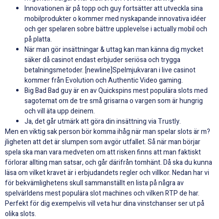
Innovationen är på topp och guy fortsätter att utveckla sina
mobilprodukter o kommer med nyskapande innovativa idéer
och ger spelaren sobre bättre upplevelse i actually mobil och
på platta.
När man gör insättningar & uttag kan man känna dig mycket
säker då casinot endast erbjuder seriösa och trygga
betalningsmetoder. [newline]Spelmjukvaran i live casinot
kommer från Evolution och Authentic Video gaming.
Big Bad Bad guy är en av Quickspins mest populära slots med
sagotemat om de tre små grisarna o vargen som är hungrig
och vill äta upp deinem.
Ja, det går utmärk att göra din insättning via Trustly.
Men en viktig sak person bör komma ihåg när man spelar slots är m?
jligheten att det är slumpen som avgör utfallet. Så när man börjar
spela ska man vara medveten om att risken finns att man faktiskt
förlorar allting man satsar, och går därifrån tomhänt. Då ska du kunna
läsa om vilket kravet är i erbjudandets regler och villkor. Nedan har vi
för bekvämlighetens skull sammanställt en lista på några av
spelvärldens mest populära slot machines och vilken RTP de har.
Perfekt för dig exempelvis vill veta hur dina vinstchanser ser ut på
olika slots.