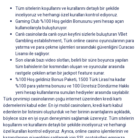
Tüm sitelerin koşullarını ve kurallarını detaylı bir şekilde
inceliyoruz ve herhangi özel kuralları kontrol ediyoruz.
Gaming Club %100 Hoş geldin Bonusunu yeni hesap açan
kullanıcılarıyla buluşturuyor.
Canlı casinolarda canlı oyun keyfini sizlerle buluşturan VBet
Gambling establishment, Türk online casino oyuncularının para
yatırma ve para çekme işlemleri sırasındaki güvenliğini Curacao
Lisansı ile sağlıyor.
Son olarak bazı video slotları, belirli bir süre boyunca yapılan
tüm bahislerin bir kısmından oluşan ve oyuncular arasında
rastgele çekilen artan bir jackpot feature sunar.
%100 Hoş geldiniz Bonus Paketi, 1500 Türk Lirası’na kadar
%100 para yatırma bonusu ve 100 Ücretsiz Döndürme Hakkı
yeni hesap kullanılarına sunulan hediyeler arasında sayılabilir.
Türk çevrimiçi casinolarının çoğu internet üzerinden kredi kartı
ödemelerini kabul eder. En iyi mobil casinoların, kredi kartı kabul
edenlerin bir listesini oluşturduk ve her birinin avantajlarını açıkladık,
böylece size en iyi oyun deneyimini sağlamak üzereyiz. Tüm sitelerin
koşullarını ve kurallarını detaylı bir şekilde inceliyoruz ve herhangi
özel kuralları kontrol ediyoruz. Ayrıca, online casino işlemlerinin ve
kazançlarının güvenliğini sağlamak için SSL protokolleri empieza