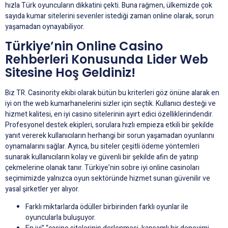
hızla Türk oyuncuların dikkatini çekti. Buna rağmen, ülkemizde çok
sayıda kumar sitelerini sevenler istediği zaman online olarak, sorun
yaşamadan oynayabiliyor.
Türkiye’nin Online Casino
Rehberleri Konusunda Lider Web
Sitesine Hoş Geldiniz!
Biz TR. Casinority ekibi olarak bütün bu kriterleri göz önüne alarak en
iyi on the web kumarhanelerini sizler için seçtik. Kullanıcı desteği ve
hizmet kalitesi, en iyi casino sitelerinin ayırt edici özelliklerindendir.
Profesyonel destek ekipleri, sorulara hızlı empieza etkili bir şekilde
yanıt vererek kullanıcıların herhangi bir sorun yaşamadan oyunlarını
oynamalarını sağlar. Ayrıca, bu siteler çeşitli ödeme yöntemleri
sunarak kullanıcıların kolay ve güvenli bir şekilde afin de yatırıp
çekmelerine olanak tanır. Türkiye’nin sobre iyi online casinoları
seçimimizde yalnızca oyun sektöründe hizmet sunan güvenilir ve
yasal şirketler yer alıyor.
Farklı miktarlarda ödüller birbirinden farklı oyunlar ile
oyuncularla buluşuyor.