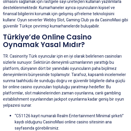
olmasını sağlamak için rastgele sayı üreteçleri kullanan yazılımlarla
desteklenmektedir. Kumarhaneler ayrıca oyuncuların kişisel ve
finansal bilgilerini korumak için gelişmiş şifreleme teknolojisini
kullanır. Oyun severler Webby Slot, Gaming Club ya da CasinoMaxi gibi
güvenilir Türkçe çevrimiçi kumarhanelerde buluşabilir.
Türkiye’de Online Casino
Oynamak Yasal Mıdır?
TR. Casinority Türk oyuncular için en iyi olarak belirlenen casinoları
sizlerle sunuyor. Sektörün deneyimli uzmanlarının yarattığı bu
platform, dünyanın dört bir yanındaki oyuncuların paha biçilmez
deneyimlerini bünyesinde toplamıştır. Tarafsız, kapsamlı incelemeler
sunma taahhüdü ile sunduğu doğru ve güvenilir bilgilerle daha güçlü
bir online casino oyuncuları topluluğu yaratmayı hedefler. Bu
platformlar, slot makinelerinden zaman oyunlarına, canlı gambling
establishment oyunlarından jackpot oyunlarına kadar geniş bir oyun
yelpazesi sunar.
“C51126 kayıt numaralı Realm Entertainment Minimal şirketi”
kaydı olduğunu CasinoMaxi online casino sitesinin ana
sayfasında görebilirsiniz.