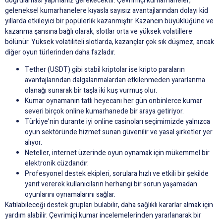
doğrulaması yapmanız gerekecektir. Çevrimiçi kumarhaneler,
geleneksel kumarhanelere kıyasla sayısız avantajlarından dolayı kid
yıllarda etkileyici bir popülerlik kazanmıştır. Kazancın büyüklüğüne ve
kazanma şansına bağlı olarak, slotlar orta ve yüksek volatillere
bölünür. Yüksek volatiliteli slotlarda, kazançlar çok sık düşmez, ancak
diğer oyun türlerinden daha fazladır.
Tether (USDT) gibi stabil kriptolar ise kripto paraların
avantajlarından dalgalanmalardan etkilenmeden yararlanma
olanağı sunarak bir taşla iki kuş vurmuş olur.
Kumar oynamanın tatlı heyecanı her gün onbinlerce kumar
severi birçok online kumarhanede bir araya getiriyor.
Türkiye’nin durante iyi online casinoları seçimimizde yalnızca
oyun sektöründe hizmet sunan güvenilir ve yasal şirketler yer
alıyor.
Neteller, internet üzerinde oyun oynamak için mükemmel bir
elektronik cüzdandır.
Profesyonel destek ekipleri, sorulara hızlı ve etkili bir şekilde
yanıt vererek kullanıcıların herhangi bir sorun yaşamadan
oyunlarını oynamalarını sağlar.
Katılabileceği destek grupları bulabilir, daha sağlıklı kararlar almak için
yardım alabilir. Çevrimiçi kumar incelemelerinden yararlanarak bir