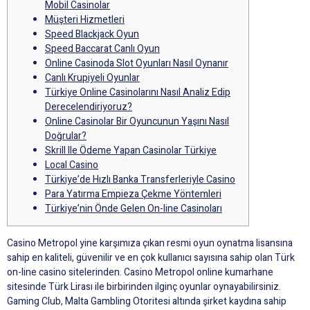
Mobil Casinolar
Müşteri Hizmetleri
Speed Blackjack Oyun
Speed Baccarat Canlı Oyun
Online Casinoda Slot Oyunları Nasıl Oynanır
Canlı Krupiyeli Oyunlar
Türkiye Online Casinolarını Nasıl Analiz Edip
Derecelendiriyoruz?
Online Casinolar Bir Oyuncunun Yaşını Nasıl
Doğrular?
Skrill Ile Ödeme Yapan Casinolar Türkiye
Local Casino
Türkiye’de Hızlı Banka Transferleriyle Casino
Para Yatırma Empieza Çekme Yöntemleri
Türkiye’nin Önde Gelen On-line Casinoları
Casino Metropol yine karşımıza çıkan resmi oyun oynatma lisansına
sahip en kaliteli, güvenilir ve en çok kullanıcı sayısına sahip olan Türk
on-line casino sitelerinden. Casino Metropol online kumarhane
sitesinde Türk Lirası ile birbirinden ilginç oyunlar oynayabilirsiniz.
Gaming Club, Malta Gambling Otoritesi altında şirket kaydına sahip