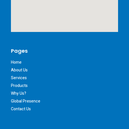
Pages
Home
About Us
Services
Products
Why Us?
Global Presence
Contact Us