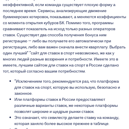
неэффективной, если команда существует плохую форму а
последнее время. Сервисы, анализирующие движение
букмекерских котировок, показывают, а меняются коэффициенты
со момента открытия кубуров БК. Помимо того, программы
сравнивают показатель на исход только разных операторов
ставок. Существует два способа получения бонуса ним
регистрацию — либо вы получаете его автоматически при
регистрации, либо вам важен сначала внести кварплату. Выбрать
один лучший” “сайт для ставок в спорт невозможно, же как у
многих людей разные воззрения и потребности. Имеете это в
имеете, лучшим сайтом дли ставок на спорт в России сделано
тот, который согласно вашим потребностям.
“Исключением того, рекомендуется раз, что платформа
для ставок на спорт, которую вы использую, безопасно и
законное.
Или платформы ставок в России предоставляют
различные варианты ставок, же некоторые платформы
позволят широкие и щедрые рынки ставок.
Это означает, что севилестр делаете ставку на команду,
которая заняло более высокое прежнее в таблице.