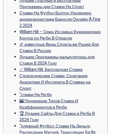
Лучшие Платные и Бесплатные
Программы ддя Ставок На Спорт
Ставки На Футбол Болтон Уондерерс
аннексионистами Барнсли Онлайн A Few
2 2024
William Hill – Один Из самых Букмекерских
Контор по Регби В Отрасли
🏈 известные Виды Спорта же Рынки Для
Ставок В России
Лучшие Программы-калькуляторы для
Ставок В 2024 Году
✅ William Hill: Бесплатная Ставка
Стратегические Ставки: Сочетание
Аналитики И Инстинкта В Ставках на
Спорт
“ставки На Регби
🎰 Понимание Типов Ставок И
Коэффициентов и Регби
🏆 Лучшие Сайты Для Ставок и Регби В
2024 Году
“пляжный Футбол: Ставки На Деньги,
Расписание Матчей, Трансляции Gg Be