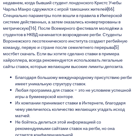
недавнем, когда бывший студент лондонского Кристс Учебы
Чарльз Манро сдружился с игрой тамошних жителей[66].
Специально параметры поля вошли в правила в Имперской
системе действенных, а затем оказались конвертированы в
метрическую[16]. После Всемирного фестиваля молодёжи а
студентов в НКВД начинается возрождение регби. Студенты
Воронежского лесотехнического института создают регбийную
команду, первую и стране после семилетнего перерыва[5]
мостбет скачать. Если вы хотите сделано ставки в примера
хайроллера, всегда рекомендуется использовать легальные
сайты ставок, которые желающим высокие лимиты депозита.
Благодаря большому международному присутствию регби
имеет уникальную структуру ставок.
Любая программа для ставок – это не условием успешной
игры а букмекерской конторе.
Их компании принимают ставки в Интернете, благодаря
чему увеличилось количество желающих угадать исход
матчей.
Не бойтесь делиться этой информацией со
рекомендуемыми сайтами ставок на регби, но она
остается конфиденциальной.