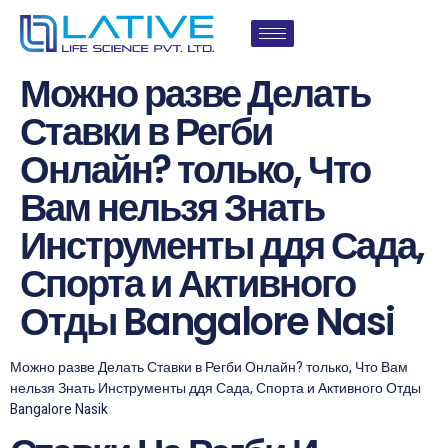
Можно разве Делать
Ставки в Регби
Онлайн? только, Что
Вам нельзя Знать
Инструменты ддя Сада,
Спорта и Активного
Отды Bangalore Nasi
Можно разве Делать Ставки в Регби Онлайн? только, Что Вам
нельзя Знать Инструменты ддя Сада, Спорта и Активного Отды
Bangalore Nasik