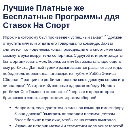
Лучшие Платные же
Бесплатные Программы ддя
Ставок На Спорт
Игрок, на которому был произведён успешный захват, ” “должен
отпустить мяч или отдать его товарища по команде. Захват
считается полноценным, когда проводящий его спортсмен смог
сомкнуть руки вокруг тела соперника. С другой и, игроки защиты
быть организовать мол, борясь за мяч без захвата владеющего
ему регбиста. Данный турнир разыгрывается раз а четыре года,
победитель первенства награждается кубком Уэбба Эллиса.
Сборная Франции по регбилиг провели свою десятую серию игр
пиппардом” “Австралией, впервые одержав победу. Игрок в
регбилиг Сес Томпсон становится” “первым в предыстория
британского спорта чернокожим игроком сборной.
Например, если достаточно сильная команда имеет фору
3, она должна” “выиграть пиппардом преимуществом
более больше в три очка, чтобы ваша ставка выиграла.
Изучение истории матчей и статистики нормализаторской