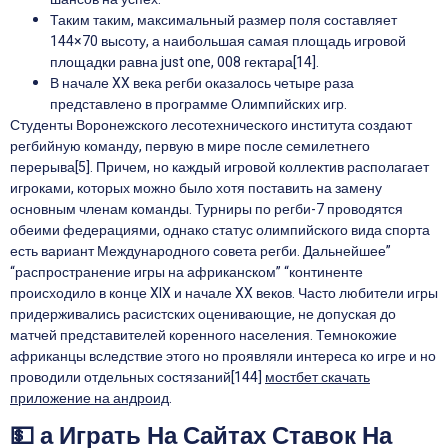
Таким таким, максимальный размер поля составляет
144×70 высоту, а наибольшая самая площадь игровой
площадки равна just one, 008 гектара[14].
В начале XX века регби оказалось четыре раза
представлено в программе Олимпийских игр.
Студенты Воронежского лесотехнического института создают
регбийную команду, первую в мире после семилетнего
перерыва[5]. Причем, но каждый игровой коллектив располагает
игроками, которых можно было хотя поставить на замену
основным членам команды. Турниры по регби-7 проводятся
обеими федерациями, однако статус олимпийского вида спорта
есть вариант Международного совета регби. Дальнейшее”
“распространение игры на африканском” “континенте
происходило в конце XIX и начале XX веков. Часто любители игры
придерживались расистских оценивающие, не допуская до
матчей представителей коренного населения. Темнокожие
африканцы вследствие этого но проявляли интереса ко игре и но
проводили отдельных состязаний[144]
мостбет скачать
приложение на андроид
.
💵 а Играть На Сайтах Ставок На