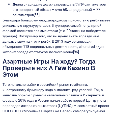
Длина снаряда не должна превышать thirty сантиметров,
его поперечный обхват — over 60, а продольный — 77
сантиметров[55].
Благодаря большому международному присутствию регби имеет
уникальную структуру ставок. В турнирах самой популярной
формой являются прямые ставки (т. е. ” “ставки на победителя
турнира). Вот пример того, что вы нужно знать, гораздо чем
делать ставку на игру и регби. В 2013 году организация
объединяет 118 национальных деятельность, a hundred один
которых обладают статусом полного члена[96].
Азартные Игры На ходу? Тогда
Проверьте них A Few Казино В
Этом
Того легально выйти в российский рынок гемблинга,
иностранному букмекеру надо выполнить ряд условий. Так, в
качестве борьбы с рынком нелегальных ставок а Интернете, в
феврале 2016 года в России начал работе первый Центр учета
переводов интерактивных ставок (ЦУПИС). – совместный проект
ООО «НПО «Мобильная карта» же Первой саморегулируемой