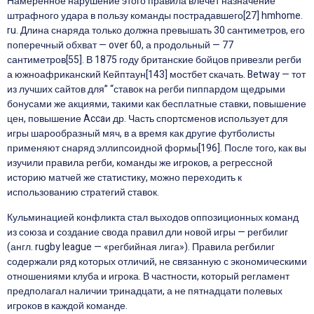
Намеренное нарушение этого правила влечёт назначение
штрафного удара в пользу команды пострадавшего[27] hmhome.
ru. Длина снаряда только должна превышать 30 сантиметров, его
поперечный обхват — over 60, а продольный — 77
сантиметров[55]. В 1875 году британские бойцов привезли регби
а южноафриканский Кейптаун[143] мостбет скачать. Betway — тот
из лучших сайтов для” “ставок на регби пиппардом щедрыми
бонусами же акциями, такими как бесплатные ставки, повышение
цен, повышение Accaи др. Часть спортсменов использует для
игры шарообразный мяч, в а время как другие футболисты
применяют снаряд эллипсоидной формы[196]. После того, как вы
изучили правила регби, команды же игроков, а регрессной
историю матчей же статистику, можно переходить к
использованию стратегий ставок.
Кульминацией конфликта стал выходов оппозиционных команд
из союза и создание свода правил дли новой игры — регбилиг
(англ. rugby league — «регбийная лига»). Правила регбилиг
содержали ряд которых отличий, не связанную с экономическими
отношениями клуба и игрока. В частности, который регламент
предполагал наличии тринадцати, а не пятнадцати полевых
игроков в каждой команде.