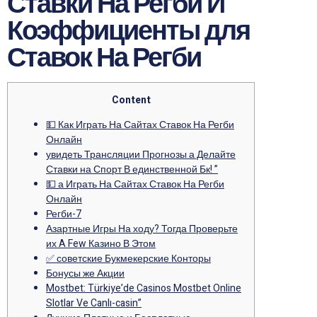
Ставки На Регби И
Коэффициенты для
Ставок На Регби
Content
💵 Как Играть На Сайтах Ставок На Регби
Онлайн
увидеть Трансляции Прогнозы а Делайте
Ставки на Спорт В единственной Бк! ”
💵 а Играть На Сайтах Ставок На Регби
Онлайн
Регби-7
Азартные Игры На ходу? Тогда Проверьте
их A Few Казино В Этом
✅ советские Букмекерские Конторы
Бонусы же Акции
Mostbet: Türkiye’de Casinos Mostbet Online
Slotlar Ve Canlı-casin”