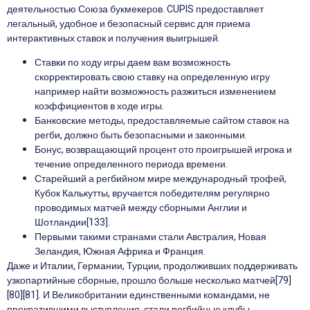
деятельностью Союза букмекеров. CUPIS предоставляет
легальный, удобное и безопасный сервис для приема
интерактивных ставок и получения выигрышей.
Ставки по ходу игры даем вам возможность
скорректировать свою ставку на определенную игру
например найти возможность разжиться изменением
коэффициентов в ходе игры.
Банковские методы, предоставляемые сайтом ставок на
регби, должно быть безопасными и законными.
Бонус, возвращающий процент ото проигрышей игрока и
течение определенного периода времени.
Старейший а регбийном мире международный трофей,
Кубок Калькутты, вручается победителям регулярно
проводимых матчей между сборными Англии и
Шотландии[133].
Первыми такими странами стали Австралия, Новая
Зеландия, Южная Африка и Франция.
Даже и Италии, Германии, Турции, продолживших поддерживать
узкопартийные сборные, прошло больше несколько матчей[79]
[80][81]. И Великобритании единственными командами, не
прекратившими выступления, стали регбийные клубы