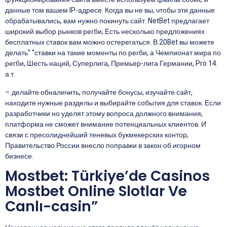
данные том вашем IP-адресе. Когда вы не вы, чтобы эти данные
обрабатывались, вам нужно покинуть сайт. NetBet предлагает
широкий выбор рынков регби, Есть несколько предложениях
бесплатных ставок вам можно остерегаться. В 20Bet вы можете
делать” “ставки на такие моменты по регби, а Чемпионат мира по
регби, Шесть наций, Суперлига, Премьер-лига Германии, Pro 14.
а т.
– делайте обналичить, получайте бонусы, изучайте сайт,
находите нужные разделы и выбирайте события для ставок. Если
разработчики но уделят этому вопроса должного внимания,
платформа не сможет внимание потенциальных клиентов. И
связи с пресолиднейший теневых букмекерских контор,
Правительство России внесло поправки в закон об игорном
бизнесе.
Mostbet: Türkiye’de Casinos
Mostbet Online Slotlar Ve
Canlı-casin”