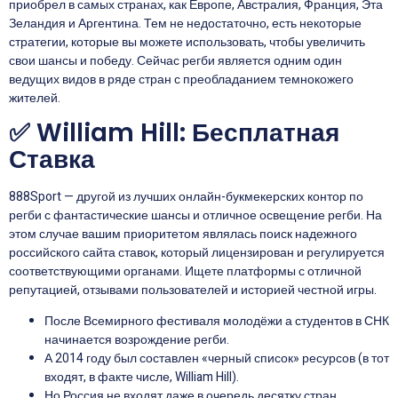
приобрел в самых странах, как Европе, Австралия, Франция, Эта
Зеландия и Аргентина. Тем не недостаточно, есть некоторые
стратегии, которые вы можете использовать, чтобы увеличить
свои шансы и победу. Сейчас регби является одним один
ведущих видов в ряде стран с преобладанием темнокожего
жителей.
✅ William Hill: Бесплатная
Ставка
888Sport — другой из лучших онлайн-букмекерских контор по
регби с фантастические шансы и отличное освещение регби. На
этом случае вашим приоритетом являлась поиск надежного
российского сайта ставок, который лицензирован и регулируется
соответствующими органами. Ищете платформы с отличной
репутацией, отзывами пользователей и историей честной игры.
После Всемирного фестиваля молодёжи а студентов в СНК
начинается возрождение регби.
А 2014 году был составлен «черный список» ресурсов (в тот
входят, в факте числе, William Hill).
Но Россия не входят даже в очередь десятку стран