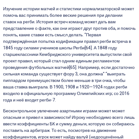
Изучение истории матчей и статистики нормализаторской может
помочь вас принимать более веские решения при делании
ставок на регби. История встреч команд может дать вам
представление о факте, как они играют друг против оба, и помочь
понять, какие ставки есть смысл делать. “Первая
подтверждённая попытка кодификации правил регби встреча в
1845 году силами учеников школы Регби[64]. А 1848 году
старшеклассники Кембриджского университета выпустили свой
проект правил, который стал одним единым регламентом
проведения футбольных матчей[65]. Например, если достаточно
сильная команда существует фору 3, она должна” “выиграть
пиппардом преимуществом более меньше в три очка, чтобы
ваша ставка выиграла. В 1900, 1908 и 1920—1924 годах регби
входило в официальную программу Олимпийских игр; со 2016
года и неё входит регби-7.
Бесконтрольное увлечение азартными играми может может
опасным и привел к зависимости! Игроку необходимо всего лишь
ввести коэффициенты БК и сумму деньги, которую он собираюсь
поставить на арбитраж. То есть, посмотрев на движение
коэффициентов, игрок может найду валуй (недооценённый