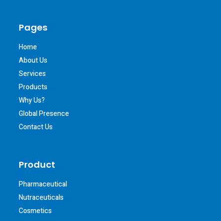
Pages
Home
About Us
Services
Products
Why Us?
Global Presence
Contact Us
Product
Pharmaceutical
Nutraceuticals
Cosmetics