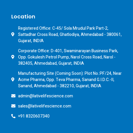
Location
Registered Office: C-45/ Sola Mrudul Park Part-2,
Sattadhar Cross Road, Ghatlodiya, Ahmedabad - 380061,
Gujarat, INDIA
Corporate Office: D-401, Swaminarayan Business Park,
Opp. Gokulesh Petrol Pump, Narol Cross Road, Narol -
382405, Ahmedabad, Gujarat, INDIA
Manufacturing Site (Coming Soon): Plot No.:PF/24, Near
Acme Pharma, Opp. Teva Pharma, Sanand G.I.D.C.-II,
Sanand, Ahmedabad - 382210, Gujarat, INDIA
admin@lativelifescience.com
sales@lativelifescience.com
+91 8320607340