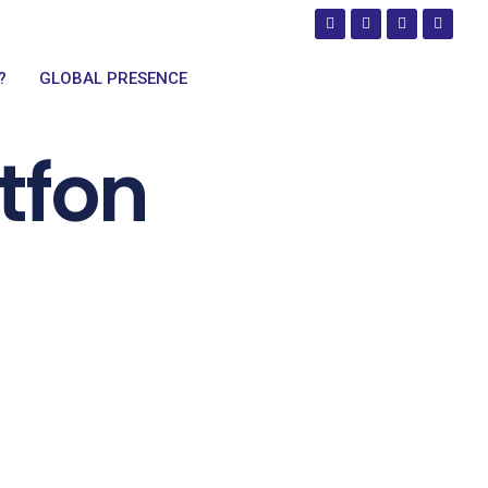
?
GLOBAL PRESENCE
tfon