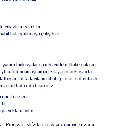
 cihazların sahibləri
sabit hala gətirməyə çalışdılar.
yararlı funkisyalar da mövcuddur. Nəticə olaraq
saytı telefondan oynamaq istəyən mərcsevərləri
iqləri istifadəçilərin rahatlığı əsas götürülərək
ən istifadə edə bilərsiniz.
ı qaçılmaz edir.
ir.
qla yüklənə bilər.
ər. Proqramı istifadə etmək çox güman ki, zərər