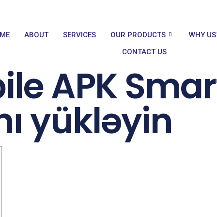
ME
ABOUT
SERVICES
OUR PRODUCTS
WHY US
CONTACT US
ile APK Smar
ı yükləyin