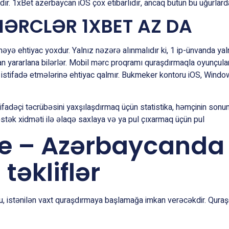
r. 1xBet azerbaycan iOS çox etibarlıdır, ancaq bütün bu uğurlardan
 MƏRCLƏR 1XBET AZ DA
ə ehtiyac yoxdur. Yalnız nəzərə alınmalıdır ki, 1 ip-ünvanda yaln
n yararlana bilərlər. Mobil mərc proqramı quraşdırmaqla oyunçular
istifadə etmələrinə ehtiyac qalmır. Bukmeker kontoru iOS, Window
 İstifadəçi təcrübəsini yaxşılaşdırmaq üçün statistika, həmçinin sonu
stək xidməti ilə əlaqə saxlaya və ya pul çıxarmaq üçün pul
le – Azərbaycanda
əkliflər
bu, istənilən vaxt quraşdırmaya başlamağa imkan verəcəkdir. Qu