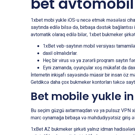
bet avtomobil 
1xbet mobi yukle iOS-u necə etmək məsələsi cihazda
saytında edilə bilsə də, birbaşa dəstək bağlantısı 
avtomatik olaraq edilə bilər, 1xbet bukmeker şirkə
1xBet veb-saytının mobil versiyası tamamilə i
daxil olmalıdırlar.
Heç bir virus və ya zərərli proqram saytın f
Eyni zamanda, oyunçular xoş mükafat da daxil
İnternetin inkişafı sayəsində müasir bir insan öz
Getdikcə daha çox bukmeker kontorları təkcə saytla
Bet mobile yukle in
Bu seçim güzgü axtarmaqdan və ya pulsuz VPN xidmə
mərc oynamağa birbaşa və məhdudiyyətsiz giriş əld
1xBet AZ bukmeker şirkəti yalnız idman hadisələri