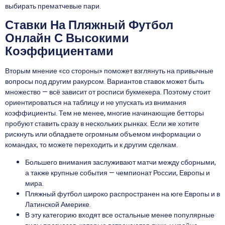
выбирать прематчевые пари.
Ставки На Пляжный Футбол
Онлайн С Высокими
Коэффициентами
Вторым мнение «со стороны» поможет взглянуть на привычные
вопросы под другим ракурсом. Вариантов ставок может быть
множество — всё зависит от росписи букмекера. Поэтому стоит
ориентироваться на таблицу и не упускать из внимания
коэффициенты. Тем не менее, многие начинающие бетторы
пробуют ставить сразу в нескольких рынках. Если же хотите
рискнуть или обладаете огромным объемом информации о
командах, то можете переходить и к другим сделкам.
Большего внимания заслуживают матчи между сборными,
а также крупные события — чемпионат России, Европы и
мира.
Пляжный футбол широко распространен на юге Европы и в
Латинской Америке.
В эту категорию входят все остальные менее популярные