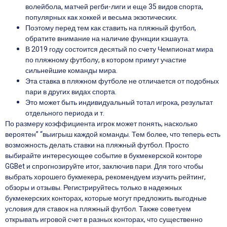
волейбола, матчей регби-лиги и еще 35 видов спорта,
популярных как хоккей и весьма экзотических.
Поэтому перед тем как ставить на пляжный футбол,
обратите внимание на наличие функции кэшаута.
В 2019 году состоится десятый по счету Чемпионат мира
по пляжному футболу, в котором примут участие
сильнейшие команды мира.
Эта ставка в пляжном футболе не отличается от подобных
пари в других видах спорта.
Это может быть индивидуальный тотал игрока, результат
отдельного периода и т.
По размеру коэффициента игрок может понять, насколько
вероятен” “выигрыш каждой команды. Тем более, что теперь есть
возможность делать ставки на пляжный футбол. Просто
выбирайте интересующее событие в букмекерской конторе
GGBet и спрогнозируйте итог, заключив пари. Для того чтобы
выбрать хорошего букмекера, рекомендуем изучить рейтинг,
обзоры и отзывы. Регистрируйтесь только в надежных
букмекерских конторах, которые могут предложить выгодные
условия для ставок на пляжный футбол. Также советуем
открывать игровой счет в разных конторах, что существенно