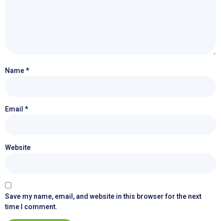
Name
*
Email
*
Website
Save my name, email, and website in this browser for the next
time I comment.