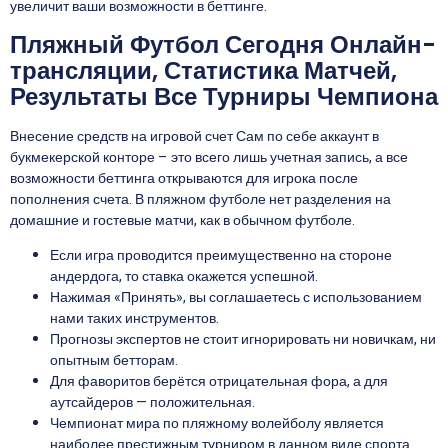
увеличит ваши возможности в беттинге.
Пляжный Футбол Сегодня Онлайн-
трансляции, Статистика Матчей,
Результаты Все Турниры Чемпиона
Внесение средств на игровой счет Сам по себе аккаунт в
букмекерской конторе – это всего лишь учетная запись, а все
возможности беттинга открываются для игрока после
пополнения счета. В пляжном футболе нет разделения на
домашние и гостевые матчи, как в обычном футболе.
Если игра проводится преимущественно на стороне
андердога, то ставка окажется успешной.
Нажимая «Принять», вы соглашаетесь с использованием
нами таких инструментов.
Прогнозы экспертов не стоит игнорировать ни новичкам, ни
опытным бетторам.
Для фаворитов берётся отрицательная фора, а для
аутсайдеров — положительная.
Чемпионат мира по пляжному волейболу является
наиболее престижным турниром в данном виде спорта.