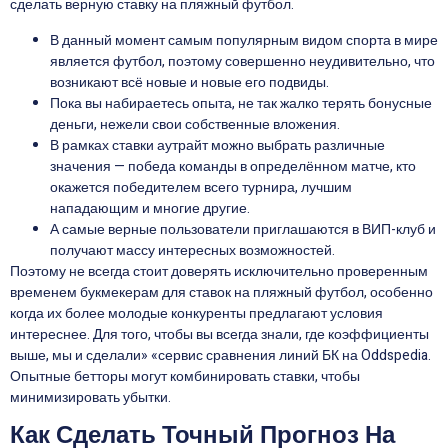
сделать верную ставку на пляжный футбол.
В данный момент самым популярным видом спорта в мире
является футбол, поэтому совершенно неудивительно, что
возникают всё новые и новые его подвиды.
Пока вы набираетесь опыта, не так жалко терять бонусные
деньги, нежели свои собственные вложения.
В рамках ставки аутрайт можно выбрать различные
значения — победа команды в определённом матче, кто
окажется победителем всего турнира, лучшим
нападающим и многие другие.
А самые верные пользователи приглашаются в ВИП-клуб и
получают массу интересных возможностей.
Поэтому не всегда стоит доверять исключительно проверенным
временем букмекерам для ставок на пляжный футбол, особенно
когда их более молодые конкуренты предлагают условия
интереснее. Для того, чтобы вы всегда знали, где коэффициенты
выше, мы и сделали» «сервис сравнения линий БК на Oddspedia.
Опытные бетторы могут комбинировать ставки, чтобы
минимизировать убытки.
Как Сделать Точный Прогноз На