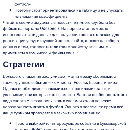
футбол».
Поэтому стоит ориентироваться на таблицу и не упускать
из внимания коэффициенты.
Читайте свежие актуальные новости пляжного футбола без
фейков на портале Oddspedia. На первых этапах можно
использовать эти данные для получения опыта в ставках. Для
реализации услуг и функций нашего сайта, а также для сбора
данных о том, как посетители взаимодействуют с ним, мы
применяем в том числе и файлы cookie.
Стратегии
Большего внимания заслуживают матчи между сборными, а
также крупные события — чемпионат России, Европы и мира.
Однако необходимо ознакомиться с правилами ставок, и
условиями, при которых это возможно. Важная особенность этого
вида спорта – сезонность, ведь в снег или холод на песке
невозможность играть в футбол. Однако в последнее время всё
чаще турниры проводятся в закрытых помещениях.
Просто выбирайте интересующее событие в букмекерской
конторе GGBet и спрогнозируйте итог, заключив пари.