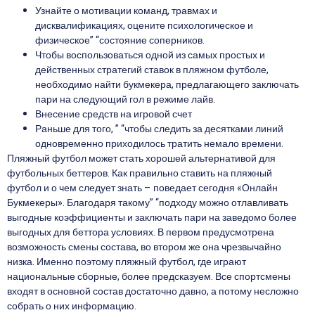
Узнайте о мотивации команд, травмах и
дисквалификациях, оцените психологическое и
физическое” “состояние соперников.
Чтобы воспользоваться одной из самых простых и
действенных стратегий ставок в пляжном футболе,
необходимо найти букмекера, предлагающего заключать
пари на следующий гол в режиме лайв.
Внесение средств на игровой счет
Раньше для того, ” “чтобы следить за десятками линий
одновременно приходилось тратить немало времени.
Пляжный футбол может стать хорошей альтернативой для
футбольных беттеров. Как правильно ставить на пляжный
футбол и о чем следует знать – поведает сегодня «Онлайн
Букмекеры». Благодаря такому” “подходу можно отлавливать
выгодные коэффициенты и заключать пари на заведомо более
выгодных для беттора условиях. В первом предусмотрена
возможность смены состава, во втором же она чрезвычайно
низка. Именно поэтому пляжный футбол, где играют
национальные сборные, более предсказуем. Все спортсмены
входят в основной состав достаточно давно, а потому несложно
собрать о них информацию.