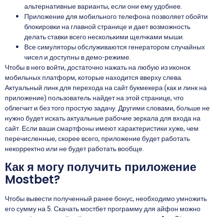
альтернативные варианты, если они ему удобнее.
Приложение для мобильного телефона позволяет обойти
блокировки на главной странице и дает возможность
делать ставки всего несколькими щелчками мыши.
Все симуляторы обслуживаются генератором случайных
чисел и доступны в демо-режиме.
Чтобы в него войти, достаточно нажать на любую из иконок
мобильных платформ, которые находится вверху слева.
Актуальный линк для перехода на сайт букмекера (как и линк на
приложение) пользователь найдет на этой странице, что
облегчит и без того простую задачу. Другими словами, больше не
нужно будет искать актуальные рабочие зеркала для входа на
сайт. Если ваши смартфоны имеют характеристики хуже, чем
перечисленные, скорее всего, приложение будет работать
некорректно или не будет работать вообще.
Как я могу получить приложение
Mostbet?
Чтобы вывести полученный ранее бонус, необходимо умножить
его сумму на 5. Скачать мостбет программу для айфон можно