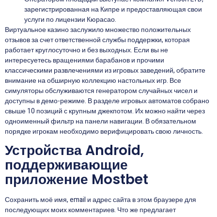
зарегистрированная на Кипре и предоставляющая свои
услуги по лицензии Кюрасао.
Виртуальное казино заслужило множество положительных
отзывов за счет ответственной службы поддержки, которая
работает круглосуточно и без выходных. Если вы не
интересуетесь вращениями барабанов и прочими
классическими развлечениями из игровых заведений, обратите
внимание на обширную коллекцию настольных игр. Все
симуляторы обслуживаются генератором случайных чисел и
доступны в демо-режиме. В разделе игровых автоматов собрано
свыше 10 позиций с крупным джекпотом. Их можно найти через
одноименный фильтр на панели навигации. В обязательном
порядке игрокам необходимо верифицировать свою личность.
Устройства Android,
поддерживающие
приложение Mostbet
Сохранить моё имя, email и адрес сайта в этом браузере для
последующих моих комментариев. Что же предлагает