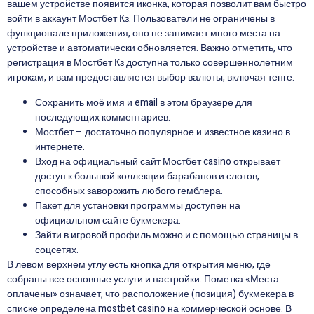
вашем устройстве появится иконка, которая позволит вам быстро
войти в аккаунт Мостбет Кз. Пользователи не ограничены в
функционале приложения, оно не занимает много места на
устройстве и автоматически обновляется. Важно отметить, что
регистрация в Мостбет Кз доступна только совершеннолетним
игрокам, и вам предоставляется выбор валюты, включая тенге.
Сохранить моё имя и email в этом браузере для
последующих комментариев.
Мостбет – достаточно популярное и известное казино в
интернете.
Вход на официальный сайт Мостбет casino открывает
доступ к большой коллекции барабанов и слотов,
способных заворожить любого гемблера.
Пакет для установки программы доступен на
официальном сайте букмекера.
Зайти в игровой профиль можно и с помощью страницы в
соцсетях.
В левом верхнем углу есть кнопка для открытия меню, где
собраны все основные услуги и настройки. Пометка «Места
оплачены» означает, что расположение (позиция) букмекера в
списке определена
mostbet casino
на коммерческой основе. В