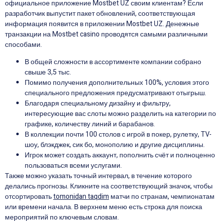
официальное приложение Mostbet UZ своим клиентам? Если
разработчик выпустит пакет обновлений, соответствующая
информация появится в приложении Mostbet UZ. Денежные
транзакции на Mostbet casino проводятся самыми различными
способами.
В общей сложности в ассортименте компании собрано
свыше 3,5 тыс.
Помимо получения дополнительных 100%, условия этого
специального предложения предусматривают отыгрыш.
Благодаря специальному дизайну и фильтру,
интересующие вас слоты можно разделить на категории по
графике, количеству линий и барабанов.
В коллекции почти 100 столов с игрой в покер, рулетку, TV-
шоу, блэкджек, сик бо, монополию и другие дисциплины.
Игрок может создать аккаунт, пополнить счёт и полноценно
пользоваться всеми услугами.
Также можно указать точный интервал, в течение которого
делались прогнозы. Кликните на соответствующий значок, чтобы
отсортировать
tomonidan taqdim
матчи по странам, чемпионатам
или времени начала. В верхнем меню есть строка для поиска
мероприятий по ключевым словам.