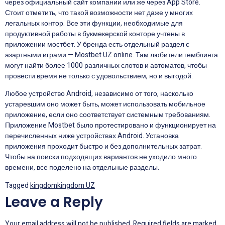
через официальный сайт компании или же через App Store.
Стоит отметить, что такой возможности нет даже у многих
легальных контор. Все эти функции, необходимые для
продуктивной работы в букмекерской конторе учтены в
приложении мостбет. У бренда есть отдельный раздел с
азартными играми — Mostbet UZ online. Там любители гемблинга
могут найти более 1000 различных слотов и автоматов, чтобы
провести время не только с удовольствием, но и выгодой.
Любое устройство Android, независимо от того, насколько
устаревшим оно может быть, может использовать мобильное
приложение, если оно соответствует системным требованиям.
Приложение Mostbet было протестировано и функционирует на
перечисленных ниже устройствах Android. Установка
приложения проходит быстро и без дополнительных затрат.
Чтобы на поиски подходящих вариантов не уходило много
времени, все поделено на отдельные разделы.
Tagged
kingdom
kingdom UZ
Leave a Reply
Your email address will not be published.
Required fields are marked