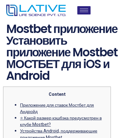
Mostbet приложение
Установить
приложение Mostbet
МОСТБЕТ для iOS и
Android
Content
Приложение для ставок Мостбет для
Андройд
⭐ Какой размер кэшбэка предусмотрен в
клубе Mostbet?
Устройства Android, поддерживающие
приложение Mostbet