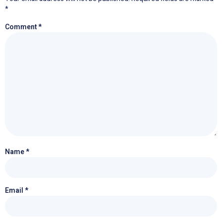
*
Comment
*
Name
*
Email
*