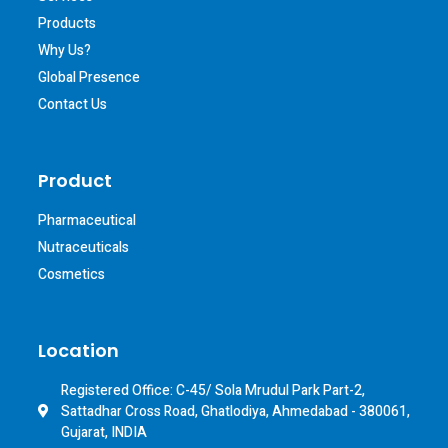
Products
Why Us?
Global Presence
Contact Us
Product
Pharmaceutical
Nutraceuticals
Cosmetics
Location
Registered Office: C-45/ Sola Mrudul Park Part-2,
Sattadhar Cross Road, Ghatlodiya, Ahmedabad - 380061,
Gujarat, INDIA