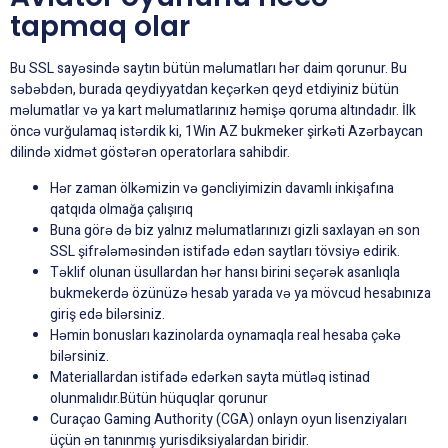
tapmaq olar
Bu SSL sayəsində saytın bütün məlumatları hər daim qorunur. Bu
səbəbdən, burada qeydiyyatdan keçərkən qeyd etdiyiniz bütün
məlumatlar və ya kart məlumatlarınız həmişə qoruma altındadır. İlk
öncə vurğulamaq istərdik ki, 1Win AZ bukmeker şirkəti Azərbaycan
dilində xidmət göstərən operatorlara sahibdir.
Hər zaman ölkəmizin və gəncliyimizin davamlı inkişafına
qatqıda olmağa çalışırıq
Buna görə də biz yalnız məlumatlarınızı gizli saxlayan ən son
SSL şifrələməsindən istifadə edən saytları tövsiyə edirik.
Təklif olunan üsullardan hər hansı birini seçərək asanlıqla
bukmekerdə özünüzə hesab yarada və ya mövcud hesabınıza
giriş edə bilərsiniz.
Həmin bonusları kazinolarda oynamaqla real hesaba çəkə
bilərsiniz.
Materiallardan istifadə edərkən sayta mütləq istinad
olunmalıdır.Bütün hüquqlar qorunur
Curaçao Gaming Authority (CGA) onlayn oyun lisenziyaları
üçün ən tanınmış yurisdiksiyalardan biridir.