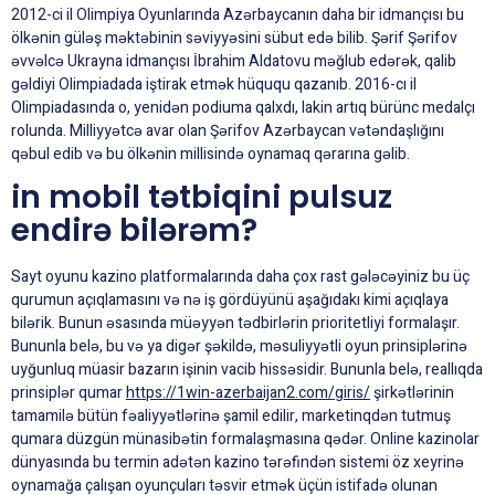
2012-ci il Olimpiya Oyunlarında Azərbaycanın daha bir idmançısı bu
ölkənin güləş məktəbinin səviyyəsini sübut edə bilib. Şərif Şərifov
əvvəlcə Ukrayna idmançısı İbrahim Aldatovu məğlub edərək, qalib
gəldiyi Olimpiadada iştirak etmək hüququ qazanıb. 2016-cı il
Olimpiadasında o, yenidən podiuma qalxdı, lakin artıq bürünc medalçı
rolunda. Milliyyətcə avar olan Şərifov Azərbaycan vətəndaşlığını
qəbul edib və bu ölkənin millisində oynamaq qərarına gəlib.
in mobil tətbiqini pulsuz
endirə bilərəm?
Sayt oyunu kazino platformalarında daha çox rast gələcəyiniz bu üç
qurumun açıqlamasını və nə iş gördüyünü aşağıdakı kimi açıqlaya
bilərik. Bunun əsasında müəyyən tədbirlərin prioritetliyi formalaşır.
Bununla belə, bu və ya digər şəkildə, məsuliyyətli oyun prinsiplərinə
uyğunluq müasir bazarın işinin vacib hissəsidir. Bununla belə, reallıqda
prinsiplər qumar
https://1win-azerbaijan2.com/giris/
şirkətlərinin
tamamilə bütün fəaliyyətlərinə şamil edilir, marketinqdən tutmuş
qumara düzgün münasibətin formalaşmasına qədər. Online kazinolar
dünyasında bu termin adətən kazino tərəfindən sistemi öz xeyrinə
oynamağa çalışan oyunçuları təsvir etmək üçün istifadə olunan