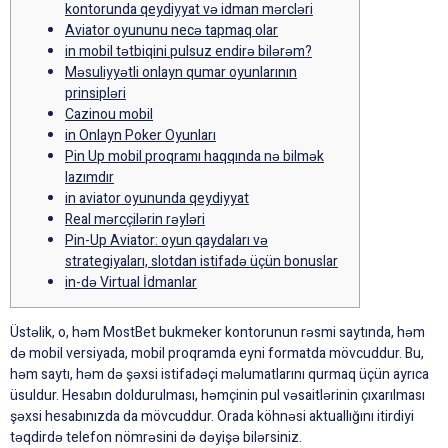
kontorunda qeydiyyat və idman mərcləri
Aviator oyununu necə tapmaq olar
in mobil tətbiqini pulsuz endirə bilərəm?
Məsuliyyətli onlayn qumar oyunlarının
prinsipləri
Cazinou mobil
in Onlayn Poker Oyunları
Pin Up mobil proqramı haqqında nə bilmək
lazımdır
in aviator oyununda qeydiyyat
Real mərcçilərin rəyləri
Pin-Up Aviator: oyun qaydaları və
strategiyaları, slotdan istifadə üçün bonuslar
in-də Virtual İdmanlar
Üstəlik, o, həm MostBet bukmeker kontorunun rəsmi saytında, həm
də mobil versiyada, mobil proqramda eyni formatda mövcuddur. Bu,
həm saytı, həm də şəxsi istifadəçi məlumatlarını qurmaq üçün ayrıca
üsuldur. Hesabın doldurulması, həmçinin pul vəsaitlərinin çıxarılması
şəxsi hesabınızda da mövcuddur. Orada köhnəsi aktuallığını itirdiyi
təqdirdə telefon nömrəsini də dəyişə bilərsiniz.