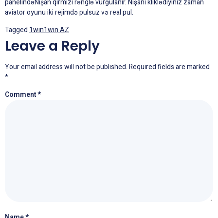
panelindəNişan qırmızı rənglə vurğulanır. Nişanı kliklədiyiniz zaman
aviator oyunu iki rejimdə pulsuz və real pul.
Tagged
1win
1win AZ
Leave a Reply
Your email address will not be published.
Required fields are marked
*
Comment
*
Name
*