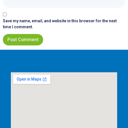
Save my name, email, and website in this browser for the next
time I comment.