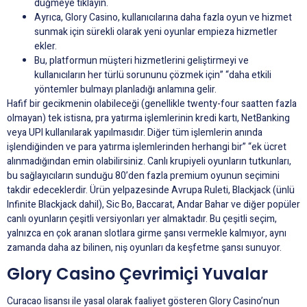
düğmeye tıklayın.
Ayrıca, Glory Casino, kullanıcılarına daha fazla oyun ve hizmet
sunmak için sürekli olarak yeni oyunlar empieza hizmetler
ekler.
Bu, platformun müşteri hizmetlerini geliştirmeyi ve
kullanıcıların her türlü sorununu çözmek için” “daha etkili
yöntemler bulmayı planladığı anlamına gelir.
Hafif bir gecikmenin olabileceği (genellikle twenty-four saatten fazla
olmayan) tek istisna, pra yatırma işlemlerinin kredi kartı, NetBanking
veya UPI kullanılarak yapılmasıdır. Diğer tüm işlemlerin anında
işlendiğinden ve para yatırma işlemlerinden herhangi bir” “ek ücret
alınmadığından emin olabilirsiniz. Canlı krupiyeli oyunların tutkunları,
bu sağlayıcıların sunduğu 80’den fazla premium oyunun seçimini
takdir edeceklerdir. Ürün yelpazesinde Avrupa Ruleti, Blackjack (ünlü
Infinite Blackjack dahil), Sic Bo, Baccarat, Andar Bahar ve diğer popüler
canlı oyunların çeşitli versiyonları yer almaktadır. Bu çeşitli seçim,
yalnızca en çok aranan slotlara girme şansı vermekle kalmıyor, aynı
zamanda daha az bilinen, niş oyunları da keşfetme şansı sunuyor.
Glory Casino Çevrimiçi Yuvalar
Curacao lisansı ile yasal olarak faaliyet gösteren Glory Casino’nun