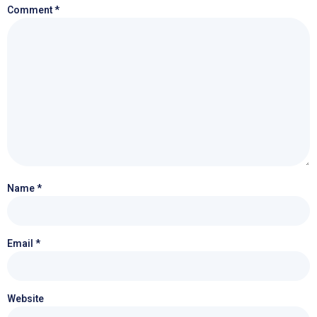
Comment
*
Name
*
Email
*
Website