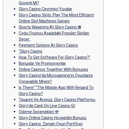
Güvenli Mi?
Glory Casino Çevrimiçi Yuvalar
Glory Casino Slots: Play The Most Efficient
Online Slot Machines Games
Sports Wagering At Glory Casino ⚽️
Çoğu Oyuncu Aşağıdaki Popüler Slotları
Seçer:
Payment Options At Glory Casino
“Glory Casino
How To Get Software For Glory Casino?”
Bonuslar Ve Promosyonlar
Online Casinos Together With Bonuses
Glory Casino’da Microgaming’in Oyunlarını
Oynayabilir Miyim?
Is There” “The Mobile App With Regard To
Glory Casino?
Tasarım Ve Arayüz: Glory Casino Platformu
Glory’de Canlı On Line Casino 🎲
Ödeme Seçenekleri 💸
Glory Online Casino Hoşgeldin Bonusu
Glory Casino: Zengin Oyun Portföyü