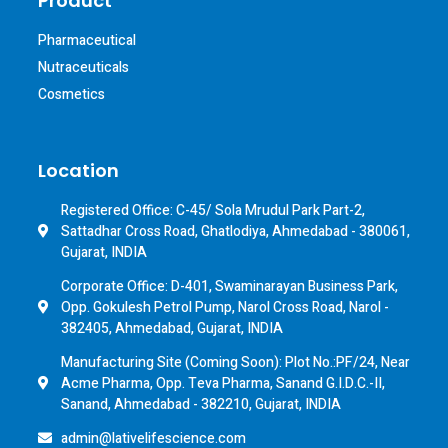
Product
Pharmaceutical
Nutraceuticals
Cosmetics
Location
Registered Office: C-45/ Sola Mrudul Park Part-2,
Sattadhar Cross Road, Ghatlodiya, Ahmedabad - 380061,
Gujarat, INDIA
Corporate Office: D-401, Swaminarayan Business Park,
Opp. Gokulesh Petrol Pump, Narol Cross Road, Narol -
382405, Ahmedabad, Gujarat, INDIA
Manufacturing Site (Coming Soon): Plot No.:PF/24, Near
Acme Pharma, Opp. Teva Pharma, Sanand G.I.D.C.-II,
Sanand, Ahmedabad - 382210, Gujarat, INDIA
admin@lativelifescience.com