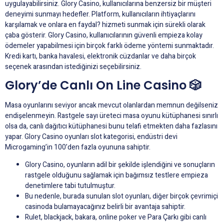
uygulayabilirsiniz. Glory Casino, kullanıcılarına benzersiz bir müşteri
deneyimi sunmayı hedefler. Platform, kullanıcıların ihtiyaçlarını
karşılamak ve onlara en faydal? hizmeti sunmak için sürekli olarak
çaba gösterir. Glory Casino, kullanıcılarının güvenli empieza kolay
ödemeler yapabilmesi için birçok farklı ödeme yöntemi sunmaktadır.
Kredi kartı, banka havalesi, elektronik cüzdanlar ve daha birçok
seçenek arasından istediğinizi seçebilirsiniz.
Glory’de Canlı On Line Casino 🎲
Masa oyunlarını seviyor ancak mevcut olanlardan memnun değilseniz
endişelenmeyin. Rastgele sayı üreteci masa oyunu kütüphanesi sınırlı
olsa da, canlı dağıtıcı kütüphanesi bunu telafi etmekten daha fazlasını
yapar. Glory Casino oyunları slot kategorisi, endüstri devi
Microgaming’in 100’den fazla oyununa sahiptir.
Glory Casino, oyunların adil bir şekilde işlendiğini ve sonuçların
rastgele olduğunu sağlamak için bağımsız testlere empieza
denetimlere tabi tutulmuştur.
Bu nedenle, burada sunulan slot oyunları, diğer birçok çevrimiçi
casinoda bulamayacağınız belirli bir avantaja sahiptir.
Rulet, blackjack, bakara, online poker ve Para Çarkı gibi canlı