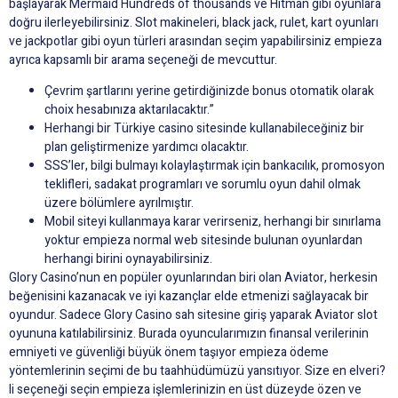
başlayarak Mermaid Hundreds of thousands ve Hitman gibi oyunlara
doğru ilerleyebilirsiniz. Slot makineleri, black jack, rulet, kart oyunları
ve jackpotlar gibi oyun türleri arasından seçim yapabilirsiniz empieza
ayrıca kapsamlı bir arama seçeneği de mevcuttur.
Çevrim şartlarını yerine getirdiğinizde bonus otomatik olarak
choix hesabınıza aktarılacaktır.”
Herhangi bir Türkiye casino sitesinde kullanabileceğiniz bir
plan geliştirmenize yardımcı olacaktır.
SSS’ler, bilgi bulmayı kolaylaştırmak için bankacılık, promosyon
teklifleri, sadakat programları ve sorumlu oyun dahil olmak
üzere bölümlere ayrılmıştır.
Mobil siteyi kullanmaya karar verirseniz, herhangi bir sınırlama
yoktur empieza normal web sitesinde bulunan oyunlardan
herhangi birini oynayabilirsiniz.
Glory Casino’nun en popüler oyunlarından biri olan Aviator, herkesin
beğenisini kazanacak ve iyi kazançlar elde etmenizi sağlayacak bir
oyundur. Sadece Glory Casino sah sitesine giriş yaparak Aviator slot
oyununa katılabilirsiniz. Burada oyuncularımızın finansal verilerinin
emniyeti ve güvenliği büyük önem taşıyor empieza ödeme
yöntemlerinin seçimi de bu taahhüdümüzü yansıtıyor. Size en elveri?
li seçeneği seçin empieza işlemlerinizin en üst düzeyde özen ve