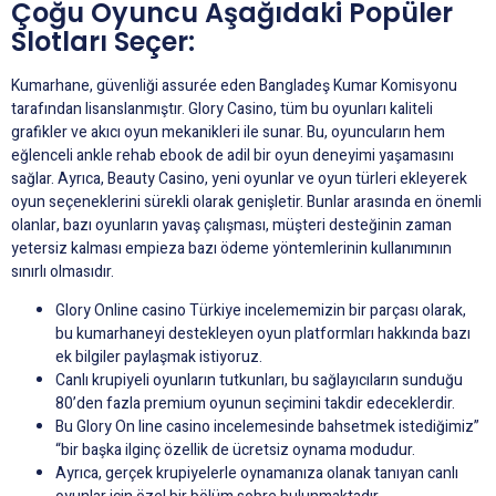
Çoğu Oyuncu Aşağıdaki Popüler
Slotları Seçer:
Kumarhane, güvenliği assurée eden Bangladeş Kumar Komisyonu
tarafından lisanslanmıştır. Glory Casino, tüm bu oyunları kaliteli
grafikler ve akıcı oyun mekanikleri ile sunar. Bu, oyuncuların hem
eğlenceli ankle rehab ebook de adil bir oyun deneyimi yaşamasını
sağlar. Ayrıca, Beauty Casino, yeni oyunlar ve oyun türleri ekleyerek
oyun seçeneklerini sürekli olarak genişletir. Bunlar arasında en önemli
olanlar, bazı oyunların yavaş çalışması, müşteri desteğinin zaman
yetersiz kalması empieza bazı ödeme yöntemlerinin kullanımının
sınırlı olmasıdır.
Glory Online casino Türkiye incelememizin bir parçası olarak,
bu kumarhaneyi destekleyen oyun platformları hakkında bazı
ek bilgiler paylaşmak istiyoruz.
Canlı krupiyeli oyunların tutkunları, bu sağlayıcıların sunduğu
80’den fazla premium oyunun seçimini takdir edeceklerdir.
Bu Glory On line casino incelemesinde bahsetmek istediğimiz”
“bir başka ilginç özellik de ücretsiz oynama modudur.
Ayrıca, gerçek krupiyelerle oynamanıza olanak tanıyan canlı