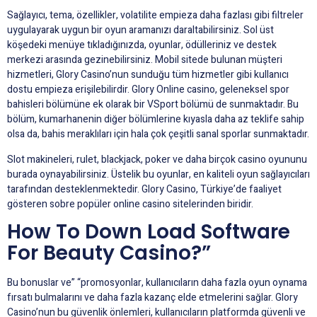
Sağlayıcı, tema, özellikler, volatilite empieza daha fazlası gibi filtreler
uygulayarak uygun bir oyun aramanızı daraltabilirsiniz. Sol üst
köşedeki menüye tıkladığınızda, oyunlar, ödülleriniz ve destek
merkezi arasında gezinebilirsiniz. Mobil sitede bulunan müşteri
hizmetleri, Glory Casino’nun sunduğu tüm hizmetler gibi kullanıcı
dostu empieza erişilebilirdir. Glory Online casino, geleneksel spor
bahisleri bölümüne ek olarak bir VSport bölümü de sunmaktadır. Bu
bölüm, kumarhanenin diğer bölümlerine kıyasla daha az teklife sahip
olsa da, bahis meraklıları için hala çok çeşitli sanal sporlar sunmaktadır.
Slot makineleri, rulet, blackjack, poker ve daha birçok casino oyununu
burada oynayabilirsiniz. Üstelik bu oyunlar, en kaliteli oyun sağlayıcıları
tarafından desteklenmektedir. Glory Casino, Türkiye’de faaliyet
gösteren sobre popüler online casino sitelerinden biridir.
How To Down Load Software
For Beauty Casino?”
Bu bonuslar ve” “promosyonlar, kullanıcıların daha fazla oyun oynama
fırsatı bulmalarını ve daha fazla kazanç elde etmelerini sağlar. Glory
Casino’nun bu güvenlik önlemleri, kullanıcıların platformda güvenli ve