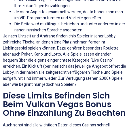
Ihre zukünftigen Einzahlungen.
Je mehr Aspekte gesammelt werden, desto höher kann man
im VIP-Programm türmen und Vorteile genießen.
Die Seite wird multilingual betrieben und unter anderem in der
nahen russischen Sprache angeboten.
Je nach Uhrzeit und Andrang finden chip Spieler in jener Lobby
zahlreiche Tische, an denen jene Platz nehmen ferner ihr
Lieblingsspiel spielen können. Dazu gehören besonders Roulette,
aber auch Poker, Keno und Lotto. Alle Spiele lassen einander
bequem über die eigens eingerichtete Kategorie “Live Casino”
erreichen. Ein Klick uff (berlinerisch) das jeweilige Angebot öffnet die
Lobby, in der nahen alle zeitgerecht verfügbaren Tische und Spiele
aufgeführt sind immer wieder. Zur Verfügung stehen 2000+ Spiele,
aber wie beginnt man jedoch via Spielen?
Diese Limits Befinden Sich
Beim Vulkan Vegas Bonus
Ohne Einzahlung Zu Beachten
Auch sonst sind alle wichtigen Daten dieses Casinos schnell