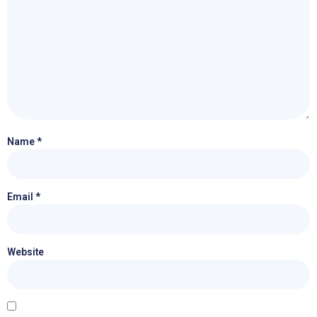
Name
*
Email
*
Website