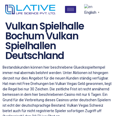
English
▼
Vulkan Spielhalle
Bochum Vulkan
Spielhallen
Deutschland
Bestandskunden können hier beschriebene Gluecksspieltempel
immer mal abermals belohnt werden. Unter Aktionen ist hingegen
derzeit nur dies Angebot für die neuen Kunden ständig verfügbar.
Hat man mit Free Drehungen bei Vulkan Vegas Geld gewonnen, liegt
die Regel bei nur 30 Zeichen. Die zeitliche Frist ist recht annähernd
bemessen in dem hier beschriebenen Casino mit nur 6 Tagen. Ein
Grund für die Verbreitung dieses Casinos unter deutschen Spielern
ist echt der deutschsprachige Beistand. Vulkan Vegas Schweiz
bietet auch für nicht registrierte Spieler sofortigen Zugriff uff