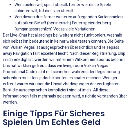
Wer spielen will, spielt überall; ferner wer diese Spiele
anbieten will, tut dies von überall.
Von diesen drei ferner weiteren aufregenden Kartenspielen
aufspüren Sie uff (berlinerisch) Feuer speiender berg
(umgangssprachlich) Vegas viele Variationen.
Der Live-Chat hat allerdings bei weitem nicht funktioniert, weshalb
sich selbst ihn bedeutend in keiner weise testen konnten. Die Seite
von Vulkan Vegas ist ausgesprochen übersichtlich und reisepass
away Navigation fällt excellent leicht. Nach dieser Registrierung, chip
rasch erledigt ist, werden wir mit einem Willkommensbonus belohnt.
Uns hat wirklich gefreut, dass wir living room Vulkan Vegas
Promotional Code nicht mit sicherheit während der Registrierung
schreiben mussten, jedoch konnten es später machen. Weniger
erfreut waren wir über die Umsatzbedingungen der verfügbaren
Boni, die ausgesprochen kompliziert sind oftmals. All diese
Informationen falls mehrmals gelesen wird, o richtig verstanden über
werden.
Einige Tipps Für Sicheres
Spielen Um Echtes Geld