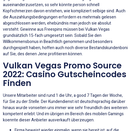
auseinanderzusetzen, so sehr könnte person schnell
Kopfschmerzen davon erstehen, wie kompliziert selbige sind. Auch
die Auszahlungsbedingungen erfordern es mehrmals gelesen
abgeschlossen werden, ehebündnis man jedoch sie absolut
versteht. Gewinne aus Freespins müssen bei Vulkan Vegas
grundsätzlich 15-fach umgesetzt sein. Sobald Sie den
Willkommensbonus in Beachtlich genommen und besonders
durchgespielt haben, hoffen auch noch diverse Bestandskundenboni
auf Sie, des denen Jene profitieren können.
Vulkan Vegas Promo Source
2022: Casino Gutscheincodes
Finden
Unsere Mitarbeiter sind rund 1 die Uhr, a good 7 Tagen der Woche,
für Sie zu der Stelle. Der Kundendienst ist deutschsprachig darüber
hinaus wurde vonseiten uns immer wie sehr freundlich des weiteren
kompetent erlebt. Und im übrigen im Bereich des mobilen Gamings
koennte dieser Anbieter ausverkauft überzeugen.
Firma beweist wieder einmalig, wenn sie bereit ist, auf die