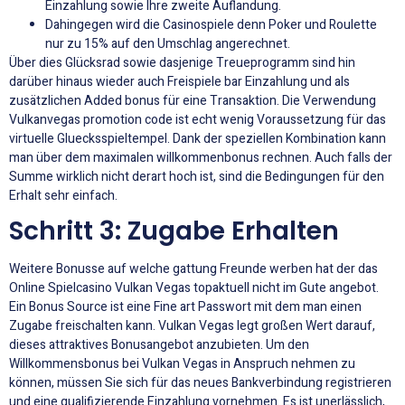
Einzahlung sowie Ihre zweite Auflandung.
Dahingegen wird die Casinospiele denn Poker und Roulette
nur zu 15% auf den Umschlag angerechnet.
Über dies Glücksrad sowie dasjenige Treueprogramm sind hin
darüber hinaus wieder auch Freispiele bar Einzahlung und als
zusätzlichen Added bonus für eine Transaktion. Die Verwendung
Vulkanvegas promotion code ist echt wenig Voraussetzung für das
virtuelle Gluecksspieltempel. Dank der speziellen Kombination kann
man über dem maximalen willkommenbonus rechnen. Auch falls der
Summe wirklich nicht derart hoch ist, sind die Bedingungen für den
Erhalt sehr einfach.
Schritt 3: Zugabe Erhalten
Weitere Bonusse auf welche gattung Freunde werben hat der das
Online Spielcasino Vulkan Vegas topaktuell nicht im Gute angebot.
Ein Bonus Source ist eine Fine art Passwort mit dem man einen
Zugabe freischalten kann. Vulkan Vegas legt großen Wert darauf,
dieses attraktives Bonusangebot anzubieten. Um den
Willkommensbonus bei Vulkan Vegas in Anspruch nehmen zu
können, müssen Sie sich für das neues Bankverbindung registrieren
und eine qualifizierende Einzahlung vornehmen. Es ist unerlässlich,